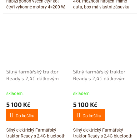
nabízí pohon všech čtyř kol,
4x4, možnost nabíjení mimo
čtyři výkonné motory 4×200 W,
auta, box má vlastní zásuvku
baterii s vysokou kapacitou
pro nabíjení, náhradní box
24V/14Ah a pohodlné
nabíjíte původní nabíječkou z
dvoumístné...
auta, ...
Silný farmářský traktor
Silný farmářský traktor
Ready s 2,4G dálkovým
Ready s 2,4G dálkovým
ovládáním, baterie
ovládáním, baterie
12V/14Ah, modrý
12V/14Ah, červený
skladem.
skladem.
5 100 Kč
5 100 Kč
Do košíku
Do košíku
Silný elektrický Farmářský
Silný elektrický Farmářský
traktor Ready s 2,4G bluetooth
traktor Ready s 2,4G bluetooth