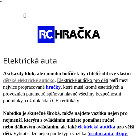
"
"
Přejít
NÁKUP
na
obsah
KOŠÍK
Elektrická auta
Asi každý kluk, ale i mnoho holčiček by chtěli řídit své vlastní
dětské elektrické autíčko
.
Elektrické autíčko pro děti
patří mezi
nejvíce propracované
hračky
, které musí kromě estetických a
provozních parametrů splňovat hlavně všechny bezpečnostní
podmínky, což dokládají CE certifikáty.
Nabídka je skutečně široká, takže najdete vozítka nejen pro
nejmenší, kterým s ovládáním můžete pomáhat ručně,
nebo dálkovým ovládáním, ale také
elektrická autíčka
pro větší
děti.
Vybrat si lze nejen podle typu vozítka (
osobní auta
,
džípy
,