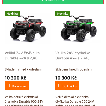
r
o
V
Novinka
Novinka
d
ý
u
p
k
i
t
s
ů
p
r
o
d
Veliká 24V čtyřkolka
Veliká 24V čtyřkolka
u
Durable 4x4 s 2,4G,
Durable 4x4 s 2,4G,
k
dvoumístná, baterie s
dvoumístná, baterie s
t
největší kapacitou
největší kapacitou
Skladem ihned k odeslání
Skladem ihned k odeslání
ů
24V/14Ah, motory 4x
24V/14Ah, motory 4x
10 300 Kč
10 300 Kč
24V/200W, červená
24V/200W, zelená
Do košíku
Do košíku
Velká dětská elektrická
Velká dětská elektrická
čtyřkolka Durable 900 24V
čtyřkolka Durable 900 24V