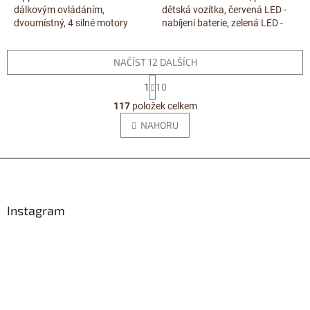
dálkovým ovládáním,
dětská vozítka, červená LED -
dvoumístný, 4 silné motory
nabíjení baterie, zelená LED -
24V/120W, baterie 24V/7Ah,
baterie nabita, doba nabíjení
Bluetooth, USB, LED...
vybitých baterií cca 4 -...
NAČÍST 12 DALŠÍCH
S
1
10
t
O
r
117
položek celkem
v
á
l
NAHORU
n
á
k
d
o
v
Z
a
á
c
á
n
í
p
í
p
a
Instagram
r
t
v
í
k
y
v
ý
p
i