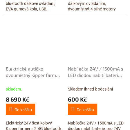
bluetooth dálkové ovládání,
dálkovým ovládáním,
EVA gumová kola, USB,
dvoumístný, 4 silné motory
voltmetr, LED osvětlení,
24V/120W, baterie 24V/7Ah,
čalouněná sedačka s pásem,
Bluetooth, USB, LED...
2x motor...
Elektrické autíčko
Nabíječka 24V / 1500mA s
dvoumístný Kipper farmer
LED diodou nabití baterie,
s 2,4G, elektrickou korbou,
pro 24V dětská vozítka
24V/7Ah, motory 4x120W,
skladem.
Skladem ihned k odeslání
červený
8 690 Kč
600 Kč
Do košíku
Do košíku
Elektrický 24V šestikolový
Nabíječka 24V / 1500mA s LED
Kipper farmer s 2.4G bluetooth
diodou nabití baterie, pro 24V