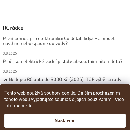
RC rádce
První pomoc pro elektroniku: Co dělat, když RC model
navlhne nebo spadne do vody?
3.8.2026
Proč jsou elektrické vodní pistole absolutním hitem léta?
3.8.2026
🚗 Nejlepší RC auta do 3000 Kč (2026): TOP výběr a rady
29.3.2026
Tento web používá soubory cookie. Dalším procházením
tohoto webu vyjadřujete souhlas s jejich používáním.. Více
ARCHIV
informací
zde
.
Nastavení
Vytvořil Shoptet