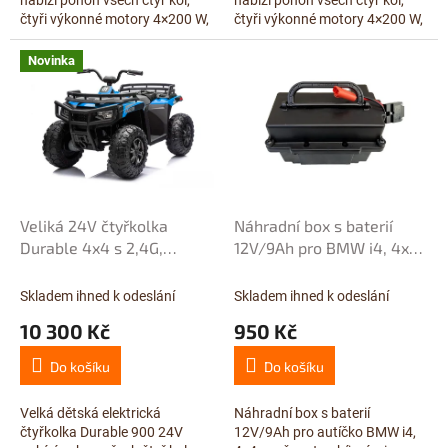
nabízí pohon všech čtyř kol,
nabízí pohon všech čtyř kol,
čtyři výkonné motory 4×200 W,
čtyři výkonné motory 4×200 W,
baterii s vysokou kapacitou
baterii s vysokou kapacitou
24V/14Ah a pohodlné
24V/14Ah a pohodlné
Novinka
dvoumístné...
dvoumístné...
Veliká 24V čtyřkolka
Náhradní box s baterií
Durable 4x4 s 2,4G,
12V/9Ah pro BMW i4, 4x4,
dvoumístná, baterie s
se zásuvkou nabíjení
největší kapacitou
mimo auta
Skladem ihned k odeslání
Skladem ihned k odeslání
24V/14Ah, motory 4x
10 300 Kč
950 Kč
24V/200W, modrá
Do košíku
Do košíku
Velká dětská elektrická
Náhradní box s baterií
čtyřkolka Durable 900 24V
12V/9Ah pro autíčko BMW i4,