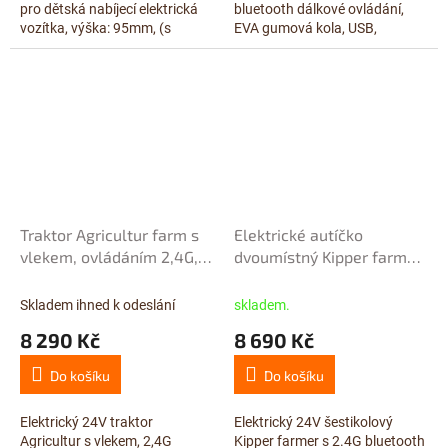
pro dětská nabíjecí elektrická
bluetooth dálkové ovládání,
vozítka, výška: 95mm, (s
EVA gumová kola, USB,
konektory 100mm), šířka:
voltmetr, LED osvětlení,
62mm, ...
čalouněná sedačka s pásem,
2x motor...
Traktor Agricultur farm s
Elektrické autíčko
vlekem, ovládáním 2,4G,
dvoumístný Kipper farmer
baterie 24V/10Ah, motory
s 2,4G, elektrickou korbou,
2x200W, červený
24V/7Ah, motory 4x120W,
Skladem ihned k odeslání
skladem.
modrý
8 290 Kč
8 690 Kč
Do košíku
Do košíku
Elektrický 24V traktor
Elektrický 24V šestikolový
Agricultur s vlekem, 2,4G
Kipper farmer s 2.4G bluetooth