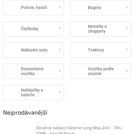
Policie, hasiči
Buginy
Motorky a
Čtyřkolky
choppery
Nákladní auta
Traktory
Dvoumístná
Vozítka podle
vozítka
značek
Nabíječky a
baterie
Nejprodávanější
Olověná nabíjecí baterie Long Way 24V - 7Ah/
20HR - bezúdržbová