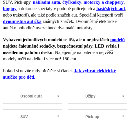
SUV, Pick-upy,
nákladní auta
,
čtyřkolky
,
motorky a choppery
,
buginy
a dokonce speciály v podobě policejních a
hasičských aut
,
nebo traktorů
), ale také podle značek aut. Speciální kategorii tvoří
dvoumístná autíčka
známých značek. Dvoumístné elektrické
autíčko pohodlně uveze hned dva malé motoristy.
Vybavení jednotlivých modelů se liší, ale u nejdražších
modelů
najdete čalouněné sedačky, bezpečnostní pásy, LED světla i
osvětlenou palubní desku
. Napájení je na baterie a největší
modely měří na délku i více než 150 cm.
Pokud si nevíte rady přečtěte si článek
Jak vybrat elektrické
autíčko pro děti.
Osobní auta
Džípy
SUV
Pick-up