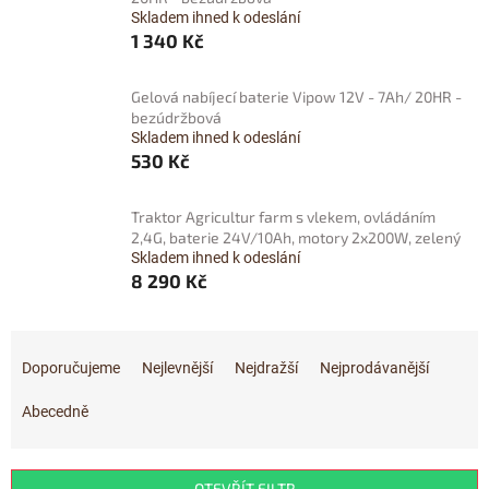
Skladem ihned k odeslání
1 340 Kč
Gelová nabíjecí baterie Vipow 12V - 7Ah/ 20HR -
bezúdržbová
Skladem ihned k odeslání
530 Kč
Traktor Agricultur farm s vlekem, ovládáním
2,4G, baterie 24V/10Ah, motory 2x200W, zelený
Skladem ihned k odeslání
8 290 Kč
Ř
a
Doporučujeme
Nejlevnější
Nejdražší
Nejprodávanější
z
e
Abecedně
n
í
p
OTEVŘÍT FILTR