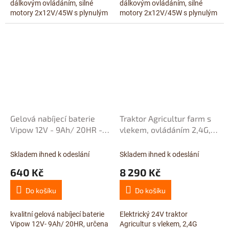
dálkovým ovládáním, silné
dálkovým ovládáním, silné
motory 2x12V/45W s plynulým
motory 2x12V/45W s plynulým
rozjezdem, baterie 12V/14Ah,
rozjezdem, baterie 12V/14Ah,
USB, bluetooth, voltmetr,
USB, bluetooth, voltmetr,...
start...
Gelová nabíjecí baterie
Traktor Agricultur farm s
Vipow 12V - 9Ah/ 20HR -
vlekem, ovládáním 2,4G,
bezúdržbová
baterie 24V/10Ah, motory
2x200W, zelený
Skladem ihned k odeslání
Skladem ihned k odeslání
640 Kč
8 290 Kč
Do košíku
Do košíku
kvalitní gelová nabíjecí baterie
Elektrický 24V traktor
Vipow 12V- 9Ah/ 20HR, určena
Agricultur s vlekem, 2,4G