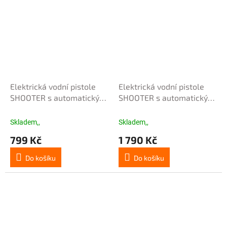
Elektrická vodní pistole
Elektrická vodní pistole
SHOOTER s automatickým
SHOOTER s automatickým
nasáváním vody - bílá
nasáváním vody - šedá
Skladem,,
Skladem,,
799 Kč
1 790 Kč
Do košíku
Do košíku