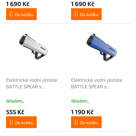
1 690 Kč
1 690 Kč
Do košíku
Do košíku
Elektrická vodní pistole
Elektrická vodní pistole
BATTLE SPEAR s
BATTLE SPEAR s
automatickým nasáváním
automatickým nasáváním
- bílá
- fialová
Skladem,,
Skladem,,
555 Kč
1 190 Kč
Do košíku
Do košíku