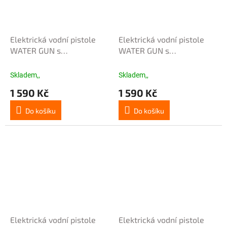
Elektrická vodní pistole
Elektrická vodní pistole
WATER GUN s
WATER GUN s
automatickým nasáváním
automatickým nasáváním
vody - oranžová
vody - šedá
Skladem,,
Skladem,,
1 590 Kč
1 590 Kč
Do košíku
Do košíku
Elektrická vodní pistole
Elektrická vodní pistole