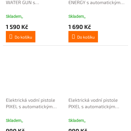
WATER GUN s
ENERGY s automatickým
automatickým nasáváním
nasáváním - modrá
vody - růžová
Skladem,,
Skladem,,
1 590 Kč
1 690 Kč
Do košíku
Do košíku
Elektrická vodní pistole
Elektrická vodní pistole
PIXEL s automatickým
PIXEL s automatickým
nasáváním - červená
nasáváním - modrá
Skladem,,
Skladem,,
990 Kč
990 Kč