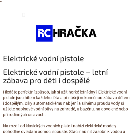
"
"
Přejít
NÁKUP
na
obsah
KOŠÍK
Elektrické vodní pistole
Elektrické vodní pistole – letní
zábava pro děti i dospělé
Hledáte perfektní způsob, jak si užít horké letní dny? Elektrické vodní
pistole jsou hitem každého léta a přinášejí nekonečnou zábavu dětem
i dospělým. Díky automatickému nabíjení a silnému proudu vody si
užijete napínavé vodní bitvy na zahradě, u bazénu, na dovolené nebo
při rodinných oslavách.
Na rozdíl od klasických vodních pistolí nabízí elektrické modely
pohodlné ovládání pomocí spouště. Stačí naplnit zásobník vodou a