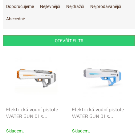
a
Doporučujeme
Nejlevnější
Nejdražší
Nejprodávanější
z
e
Abecedně
n
í
p
OTEVŘÍT FILTR
r
o
V
d
ý
u
p
k
i
t
s
ů
p
r
o
d
Elektrická vodní pistole
Elektrická vodní pistole
u
WATER GUN 01 s
WATER GUN 01 s
k
automatickým nasáváním
automatickým nasáváním
t
- šedá
- modrá
Skladem,,
Skladem,,
ů