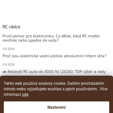
RC rádce
První pomoc pro elektroniku: Co dělat, když RC model
navlhne nebo spadne do vody?
3.8.2026
Proč jsou elektrické vodní pistole absolutním hitem léta?
3.8.2026
🚗 Nejlepší RC auta do 3000 Kč (2026): TOP výběr a rady
29.3.2026
Tento web používá soubory cookie. Dalším procházením
tohoto webu vyjadřujete souhlas s jejich používáním.. Více
ARCHIV
informací
zde
.
Nastavení
Vytvořil Shoptet