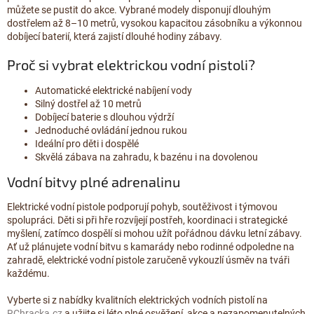
můžete se pustit do akce. Vybrané modely disponují dlouhým
dostřelem až 8–10 metrů, vysokou kapacitou zásobníku a výkonnou
dobíjecí baterií, která zajistí dlouhé hodiny zábavy.
Proč si vybrat elektrickou vodní pistoli?
Automatické elektrické nabíjení vody
Silný dostřel až 10 metrů
Dobíjecí baterie s dlouhou výdrží
Jednoduché ovládání jednou rukou
Ideální pro děti i dospělé
Skvělá zábava na zahradu, k bazénu i na dovolenou
Vodní bitvy plné adrenalinu
Elektrické vodní pistole podporují pohyb, soutěživost i týmovou
spolupráci. Děti si při hře rozvíjejí postřeh, koordinaci i strategické
myšlení, zatímco dospělí si mohou užít pořádnou dávku letní zábavy.
Ať už plánujete vodní bitvu s kamarády nebo rodinné odpoledne na
zahradě, elektrické vodní pistole zaručeně vykouzlí úsměv na tváři
každému.
Vyberte si z nabídky kvalitních elektrických vodních pistolí na
RChracka.cz
a užijte si léto plné osvěžení, akce a nezapomenutelných