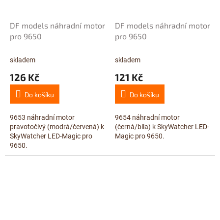
DF models náhradní motor
DF models náhradní motor
pro 9650
pro 9650
skladem
skladem
126 Kč
121 Kč
Do košíku
Do košíku
9653 náhradní motor
9654 náhradní motor
pravotočivý (modrá/červená) k
(černá/bíla) k SkyWatcher LED-
SkyWatcher LED-Magic pro
Magic pro 9650.
9650.