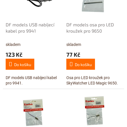
ů
p
r
o
d
DF models USB nabíjecí
DF models osa pro LED
u
kabel pro 9941
kroužek pro 9650
k
t
skladem
skladem
ů
123 Kč
77 Kč
Do košíku
Do košíku
DF models USB nabíjecí kabel
Osa pro LED kroužek pro
pro 9941.
SkyWatcher LED Magic 9650.