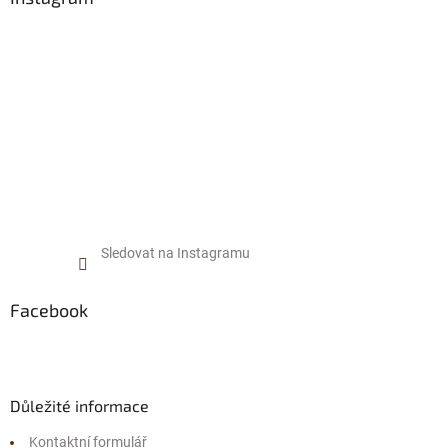
r
t
v
í
k
y
v
ý
p
i
s
u
Sledovat na Instagramu
Facebook
Důležité informace
Kontaktní formulář