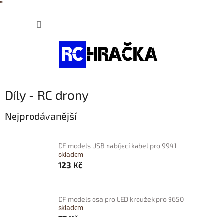
"
"
Přejít
NÁKUP
na
obsah
KOŠÍK
Díly - RC drony
Nejprodávanější
DF models USB nabíjecí kabel pro 9941
skladem
123 Kč
DF models osa pro LED kroužek pro 9650
skladem