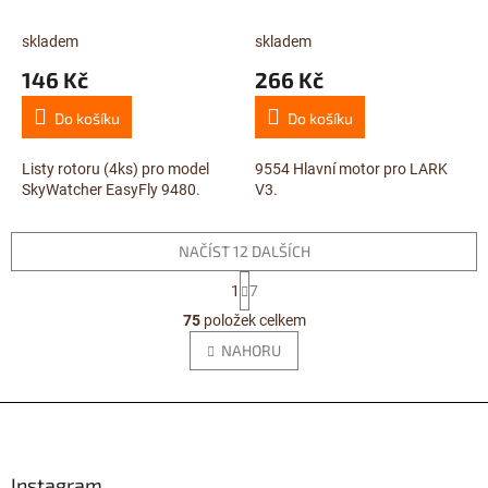
skladem
skladem
146 Kč
266 Kč
Do košíku
Do košíku
Listy rotoru (4ks) pro model
9554 Hlavní motor pro LARK
SkyWatcher EasyFly 9480.
V3.
NAČÍST 12 DALŠÍCH
S
1
7
t
O
r
75
položek celkem
v
á
l
NAHORU
n
á
k
d
o
v
Z
a
á
c
á
n
í
p
í
p
a
Instagram