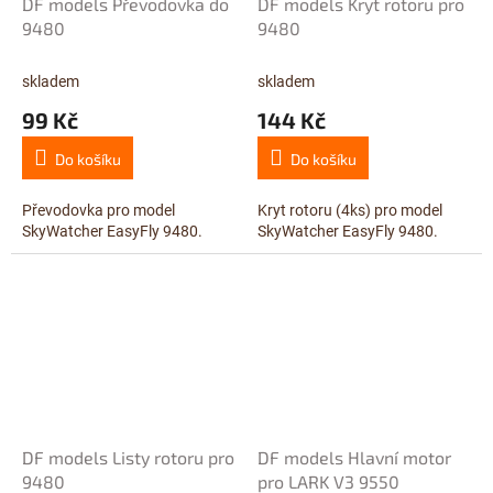
DF models Převodovka do
DF models Kryt rotoru pro
9480
9480
skladem
skladem
99 Kč
144 Kč
Do košíku
Do košíku
Převodovka pro model
Kryt rotoru (4ks) pro model
SkyWatcher EasyFly 9480.
SkyWatcher EasyFly 9480.
DF models Listy rotoru pro
DF models Hlavní motor
9480
pro LARK V3 9550