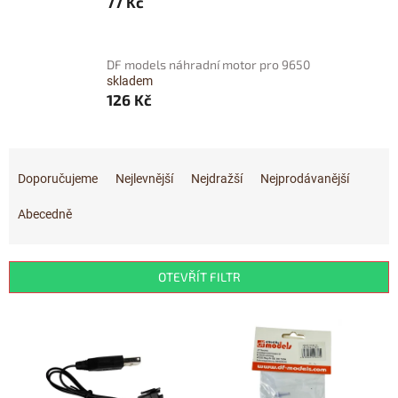
77 Kč
DF models náhradní motor pro 9650
skladem
126 Kč
Ř
a
Doporučujeme
Nejlevnější
Nejdražší
Nejprodávanější
z
e
Abecedně
n
í
p
OTEVŘÍT FILTR
r
o
V
d
ý
u
p
k
i
t
s