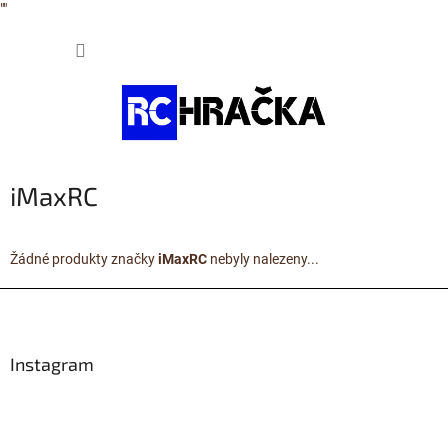
"
"
Přejít
NÁKUP
na
obsah
KOŠÍK
iMaxRC
Žádné produkty značky
iMaxRC
nebyly nalezeny...
Z
á
p
a
Instagram
t
í