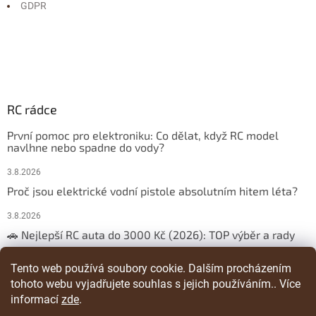
GDPR
RC rádce
První pomoc pro elektroniku: Co dělat, když RC model
navlhne nebo spadne do vody?
3.8.2026
Proč jsou elektrické vodní pistole absolutním hitem léta?
3.8.2026
🚗 Nejlepší RC auta do 3000 Kč (2026): TOP výběr a rady
29.3.2026
Tento web používá soubory cookie. Dalším procházením
tohoto webu vyjadřujete souhlas s jejich používáním.. Více
ARCHIV
informací
zde
.