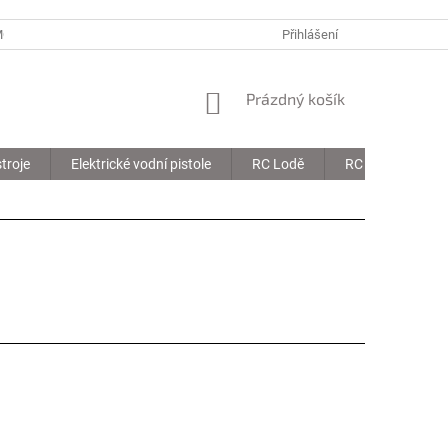
MOJE OBJEDNÁVKA
Přihlášení
NÁKUPNÍ
Prázdný košík
KOŠÍK
troje
Elektrické vodní pistole
RC Lodě
RC Drony