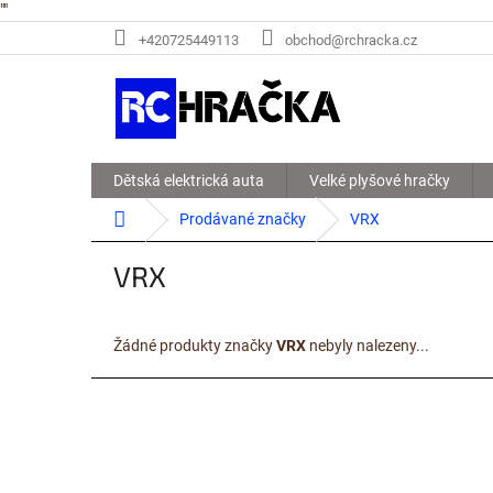
"
"
Přejít
+420725449113
obchod@rchracka.cz
na
obsah
Dětská elektrická auta
Velké plyšové hračky
Domů
Prodávané značky
VRX
VRX
Žádné produkty značky
VRX
nebyly nalezeny...
Z
á
p
a
t