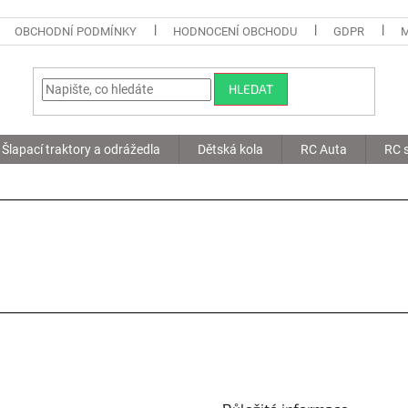
OBCHODNÍ PODMÍNKY
HODNOCENÍ OBCHODU
GDPR
HLEDAT
Šlapací traktory a odrážedla
Dětská kola
RC Auta
RC s