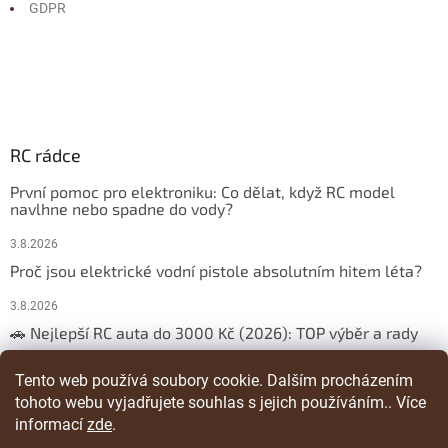
GDPR
RC rádce
První pomoc pro elektroniku: Co dělat, když RC model
navlhne nebo spadne do vody?
3.8.2026
Proč jsou elektrické vodní pistole absolutním hitem léta?
3.8.2026
🚗 Nejlepší RC auta do 3000 Kč (2026): TOP výběr a rady
29.3.2026
Tento web používá soubory cookie. Dalším procházením
tohoto webu vyjadřujete souhlas s jejich používáním.. Více
ARCHIV
informací
zde
.