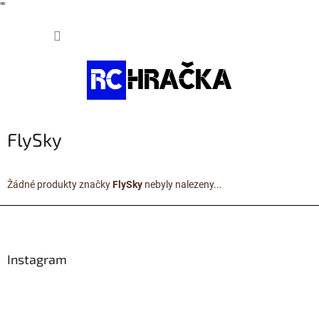
"
"
Přejít
NÁKUP
na
obsah
KOŠÍK
FlySky
Žádné produkty značky
FlySky
nebyly nalezeny...
Z
á
p
a
Instagram
t
í