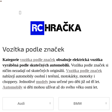
"
"
Přejít
NÁKUP
na
obsah
KOŠÍK
Vozítka podle značek
Kategorie
vozítka podle značek
obsahuje elektrická vozítka
vyráběná podle skutečných automobilů.
Vozítka podle značek si
ničím nezadají od skutečných originálů.
Vozítka podle značek
nabízejí automobily osobní i terénní, motokárky, motorky i
choppery. Jednotlivé
modely
jsou určené pro děti již od tří let.
Automobily
si děti mohou užívat až do svého věku osmi let.
Audi
BMW