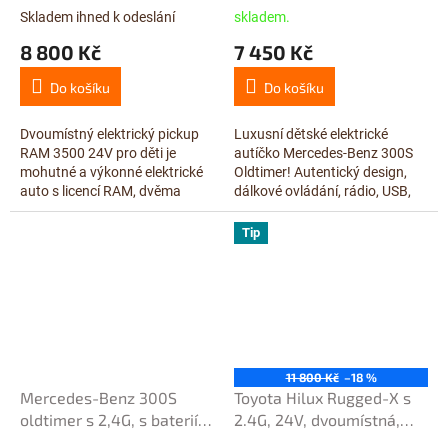
24V/7Ah, černý
Skladem ihned k odeslání
skladem.
8 800 Kč
7 450 Kč
Do košíku
Do košíku
Dvoumístný elektrický pickup
Luxusní dětské elektrické
RAM 3500 24V pro děti je
autíčko Mercedes-Benz 300S
mohutné a výkonné elektrické
Oldtimer! Autentický design,
auto s licencí RAM, dvěma
dálkové ovládání, rádio, USB,
silnými motory 2×24V/200W,
kožená sedačka, LED světla,
dálkovým ovládáním 2.4G a
12V/14Ah baterie pro
Tip
realistickou...
dlouhou...
11 800 Kč
–18 %
Mercedes-Benz 300S
Toyota Hilux Rugged-X s
oldtimer s 2,4G, s baterií
2.4G, 24V, dvoumístná,
12V/14Ah, černá metalíza
luxusní modrá metalíza