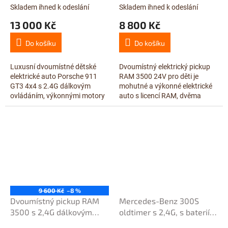
4x200W/24V, 24V/10Ah,
24V/7Ah, červený
Skladem ihned k odeslání
Skladem ihned k odeslání
černá metalíza, červené
13 000 Kč
8 800 Kč
sedačky
Do košíku
Do košíku
Luxusní dvoumístné dětské
Dvoumístný elektrický pickup
elektrické auto Porsche 911
RAM 3500 24V pro děti je
GT3 4x4 s 2.4G dálkovým
mohutné a výkonné elektrické
ovládáním, výkonnými motory
auto s licencí RAM, dvěma
4x200W a baterií 24V/10Ah.
silnými motory 2×24V/200W,
Nabízí FM, USB, Bluetooth, LED
dálkovým ovládáním 2.4G a
osvětlení,...
realistickou...
9 600 Kč
–8 %
Dvoumístný pickup RAM
Mercedes-Benz 300S
3500 s 2,4G dálkovým
oldtimer s 2,4G, s baterií
ovládáním, 2x200W/24V,
12V/14Ah, vínová metalíza