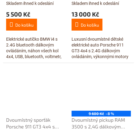
metalízou
4x200W/24V, 24V/10Ah,
Skladem ihned k odeslání
Skladem ihned k odeslání
šedá metalíza, červené
5 500 Kč
13 000 Kč
sedačky
Do košíku
Do košíku
Elektrické autíčko BMW i4 s
Luxusní dvoumístné dětské
2.4G bluetooth dálkovým
elektrické auto Porsche 911
ovládáním, náhon všech kol
GT3 4x4 s 2.4G dálkovým
4x4, USB, bluetooth, voltmetr,
ovládáním, výkonnými motory
LED osvětlení, otvírací
4x200W a baterií 24V/10Ah.
dveře, odpružení zadní
Nabízí FM, USB, Bluetooth, LED
nápravy,...
osvětlení,...
9 600 Kč
–8 %
Dvoumístný sporťák
Dvoumístný pickup RAM
Porsche 911 GT3 4x4 s
3500 s 2,4G dálkovým
2,4G dálkovým ovládáním,
ovládáním, 2x200W/24V,