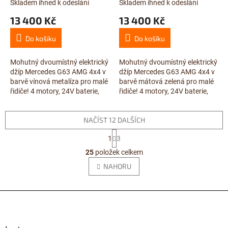
Skladem ihned k odeslání
Skladem ihned k odeslání
Průměrné
Průměrné
4x200W, 2x24V/7Ah,
4x200W, 2x24V/7Ah,
hodnocení
hodnocení
13 400 Kč
13 400 Kč
vínová metalíza
luxusní matová zelená
produktu
produktu
je
je
Do košíku
Do košíku
4,5
5,0
z
z
5
5
Mohutný dvoumístný elektrický
Mohutný dvoumístný elektrický
hvězdiček.
hvězdiček.
džíp Mercedes G63 AMG 4x4 v
džíp Mercedes G63 AMG 4x4 v
barvě vínová metalíza pro malé
barvě mátová zelená pro malé
řidiče! 4 motory, 24V baterie,
řidiče! 4 motory, 24V baterie,
dálkové ovládání, lakovaná
dálkové ovládání, lakovaná
karoserie,...
karoserie, stavitelné...
NAČÍST 12 DALŠÍCH
S
1
3
t
O
r
25
položek celkem
v
á
l
NAHORU
n
á
k
d
o
v
Z
a
á
c
á
n
í
p
í
p