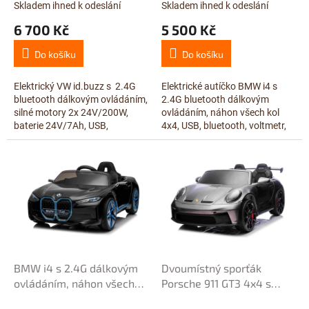
t
metalízou
Skladem ihned k odeslání
Skladem ihned k odeslání
ů
6 700 Kč
5 500 Kč
Do košíku
Do košíku
Elektrický VW id.buzz s 2.4G
Elektrické autíčko BMW i4 s
bluetooth dálkovým ovládáním,
2.4G bluetooth dálkovým
silné motory 2x 24V/200W,
ovládáním, náhon všech kol
baterie 24V/7Ah, USB,
4x4, USB, bluetooth, voltmetr,
bluetooth, voltmetr, LED
LED osvětlení, otvírací
osvětlení, otvírací dveře,
dveře, odpružení zadní...
úložný...
BMW i4 s 2.4G dálkovým
Dvoumístný sporťák
ovládáním, náhon všech
Porsche 911 GT3 4x4 s
kol 4x4, lakované černou
2,4G dálkovým ovládáním,