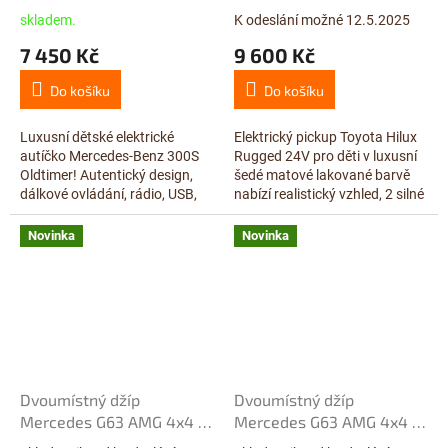
skladem.
K odeslání možné 12.5.2025
7 450 Kč
9 600 Kč
Do košíku
Do košíku
Luxusní dětské elektrické
Elektrický pickup Toyota Hilux
autíčko Mercedes-Benz 300S
Rugged 24V pro děti v luxusní
Oldtimer! Autentický design,
šedé matové lakované barvě
dálkové ovládání, rádio, USB,
nabízí realistický vzhled, 2 silné
kožená sedačka, LED světla,
motory 2×24V/240W, dálkové
12V/14Ah baterie pro
ovládání 2.4G, EVA kola,...
Novinka
Novinka
dlouhou...
Dvoumístný džíp
Dvoumístný džíp
Mercedes G63 AMG 4x4 s
Mercedes G63 AMG 4x4 s
2,4G dálkovým ovládáním,
2,4G dálkovým ovládáním,