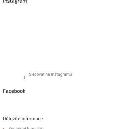
a
Instagram
r
t
v
í
k
y
v
ý
p
i
s
u
Sledovat na Instagramu
Facebook
Důležité informace
Kontaktní formulář