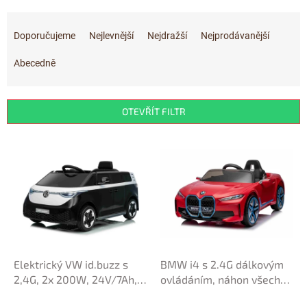
Ř
a
Doporučujeme
Nejlevnější
Nejdražší
Nejprodávanější
z
e
Abecedně
n
í
p
OTEVŘÍT FILTR
r
o
V
d
ý
u
p
k
i
t
s
ů
p
r
o
d
Elektrický VW id.buzz s
BMW i4 s 2.4G dálkovým
u
2,4G, 2x 200W, 24V/7Ah,
ovládáním, náhon všech
k
černobílý
kol 4x4, lakované vínovou