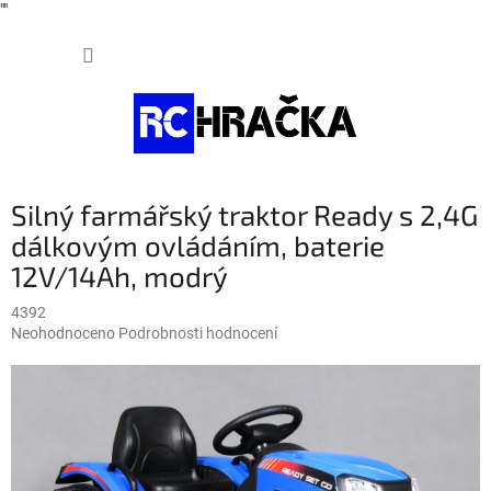
"
"
Přejít
NÁKUP
na
obsah
KOŠÍK
Silný farmářský traktor Ready s 2,4G
dálkovým ovládáním, baterie
12V/14Ah, modrý
4392
Průměrné
Neohodnoceno
Podrobnosti hodnocení
hodnocení
produktu
je
0,0
z
5
hvězdiček.