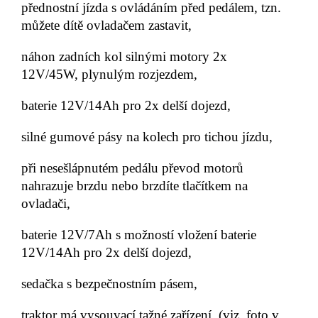
přednostní jízda s ovládáním před pedálem, tzn.
můžete dítě ovladačem zastavit,
náhon zadních kol silnými motory 2x
12V/45W, plynulým rozjezdem,
baterie 12V/14Ah pro 2x delší dojezd,
silné gumové pásy na kolech pro tichou jízdu,
při nesešlápnutém pedálu převod motorů
nahrazuje brzdu nebo brzdíte tlačítkem na
ovladači,
baterie 12V/7Ah s možností vložení baterie
12V/14Ah pro 2x delší dojezd,
sedačka s bezpečnostním pásem,
traktor má vysouvací tažné zařízení, (viz. foto v