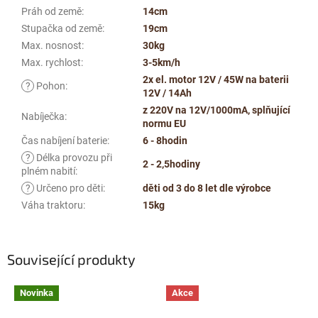
Práh od země
:
14cm
Stupačka od země
:
19cm
Max. nosnost
:
30kg
Max. rychlost
:
3-5km/h
2x el. motor 12V / 45W na baterii
?
Pohon
:
12V / 14Ah
z 220V na 12V/1000mA, splňující
Nabíječka
:
normu EU
Čas nabíjení baterie
:
6 - 8hodin
?
Délka provozu při
2 - 2,5hodiny
plném nabití
:
?
Určeno pro děti
:
děti od 3 do 8 let dle výrobce
Váha traktoru
:
15kg
Související produkty
Novinka
Akce