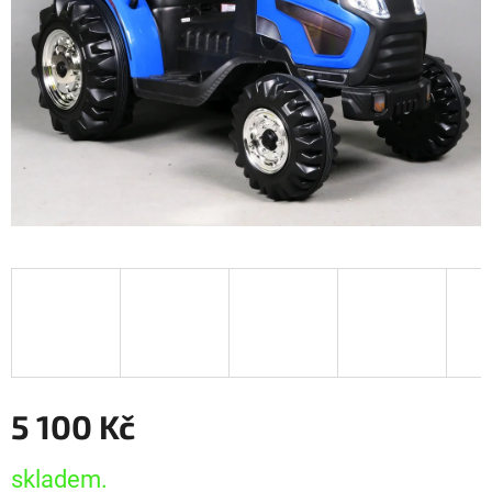
5 100 Kč
Měrná
skladem.
cena: