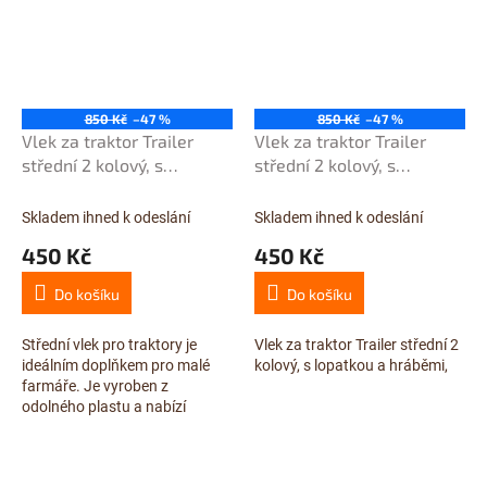
850 Kč
–47 %
850 Kč
–47 %
Vlek za traktor Trailer
Vlek za traktor Trailer
střední 2 kolový, s
střední 2 kolový, s
nářadím, žlutý
nářadím, zelený
Skladem ihned k odeslání
Skladem ihned k odeslání
450 Kč
450 Kč
Do košíku
Do košíku
Střední vlek pro traktory je
Vlek za traktor Trailer střední 2
ideálním doplňkem pro malé
kolový, s lopatkou a hráběmi,
farmáře. Je vyroben z
odolného plastu a nabízí
skvělou kvalitu zpracování a
barev. S délkou 56 cm a
nosností 5 kg je vlek...