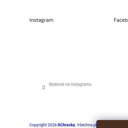
Instagram
Faceb
Sledovat na Instagramu
Copyright 2026
RChracka
. Všechna práva vyhrazena.