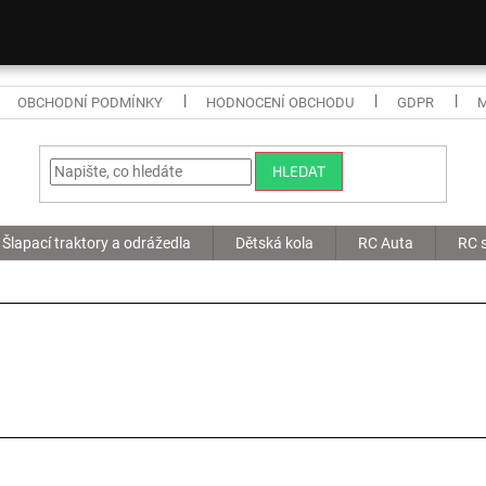
OBCHODNÍ PODMÍNKY
HODNOCENÍ OBCHODU
GDPR
HLEDAT
Šlapací traktory a odrážedla
Dětská kola
RC Auta
RC s