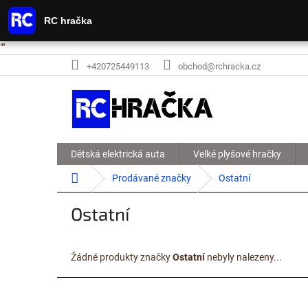
RC hračka
"
"
Přejít na obsah
+420725449113
obchod@rchracka.cz
Dětská elektrická auta
Velké plyšové hračky
Domů
Prodávané značky
Ostatní
Ostatní
Žádné produkty značky
Ostatní
nebyly nalezeny...
Zápatí