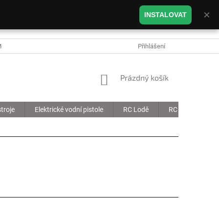
×
INSTALOVAT
MOJE OBJEDNÁVKA
Přihlášení
NÁKUPNÍ KOŠÍK
Prázdný košík
troje
Elektrické vodní pistole
RC Lodě
RC Drony