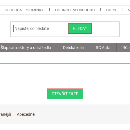
OBCHODNÍ PODMÍNKY
HODNOCENÍ OBCHODU
GDPR
HLEDAT
Šlapací traktory a odrážedla
Dětská kola
RC Auta
RC s
OTEVŘÍT FILTR
anější
Abecedně