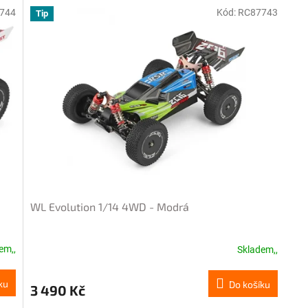
744
Kód:
RC87743
Tip
WL Evolution 1/14 4WD - Modrá
em,,
Skladem,,
ku
Do košíku
3 490 Kč