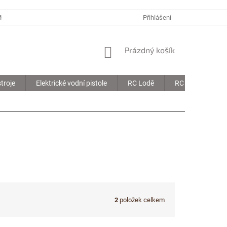
MOJE OBJEDNÁVKA
Přihlášení
NÁKUPNÍ
Prázdný košík
KOŠÍK
troje
Elektrické vodní pistole
RC Lodě
RC Drony
2
položek celkem