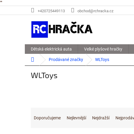
"
"
Přejít
+420725449113
obchod@rchracka.cz
na
obsah
Dětská elektrická auta
Velké plyšové hračky
Domů
Prodávané značky
WLToys
WLToys
Ř
a
Doporučujeme
Nejlevnější
Nejdražší
Nejprodáv
z
e