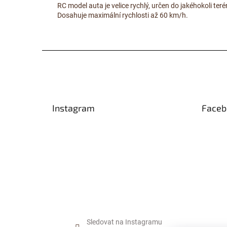
RC model auta je velice rychlý, určen do jakéhokoli teré
Dosahuje maximální rychlosti až 60 km/h.
Z
á
p
a
t
Instagram
Faceb
í
Sledovat na Instagramu