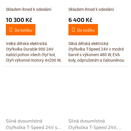
dvoumístná, baterie s
pluhem, 4x120W = 480W,
největší kapacitou
modrá
Skladem ihned k odeslání
Skladem ihned k odeslání
24V/14Ah, motory 4x
10 300 Kč
6 400 Kč
24V/200W, modrá
Do košíku
Do košíku
Velká dětská elektrická
Silná dětská elektrická
čtyřkolka Durable 900 24V
čtyřkolka T-Speed 24V v modré
nabízí pohon všech čtyř kol,
barvě s výkonem 480 W, EVA
čtyři výkonné motory 4×200 W,
koly, odpružením a čalouněnou
baterii s vysokou kapacitou
dvousedačkou. Tato
24V/14Ah a pohodlné
dvoumístná elektro čtyřkolka
dvoumístné...
pro děti nabízí...
Silná dvoumístná
Silná dvoumístná
čtyřkolka T-Speed 24V s
čtyřkolka T-Speed 24V,