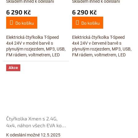
Skladem ihned k odeslání
Skladem ihned k odeslání
Průměrné
Průměrné
hodnocení
hodnocení
6 290 Kč
6 290 Kč
produktu
produktu
je
je
Do košíku
Do košíku
3,6
3,7
z
z
5
5
Elektrická čtyřkolka T-Speed
Elektrická čtyřkolka T-Speed
hvězdiček.
hvězdiček.
4x4 24V v modré barvě s
4x4 24V v červené barvě s
plynulým rozjezdem, MP3, USB,
plynulým rozjezdem, MP3, USB,
FM rádiem, voltmetrem, LED
FM rádiem, voltmetrem, LED
osvětlením, odpružením obou
osvětlením, odpružením obou
náprav, EVA koly, čalouněnou
náprav, EVA koly, čalouněnou...
Akce
sedačkou,...
Čtyřkolka Xmen s 2.4G,
4x4, náhon všech EVA kol,
polymer Spider červená
K odeslání možné 12.5.2025
Průměrné