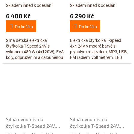
pluhem, 4x120W = 480W,
4x120W = 480W, zelená
Skladem ihned k odeslání
Skladem ihned k odeslání
Průměrné
Průměrné
červená
hodnocení
hodnocení
6 400 Kč
6 290 Kč
produktu
produktu
je
je
Do košíku
Do košíku
5,0
3,9
z
z
5
5
Silná dětská elektrická
Elektrická čtyřkolka T-Speed
hvězdiček.
hvězdiček.
čtyřkolka T-Speed 24V s
4x4 24V v modré barvě s
výkonem 480 W (4x120W), EVA
plynulým rozjezdem, MP3, USB,
koly, odpružením a čalouněnou
FM rádiem, voltmetrem, LED
dvousedačkou. Tato
osvětlením, odpružením obou
dvoumístná elektrická
náprav, EVA koly, čalouněnou
čtyřkolka pro děti nabízí LED...
sedačkou,...
Silná dvoumístná
Silná dvoumístná
čtyřkolka T-Speed 24V,
čtyřkolka T-Speed 24V,
4x120W = 480W, modrá
4x120W = 480W, červená