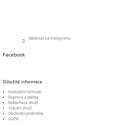
v
ý
p
i
s
u
Sledovat na Instagramu
Facebook
Důležité informace
Kontaktní formulář
Doprava a platba
Reklamace zboží
Vrácení zboží
Obchodní podmínky
GDPR