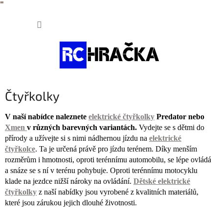
"
"
Přejít
NÁKUP
na
obsah
KOŠÍK
Čtyřkolky
V naší nabídce naleznete
elektrické čtyřkolky
Predator nebo
Xmen
v různých barevných variantách.
Vydejte se s dětmi do
přírody a užívejte si s nimi nádhernou jízdu na
elektrické
čtyřkolce
. Ta je určená právě pro jízdu terénem. Díky menším
rozměrům i hmotnosti, oproti terénnímu automobilu, se lépe ovládá
a snáze se s ní v terénu pohybuje. Oproti terénnímu motocyklu
klade na jezdce nižší nároky na ovládání.
Dětské elektrické
čtyřkolky
z naší nabídky jsou vyrobené z kvalitních materiálů,
které jsou zárukou jejich dlouhé životnosti.