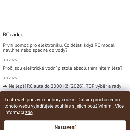
RC rádce
První pomoc pro elektroniku: Co dělat, když RC model
navlhne nebo spadne do vody?
3.8.2026
Proč jsou elektrické vodní pistole absolutním hitem léta?
3.8.2026
🚗 Nejlepší RC auta do 3000 Kč (2026): TOP výběr a rady
29.3.2026
Tento web používá soubory cookie. Dalším procházením
tohoto webu vyjadřujete souhlas s jejich používáním.. Více
ARCHIV
informací
zde
.
Nastavení
Vytvořil Shoptet