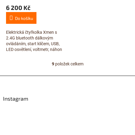
hodnocení
6 200 Kč
produktu
je
Do košíku
3,7
z
5
Elektrická čtyřkolka Xmen s
hvězdiček.
2.4G bluetooth dálkovým
ovládáním, start klíčem, USB,
LED osvětlení, voltmetr, náhon
všech EVA kol 4x4, 2x baterie,
odpružení nápravy,
9
položek celkem
O
čalouněná...
v
l
Z
á
á
d
p
a
a
Instagram
c
t
í
í
p
r
v
k
y