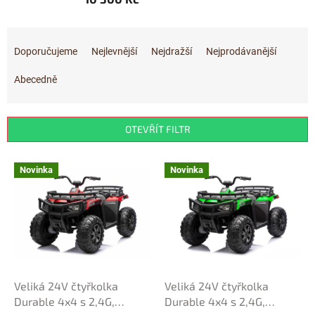
Ř
a
Doporučujeme
Nejlevnější
Nejdražší
Nejprodávanější
z
e
Abecedně
n
í
p
OTEVŘÍT FILTR
r
o
V
Novinka
Novinka
d
ý
u
p
k
i
t
s
ů
p
r
o
d
Veliká 24V čtyřkolka
Veliká 24V čtyřkolka
u
Durable 4x4 s 2,4G,
Durable 4x4 s 2,4G,