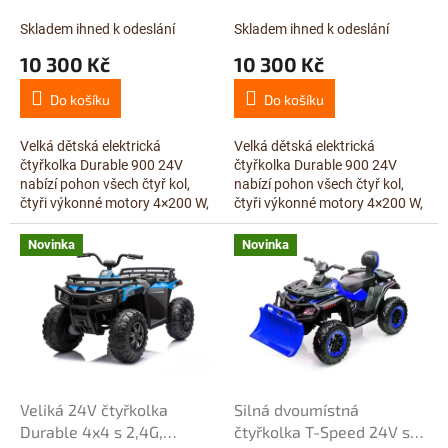
k
dvoumístná, baterie s
dvoumístná, baterie s
t
největší kapacitou
největší kapacitou
Skladem ihned k odeslání
Skladem ihned k odeslání
ů
24V/14Ah, motory 4x
24V/14Ah, motory 4x
10 300 Kč
10 300 Kč
24V/200W, červená
24V/200W, zelená
Do košíku
Do košíku
Velká dětská elektrická
Velká dětská elektrická
čtyřkolka Durable 900 24V
čtyřkolka Durable 900 24V
nabízí pohon všech čtyř kol,
nabízí pohon všech čtyř kol,
čtyři výkonné motory 4×200 W,
čtyři výkonné motory 4×200 W,
baterii s vysokou kapacitou
baterii s vysokou kapacitou
24V/14Ah a pohodlné
24V/14Ah a pohodlné
Novinka
Novinka
dvoumístné...
dvoumístné...
Veliká 24V čtyřkolka
Silná dvoumístná
Durable 4x4 s 2,4G,
čtyřkolka T-Speed 24V s