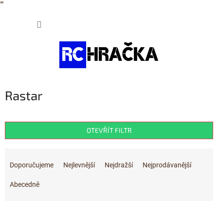
"
"
Přejít
NÁKUP
na
obsah
KOŠÍK
Rastar
OTEVŘÍT FILTR
Ř
a
Doporučujeme
Nejlevnější
Nejdražší
Nejprodávanější
z
e
Abecedně
n
í
V
p