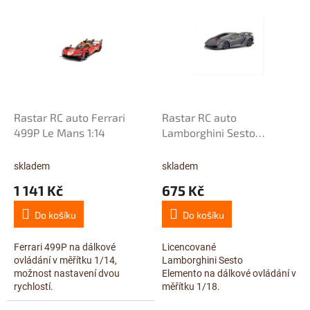
ý
r
p
o
i
d
s
u
p
k
r
t
o
ů
d
Rastar RC auto Ferrari
Rastar RC auto
u
499P Le Mans 1:14
Lamborghini Sesto
k
Elemento 1:18
t
skladem
skladem
ů
1 141 Kč
675 Kč
Do košíku
Do košíku
Ferrari 499P na dálkové
Licencované
ovládání v měřítku 1/14,
Lamborghini Sesto
možnost nastavení dvou
Elemento na dálkové ovládání v
rychlostí.
měřítku 1/18.