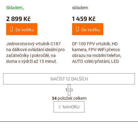
Skladem,,
skladem
2 899 Kč
1 459 Kč
Do košíku
Do košíku
Jednorotorový vrtulník C187
DF-100 FPV vrtulník, HD
na dálkové ovládání ideální pro
kamera, FPV-WiFi přenos
začátečníky i pokročilé, na
obrazu na mobilní telefon,
doma s výdrží až 15 minut.
AUTO vzlet/přistání, LED
osvětlení, barometr, ALU šasi,
RTF
NAČÍST 12 DALŠÍCH
S
1
3
t
O
r
34
položek celkem
v
á
l
NAHORU
n
á
k
d
o
v
Z
a
á
c
á
n
í