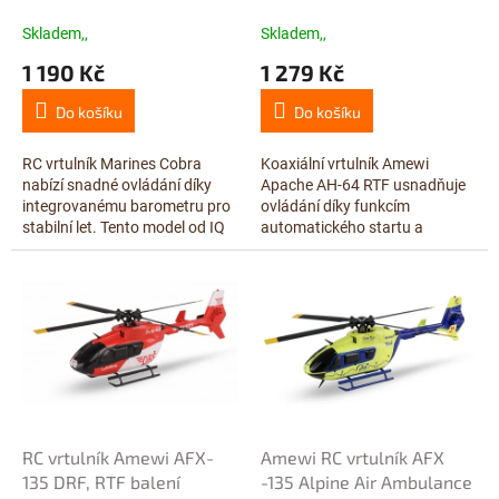
k
RTF
t
Skladem,,
Skladem,,
ů
1 190 Kč
1 279 Kč
Do košíku
Do košíku
RC vrtulník Marines Cobra
Koaxiální vrtulník Amewi
nabízí snadné ovládání díky
Apache AH-64 RTF usnadňuje
integrovanému barometru pro
ovládání díky funkcím
stabilní let. Tento model od IQ
automatického startu a
models je ideální volbou pro
přistání. Model je vybaven LED
začínající piloty hledající...
osvětlením pro lepší orientaci a
nabízí až 12...
RC vrtulník Amewi AFX-
Amewi RC vrtulník AFX
135 DRF, RTF balení
-135 Alpine Air Ambulance