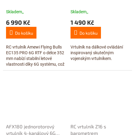
352mm
Skladem,,
Skladem,,
6 990 Kč
1 490 Kč
Do košíku
Do košíku
RC vrtulník Amewi Flying Bulls
Vrtulník na dálkové ovládání
EC135 PRO 6G RTF o délce 352
inspirovaný skutečným
mm nabízí stabilní letové
vojenským vrtulníkem.
vlastnosti díky 6G systému, což
z něj dělá ideální volbu pro
začínající piloty. Tento...
AFX180 jednorotorový
RC vrtulník Z16 s
vrtulník 4-kanálový 6G
barometrem