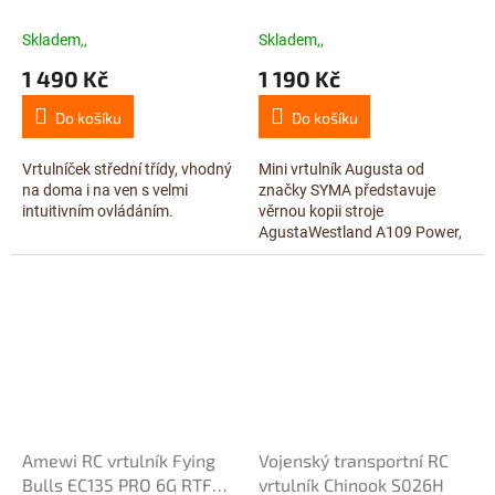
Skladem,,
Skladem,,
1 490 Kč
1 190 Kč
Do košíku
Do košíku
Vrtulníček střední třídy, vhodný
Mini vrtulník Augusta od
na doma i na ven s velmi
značky SYMA představuje
intuitivním ovládáním.
věrnou kopii stroje
AgustaWestland A109 Power,
která je ideální pro létání v
interiéru.
Amewi RC vrtulník Fying
Vojenský transportní RC
Bulls EC135 PRO 6G RTF
vrtulník Chinook S026H