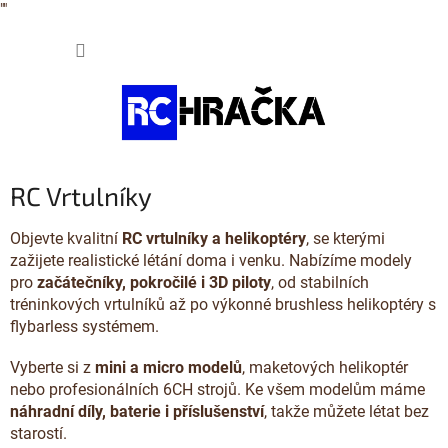
"
"
Přejít
NÁKUP
na
obsah
KOŠÍK
RC Vrtulníky
Objevte kvalitní
RC vrtulníky a helikoptéry
, se kterými
zažijete realistické létání doma i venku. Nabízíme modely
pro
začátečníky, pokročilé i 3D piloty
, od stabilních
tréninkových vrtulníků až po výkonné brushless helikoptéry s
flybarless systémem.
Vyberte si z
mini a micro modelů
, maketových helikoptér
nebo profesionálních 6CH strojů. Ke všem modelům máme
náhradní díly, baterie i příslušenství
, takže můžete létat bez
starostí.