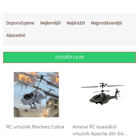
Ř
a
Doporučujeme
Nejlevnější
Nejdražší
Nejprodávanější
z
e
Abecedně
n
í
p
OTEVŘÍT FILTR
r
o
V
d
ý
u
p
k
i
t
s
ů
p
r
o
d
RC vrtulník Marines Cobra
Amewi RC koaxiální
u
vrtulník Apache AH-64