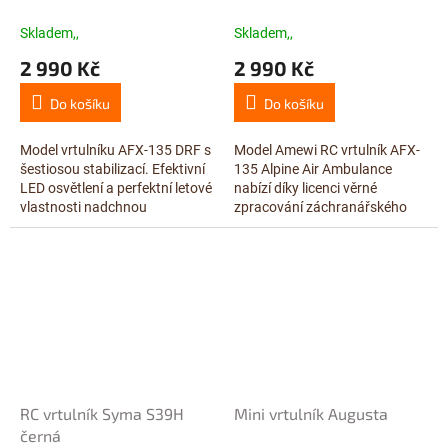
Skladem,,
Skladem,,
2 990 Kč
2 990 Kč
Do košíku
Do košíku
Model vrtulníku AFX-135 DRF s
Model Amewi RC vrtulník AFX-
šestiosou stabilizací. Efektivní
135 Alpine Air Ambulance
LED osvětlení a perfektní letové
nabízí díky licenci věrné
vlastnosti nadchnou
zpracování záchranářského
začátečníky i pokročilé letce.
stroje s vynikající stabilitou pro
snadné ovládání. Tento vrtulník
je...
RC vrtulník Syma S39H
Mini vrtulník Augusta
černá