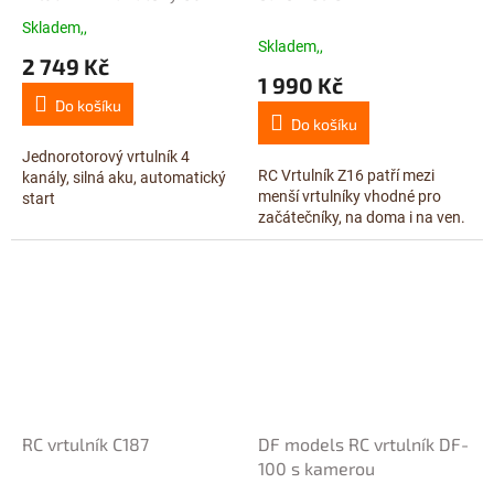
RTF 2,4 GHZ
Skladem,,
Průměrné
Skladem,,
hodnocení
2 749 Kč
produktu
1 990 Kč
je
Do košíku
5,0
Do košíku
z
5
Jednorotorový vrtulník 4
RC Vrtulník Z16 patří mezi
hvězdiček.
kanály, silná aku, automatický
menší vrtulníky vhodné pro
start
začátečníky, na doma i na ven.
RC vrtulník C187
DF models RC vrtulník DF-
100 s kamerou