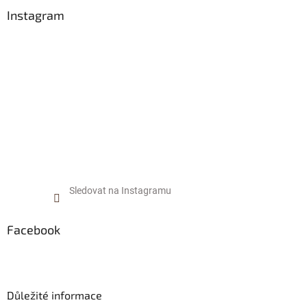
p
í
p
a
Instagram
r
t
v
í
k
y
v
ý
p
i
s
u
Sledovat na Instagramu
Facebook
Důležité informace