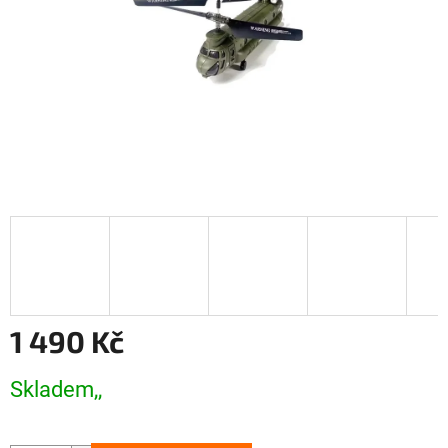
1 490 Kč
Měrná
Skladem,,
cena: