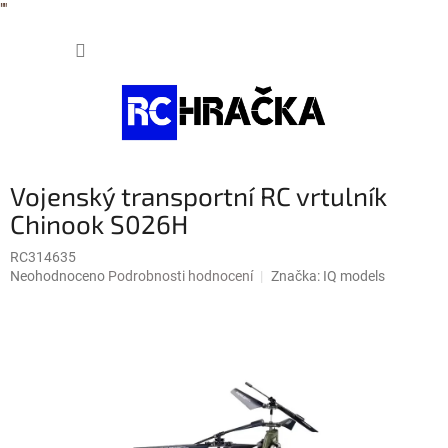
"
"
Přejít
NÁKUP
na
obsah
KOŠÍK
Vojenský transportní RC vrtulník
Chinook S026H
RC314635
Průměrné
Neohodnoceno
Podrobnosti hodnocení
Značka:
IQ models
hodnocení
produktu
je
0,0
z
5
hvězdiček.