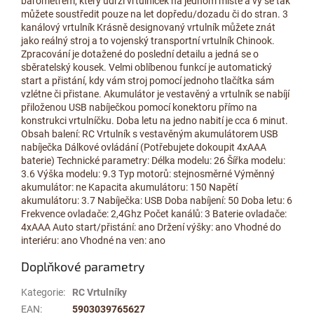
barometrem, který udrží vrtulníček na jednom místě a vy se tak
můžete soustředit pouze na let dopředu/dozadu či do stran. 3
kanálový vrtulník Krásně designovaný vrtulník můžete znát
jako reálný stroj a to vojenský transportní vrtulník Chinook.
Zpracování je dotažené do poslední detailu a jedná se o
sběratelský kousek. Velmi oblíbenou funkcí je automatický
start a přistání, kdy vám stroj pomocí jednoho tlačítka sám
vzlétne či přistane. Akumulátor je vestavěný a vrtulník se nabíjí
přiloženou USB nabíječkou pomocí konektoru přímo na
konstrukci vrtulníčku. Doba letu na jedno nabití je cca 6 minut.
Obsah balení: RC Vrtulník s vestavěným akumulátorem USB
nabíječka Dálkové ovládání (Potřebujete dokoupit 4xAAA
baterie) Technické parametry: Délka modelu: 26 Šířka modelu:
3.6 Výška modelu: 9.3 Typ motorů: stejnosměrné Výměnný
akumulátor: ne Kapacita akumulátoru: 150 Napětí
akumulátoru: 3.7 Nabíječka: USB Doba nabíjení: 50 Doba letu: 6
Frekvence ovladače: 2,4Ghz Počet kanálů: 3 Baterie ovladače:
4xAAA Auto start/přistání: ano Držení výšky: ano Vhodné do
interiéru: ano Vhodné na ven: ano
Doplňkové parametry
Kategorie
:
RC Vrtulníky
EAN
:
5903039765627