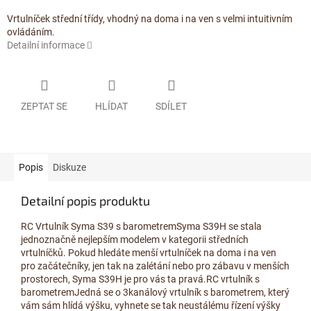
Vrtulníček střední třídy, vhodný na doma i na ven s velmi intuitivním
ovládáním.
Detailní informace
ZEPTAT SE
HLÍDAT
SDÍLET
Popis
Diskuze
Detailní popis produktu
RC Vrtulník Syma S39 s barometremSyma S39H se stala
jednoznačně nejlepším modelem v kategorii středních
vrtulníčků. Pokud hledáte menší vrtulníček na doma i na ven
pro začátečníky, jen tak na zalétání nebo pro zábavu v menších
prostorech, Syma S39H je pro vás ta pravá.RC vrtulník s
barometremJedná se o 3kanálový vrtulník s barometrem, který
vám sám hlídá výšku, vyhnete se tak neustálému řízení výšky