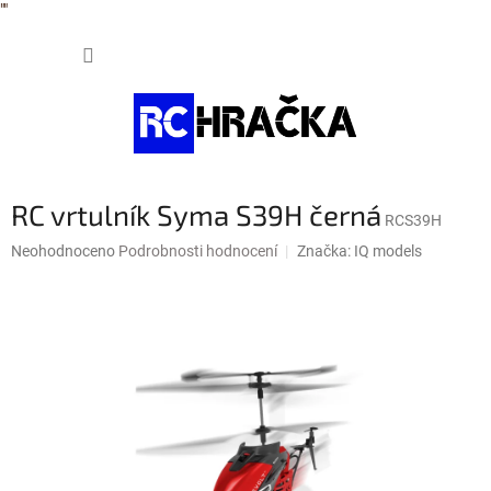
"
"
Přejít
NÁKUP
na
obsah
KOŠÍK
RC vrtulník Syma S39H černá
RCS39H
Průměrné
Neohodnoceno
Podrobnosti hodnocení
Značka:
IQ models
hodnocení
produktu
je
0,0
z
5
hvězdiček.