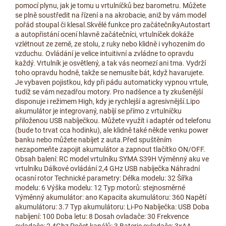
pomocí plynu, jak je tomu u vrtulníčků bez barometru. Můžete
se plně soustředit na řízení a na akrobacie, aniž by vám model
pořád stoupal či klesal.Skvělé funkce pro začátečníkyAutostart
a autopřistání ocení hlavně začátečníci, vrtulníček dokáže
vzlétnout ze země, ze stolu, z ruky nebo klidně i vyhozením do
vzduchu. Ovládání je velice intuitivní a zvládne to opravdu
každý. Vrtulník je osvětlený, a tak vás neomezí ani tma. Vydrží
toho opravdu hodně, takže se nemusíte bát, když havarujete.
Je vybaven pojistkou, kdy při pádu automaticky vypnou vrtule,
tudíž se vám nezadřou motory. Pro nadšence a ty zkušenější
disponuje i režimem High, kdy je rychlejší a agresivnější.Lipo
akumulátor je integrovaný, nabíjí se přímo z vrtulníčku
přiloženou USB nabíječkou. Můžete využít i adaptér od telefonu
(bude to trvat cca hodinku), ale klidně také někde venku power
banku nebo můžete nabíjet z auta.Před spuštěním
nezapomeňte zapojit akumulátor a zapnout tlačítko ON/OFF.
Obsah balení: RC model vrtulníku SYMA S39H Výměnný aku ve
vrtulníku Dálkové ovládání 2,4 GHz USB nabíječka Náhradní
ocasní rotor Technické parametry: Délka modelu: 32 Šířka
modelu: 6 Výška modelu: 12 Typ motorů: stejnosměrné
Výměnný akumulátor: ano Kapacita akumulátoru: 360 Napětí
akumulátoru: 3.7 Typ akumulátoru: Li-Po Nabíječka: USB Doba
nabíjení: 100 Doba letu: 8 Dosah ovladače: 30 Frekvence
ovladače: 2,4Ghz Počet kanálů: 3 Baterie ovladače: 3xAA