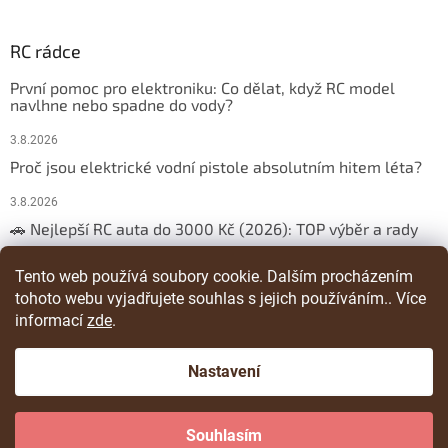
RC rádce
První pomoc pro elektroniku: Co dělat, když RC model
navlhne nebo spadne do vody?
3.8.2026
Proč jsou elektrické vodní pistole absolutním hitem léta?
3.8.2026
🚗 Nejlepší RC auta do 3000 Kč (2026): TOP výběr a rady
29.3.2026
Tento web používá soubory cookie. Dalším procházením
tohoto webu vyjadřujete souhlas s jejich používáním.. Více
ARCHIV
informací
zde
.
Nastavení
Vytvořil Shoptet
Souhlasím
Copyright 2026
RChracka
. Všechna práva vyhrazena.