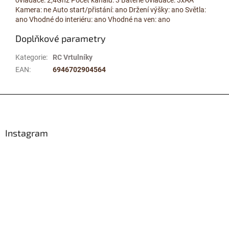
Kamera: ne Auto start/přistání: ano Držení výšky: ano Světla:
ano Vhodné do interiéru: ano Vhodné na ven: ano
Doplňkové parametry
Kategorie
:
RC Vrtulníky
EAN
:
6946702904564
Z
á
p
a
Instagram
t
í