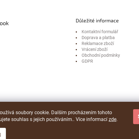
Důležité informace
ook
Kontaktní formulář
Doprava a platba
Reklamace zboží
Vrácení zboží
Obchodní podmínky
GDPR
oužívá soubory cookie. Dalším procházením tohoto
jete souhlas s jejich používáním.. Více informací
zde
.
í