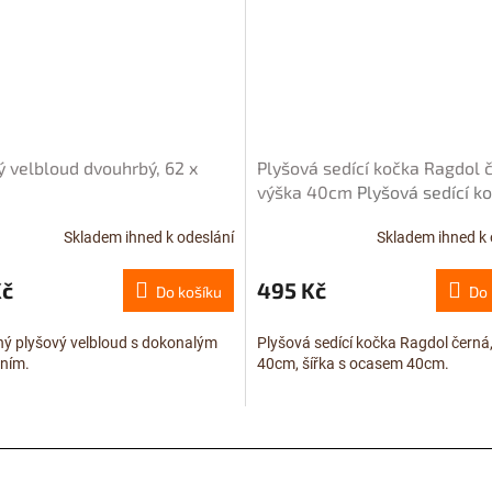
ý velbloud dvouhrbý, 62 x
Plyšová sedící kočka Ragdol 
výška 40cm
Plyšová sedící k
Ragdol černá, výška 40cm
Skladem ihned k odeslání
Skladem ihned k 
Kč
495 Kč
Do košíku
Do 
ý plyšový velbloud s dokonalým
Plyšová sedící kočka Ragdol černá
ním.
40cm, šířka s ocasem 40cm.