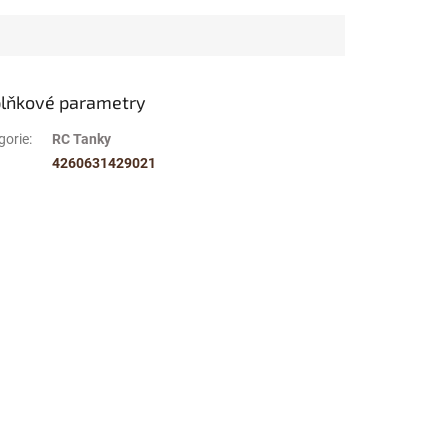
lňkové parametry
gorie
:
RC Tanky
4260631429021