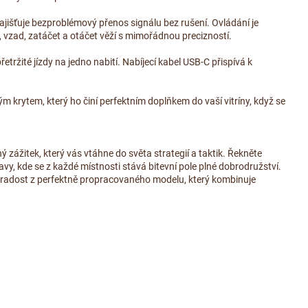
jišťuje bezproblémový přenos signálu bez rušení. Ovládání je
vzad, zatáčet a otáčet věží s mimořádnou precizností.
tržité jízdy na jedno nabití. Nabíjecí kabel USB-C přispívá k
 krytem, který ho činí perfektním doplňkem do vaší vitríny, když se
 zážitek, který vás vtáhne do světa strategií a taktik. Řekněte
y, kde se z každé místnosti stává bitevní pole plné dobrodružství.
te radost z perfektně propracovaného modelu, který kombinuje