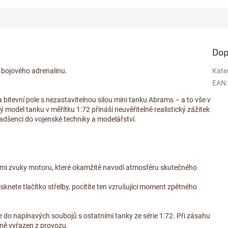
Dop
 bojového adrenalinu.
Kate
EAN
:
a bitevní pole s nezastavitelnou silou mini tanku Abrams – a to vše v
odel tanku v měřítku 1:72 přináší neuvěřitelně realistický zážitek
í nadšenci do vojenské techniky a modelářství.
ými zvuky motoru, které okamžitě navodí atmosféru skutečného
sknete tlačítko střelby, pocítíte ten vzrušující moment zpětného
do napínavých soubojů s ostatními tanky ze série 1:72. Při zásahu
asně vyřazen z provozu.