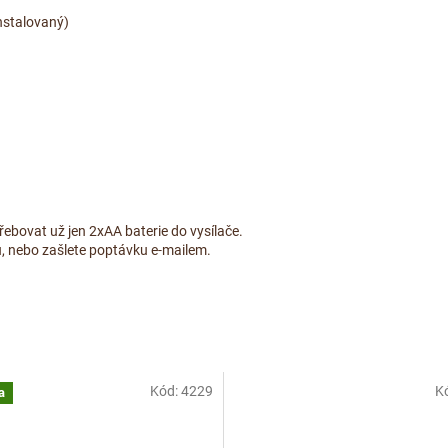
nstalovaný)
řebovat už jen 2xAA baterie do vysílače.
lů, nebo zašlete poptávku e-mailem.
Kód:
4229
K
a