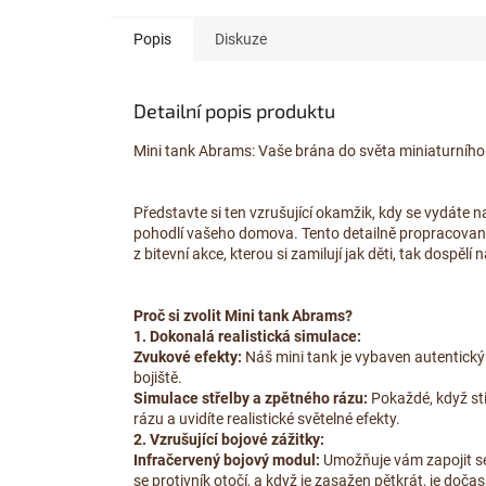
Popis
Diskuze
Detailní popis produktu
Mini tank Abrams: Vaše brána do světa miniaturního
Představte si ten vzrušující okamžik, kdy se vydáte n
pohodlí vašeho domova. Tento detailně propracovaný m
z bitevní akce, kterou si zamilují jak děti, tak dospěl
Proč si zvolit Mini tank Abrams?
1. Dokonalá realistická simulace:
Zvukové efekty:
Náš mini tank je vybaven autentick
bojiště.
Simulace střelby a zpětného rázu:
Pokaždé, když sti
rázu a uvidíte realistické světelné efekty.
2. Vzrušující bojové zážitky:
Infračervený bojový modul:
Umožňuje vám zapojit se 
se protivník otočí, a když je zasažen pětkrát, je doč