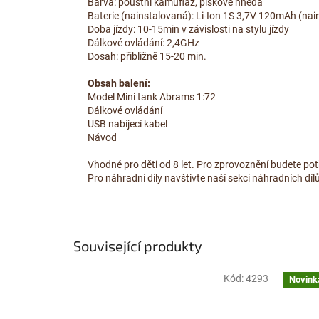
Barva: pouštní kamufláž, pískově hnědá
Baterie (nainstalovaná): Li-Ion 1S 3,7V 120mAh (nai
Doba jízdy: 10-15min v závislosti na stylu jízdy
Dálkové ovládání: 2,4GHz
Dosah: přibližně 15-20 min.
Obsah balení:
Model Mini tank Abrams 1:72
Dálkové ovládání
USB nabíjecí kabel
Návod
Vhodné pro děti od 8 let. Pro zprovoznění budete pot
Pro náhradní díly navštivte naší sekci náhradních dí
Související produkty
Kód:
4293
Novink