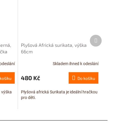
Další
produkt
černá,
Plyšová Africká surikata, výška
očka
66cm
odeslání
Skladem ihned k odeslání
Průměrné
hodnocení
produktu
480 Kč
košíku
Do košíku
je
5,0
, výška
Plyšová africká Surikata je ideální hračkou
z
pro děti.
5
hvězdiček.