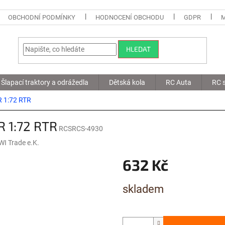
OBCHODNÍ PODMÍNKY
HODNOCENÍ OBCHODU
GDPR
HLEDAT
Šlapací traktory a odrážedla
Dětská kola
RC Auta
RC s
R 1:72 RTR
R 1:72 RTR
RCSRCS-4930
I Trade e.K.
632 Kč
Měrná
skladem
cena: