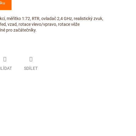
íku
cí, měřítko 1:72, RTR, ovladač 2,4 GHz, realistický zvuk,
před, vzad, rotace vlevo/vpravo, rotace věže
né pro začátečníky.
LÍDAT
SDÍLET