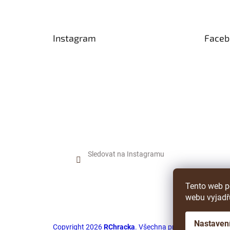
p
a
t
Instagram
Faceb
í
Sledovat na Instagramu
Tento web p
webu vyjadřu
Nastaven
Copyright 2026
RChracka
. Všechna práva vyhrazena.