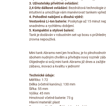
3. Uživatelsky přívětivé ovládání:
2,4 GHz dálkové ovládání:
Bezdrátová technologie za
intuitivní a umožňuje vám manévrovat tankem vpřed, 
4. Pohodlné nabíjení a dlouhá výdrž:
Vestavěná Li-Ion baterie:
Poskytuje až 15 minut nepře
snadnému a rychlému dobíjení.
5. Kompaktní a stylové balení:
Tank je dodáván v robustním set-up boxu s průhledným
zrovna nepoužívá.
Mini tank Abrams není jen hračkou; je to plnohodnotný
sbohem nudným chvílím a přivítejte nový rozměr zábav
Objednejte si svůj mini tank Abrams již dnes a zažij
zábavu, inovaci a kvalitu v jednom!
Technické údaje:
Měřítko: 1:72
Délka (včetně kanónu): 130 mm
Šířka: 55 mm
Výška: 45 mm
Hmotnost včetně baterie: 73 g
Hlavní materiál: plast