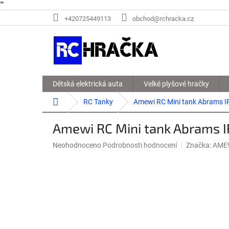
"
"
Přejít
+420725449113
obchod@rchracka.cz
na
obsah
Dětská elektrická auta
Velké plyšové hračky
Domů
RC Tanky
Amewi RC Mini tank Abrams I
Amewi RC Mini tank Abrams I
Průměrné
Neohodnoceno
Podrobnosti hodnocení
Značka:
AMEW
hodnocení
produktu
je
0,0
z
5
hvězdiček.