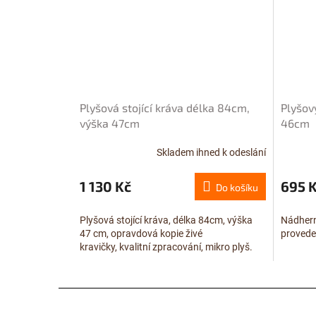
Plyšová stojící kráva délka 84cm,
Plyšov
výška 47cm
46cm
Skladem ihned k odeslání
1 130 Kč
695 
Do košíku
Plyšová stojící kráva, délka 84cm, výška
Nádhern
47 cm, opravdová kopie živé
provede
kravičky, kvalitní zpracování, mikro plyš.
Z
á