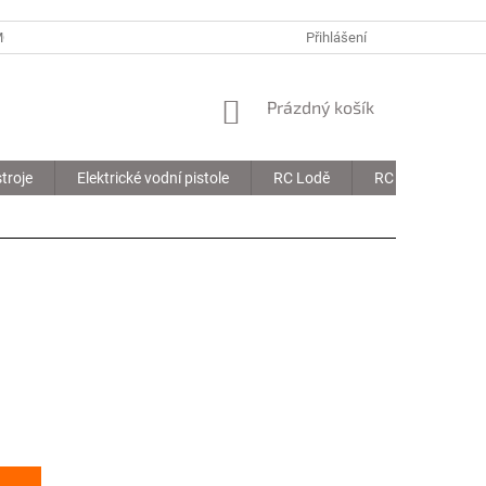
MOJE OBJEDNÁVKA
Přihlášení
NÁKUPNÍ
Prázdný košík
KOŠÍK
troje
Elektrické vodní pistole
RC Lodě
RC Drony