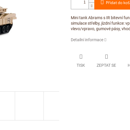
Přidat do koš
Mini tank Abrams s IR bitevní funk
simulace střelby, jízdní funkce: v
vlevo/vpravo, gumové pásy, vhod
Detailní informace
TISK
ZEPTAT SE
H