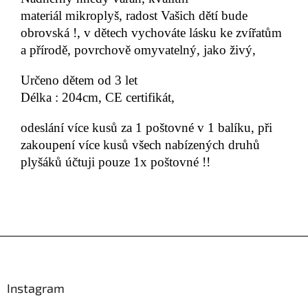
materiál mikroplyš, radost Vašich dětí bude
obrovská !, v dětech vychováte lásku ke zvířatům
a přírodě,
povrchově omyvatelný, jako živý,
Určeno dětem od 3 let
Délka :
204cm,
CE certifikát,
odeslání více kusů za 1 poštovné v 1 balíku, při
zakoupení více kusů všech nabízených druhů
plyšáků účtuji pouze 1x poštovné !!
Z
á
p
a
Instagram
t