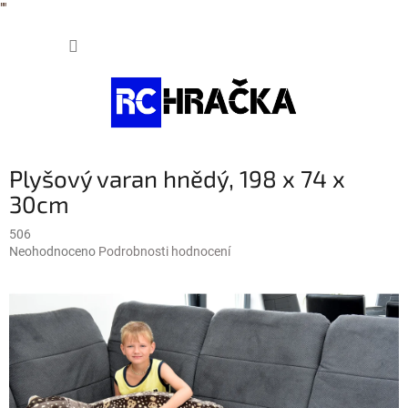
"
"
Přejít
NÁKUP
na
obsah
KOŠÍK
Plyšový varan hnědý, 198 x 74 x
30cm
506
Průměrné
Neohodnoceno
Podrobnosti hodnocení
hodnocení
produktu
je
0,0
z
5
hvězdiček.