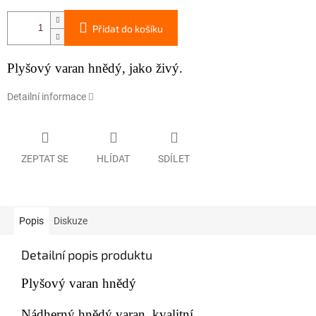
Přidat do košíku
Plyšo
v
ý varan hnědý
, jako živý.
Detailní informace
ZEPTAT SE
HLÍDAT
SDÍLET
Popis
Diskuze
Detailní popis produktu
Plyšo
v
ý varan hnědý
Nádhern
ý hnědý varan
,
kvalitní