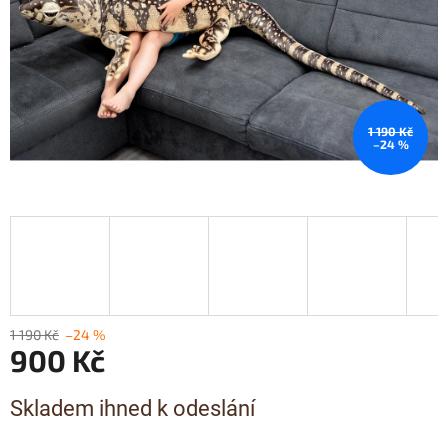
1 190 Kč
–24 %
1 190 Kč
–24 %
900 Kč
Měrná
Skladem ihned k odeslání
cena: