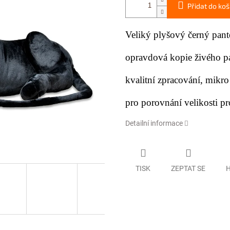
Přidat do koš
Veliký plyšový černý pante
opravdová kopie živého pa
kvalitní zpracování,
mikro
pro porovnání velikosti pr
Detailní informace
TISK
ZEPTAT SE
H