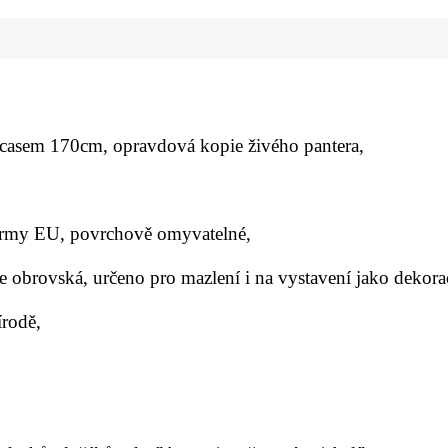
 ocasem
170cm
, opravdová kopie živého pantera,
normy
EU,
povrchově omyvatelné,
de obrovská, určeno pro mazlení i na vystavení jako dekora
írodě,