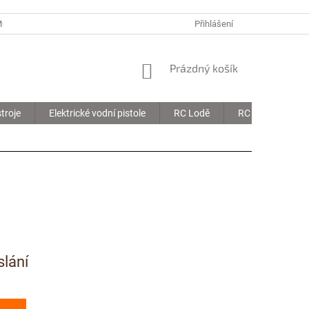
MOJE OBJEDNÁVKA
Přihlášení
NÁKUPNÍ
Prázdný košík
KOŠÍK
troje
Elektrické vodní pistole
RC Lodě
RC Drony
slání