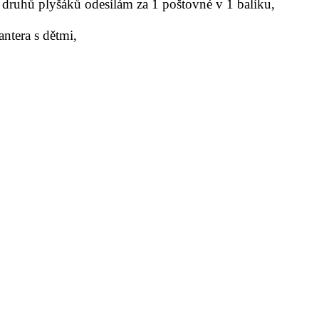
 druhů plyšáků odesílám za 1 poštovné v 1 balíku,
antera s dětmi,