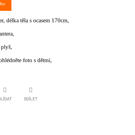
íku
r, délka těla s ocasem
170cm
,
ntera,
 plyš,
ohlédněte foto s dětmi,
LÍDAT
SDÍLET