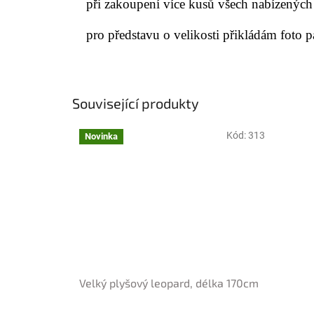
při zakoupení více kusů všech nabízených
pro představu o velikosti přikládám foto p
Související produkty
Kód:
313
Novinka
Velký plyšový leopard, délka 170cm