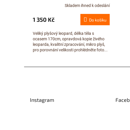
Skladem ihned k odeslání
1 350 Kč
Do košíku
Veliký plyšový leopard, délka těla s
ocasem 170cm, opravdová kopie živého
leoparda, kvalitní zpracování, mikro plyš,
pro porovnání velikosti prohlédněte foto...
Z
á
p
a
t
Instagram
Faceb
í