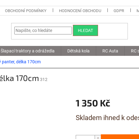
OBCHODNÍ PODMÍNKY
HODNOCENÍ OBCHODU
GDPR
HLEDAT
Šlapací traktory a odrážedla
Dětská kola
RC Auta
RC s
ý panter, délka 170cm
délka 170cm
312
1 350 Kč
Měrná
Skladem ihned k ode
cena: