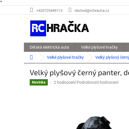
"
"
Přejít
+420725449113
obchod@rchracka.cz
na
obsah
Dětská elektrická auta
Velké plyšové hračky
Domů
Velké plyšové hračky
Velký plyšový čern
Velký plyšový černý panter, 
Průměrné
2 hodnocení
Podrobnosti hodnocení
Novinka
hodnocení
produktu
je
5,0
z
5
hvězdiček.