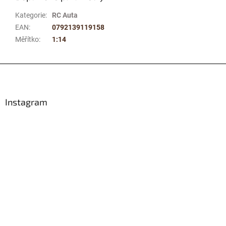
Kategorie
:
RC Auta
EAN
:
0792139119158
Měřítko
:
1:14
Z
á
p
a
Instagram
t
í