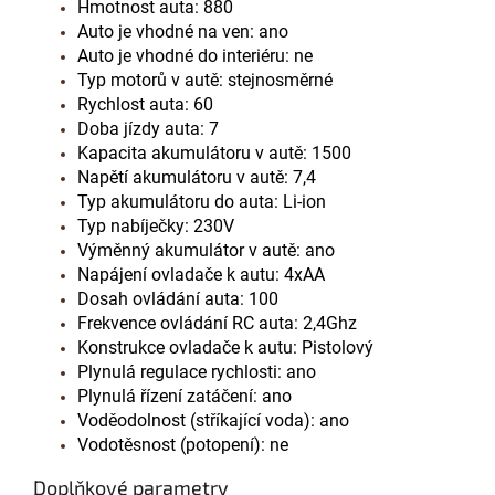
Hmotnost auta: 880
Auto je vhodné na ven: ano
Auto je vhodné do interiéru: ne
Typ motorů v autě: stejnosměrné
Rychlost auta: 60
Doba jízdy auta: 7
Kapacita akumulátoru v autě: 1500
Napětí akumulátoru v autě: 7,4
Typ akumulátoru do auta: Li-ion
Typ nabíječky: 230V
Výměnný akumulátor v autě: ano
Napájení ovladače k autu: 4xAA
Dosah ovládání auta: 100
Frekvence ovládání RC auta: 2,4Ghz
Konstrukce ovladače k autu: Pistolový
Plynulá regulace rychlosti: ano
Plynulá řízení zatáčení: ano
Voděodolnost (stříkající voda): ano
Vodotěsnost (potopení): ne
Doplňkové parametry