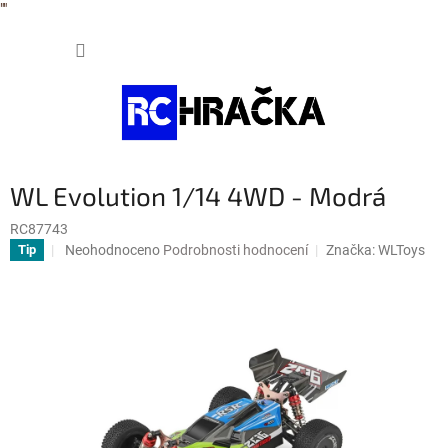
"
"
Přejít
NÁKUP
na
obsah
KOŠÍK
WL Evolution 1/14 4WD - Modrá
RC87743
Průměrné
Neohodnoceno
Podrobnosti hodnocení
Značka:
WLToys
Tip
hodnocení
produktu
je
0,0
z
5
hvězdiček.