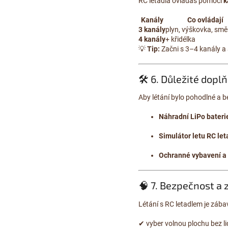
RC letadla ovládáš pomocí
k
Kanály
Co ovládají
3 kanály
plyn, výškovka, sm
4 kanály
+ křidélka
💡
Tip:
Začni s 3–4 kanály a 
🛠️ 6. Důležité dopl
Aby létání bylo pohodlné a b
Náhradní LiPo bateri
Simulátor letu RC let
Ochranné vybavení a
🧠 7. Bezpečnost a 
Létání s RC letadlem je zába
✔ vyber volnou plochu bez lid