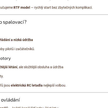
oručujeme
RTF model
— rychlý start bez zbytečných komplikací.
bo spalovací?
ládání a nízká údržba
bby pilotů i začátečníků.
motory
čtější létání
, ale složitější obsluha a údržba
ty.
řů jsou
elektrická RC letadla
nejlepší volbou.
a ovládání