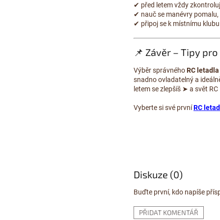
✔ před letem vždy zkontroluj
✔ nauč se manévry pomalu, n
✔ připoj se k místnímu klubu
📌 Závěr – Tipy pro
Výběr správného
RC letadla
snadno ovladatelný a ideál
letem se zlepšíš ➤ a svět RC 
Vyberte si své první
RC letad
Diskuze (0)
Buďte první, kdo napíše přís
PŘIDAT KOMENTÁŘ