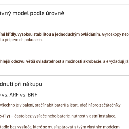
právný model podle úrovně
ími křídly, vysokou stabilitou a jednoduchým ovládáním
. Gyroskopy neb
u při prvních pokusech.
chlejší odezvu, větší ovladatelnost a možnosti akrobacie
, ale vyžadují ji
odnutí při nákupu
 vs. ARF vs. BNF
všechno je v balení, stačí nabít baterii a létat. Ideální pro začátečníky.
o-Fly)
– často bez vysílače nebo baterie, nutnost vlastní instalace.
etadlo bez vysílače, které se musí spárovat s tvým vlastním modelem.