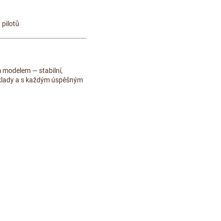
 pilotů
m modelem — stabilní,
áklady a s každým úspěšným