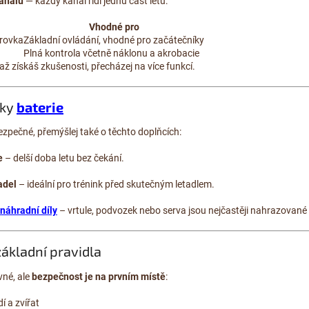
análů
— každý kanál řídí jednu část letu:
Vhodné pro
ěrovka
Základní ovládání, vhodné pro začátečníky
Plná kontrola včetně náklonu a akrobacie
až získáš zkušenosti, přecházej na více funkcí.
ňky
baterie
ezpečné, přemýšlej také o těchto doplňcích:
e
– delší doba letu bez čekání.
adel
– ideální pro trénink před skutečným letadlem.
náhradní díly
– vrtule, podvozek nebo serva jsou nejčastěji nahrazované 
základní pravidla
vné, ale
bezpečnost je na prvním místě
:
í a zvířat