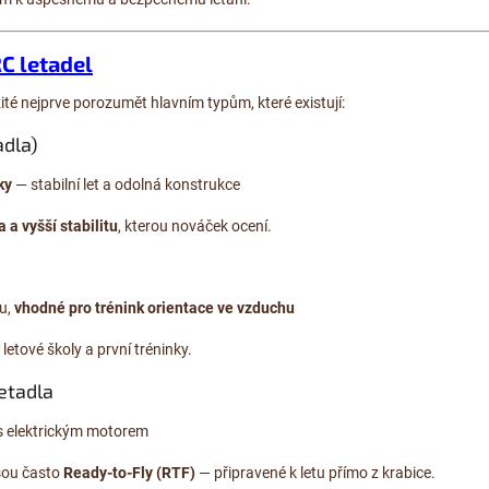
C letadel
žité nejprve porozumět hlavním typům, které existují:
adla)
ky
— stabilní let a odolná konstrukce
a a vyšší stabilitu
, kterou nováček ocení.
ru,
vhodné pro trénink orientace ve vzduchu
letové školy a první tréninky.
letadla
 elektrickým motorem
sou často
Ready-to-Fly (RTF)
— připravené k letu přímo z krabice.