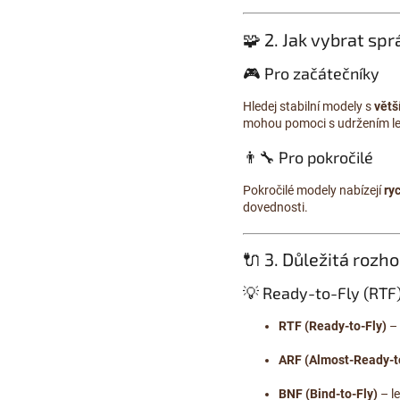
🧩 2. Jak vybrat s
🎮 Pro začátečníky
Hledej stabilní modely s
větš
mohou pomoci s udržením let
👨‍🔧 Pro pokročilé
Pokročilé modely nabízejí
ry
dovednosti.
🔌 3. Důležitá rozh
💡 Ready-to-Fly (RTF)
RTF (Ready-to-Fly)
– 
ARF (Almost-Ready-t
BNF (Bind-to-Fly)
– l