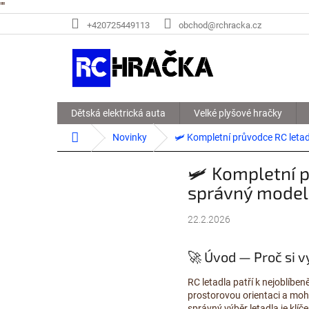
"
"
Přejít
+420725449113
obchod@rchracka.cz
na
obsah
Dětská elektrická auta
Velké plyšové hračky
Domů
Novinky
🛩️ Kompletní průvodce RC letad
🛩️ Kompletní p
správný model
22.2.2026
🚀 Úvod — Proč si v
RC letadla patří k nejoblíben
prostorovou orientaci a moho
správný výběr letadla je kl