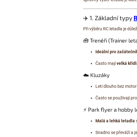
✈️ 1. Základní typy
R
Při výběru RC letadla je důle
🧰 Trenéři (Trainer let
Ideální pro začáteční
Často mají
velká křídl
☁️ Kluzáky
Letí dlouho bez moto
Často se používají pro 
⚡ Park flyer a hobby 
Malá a lehká letadla
s
Snadno se převáží a j