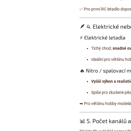
✅ Pro první RC letadlo dop
🪶 4. Elektrické ne
⚡ Elektrické letadla
Tichý chod,
snadné ov
Ideální pro většinu ho
🔥 Nitro / spalovací 
Vyšší výkon a realisti
Spíše pro zkušené pilo
➡ Pro většinu hobby modelá
📊 5. Počet kanálů 