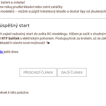
 baterii a ovladač
e riskuj prudké klesání nebo ostré zatáčky
 modelářů – můžeš si půjčit tréninkový letadlo a dostat tipy od zkušených
 úspěšný start
ti zajistí radostný start do světa RC modelingu. Klíčem je začít s vhodný
ně
RTF balíček
s elektrickým pohonem. Postupuj krok za krokem, uč se z
letadel ti otevře nové možnosti! 🌤️
lo
ještě dnes.
PŘEDCHOZÍ ČLÁNEK
DALŠÍ ČLÁNEK
pěvek k této položce.