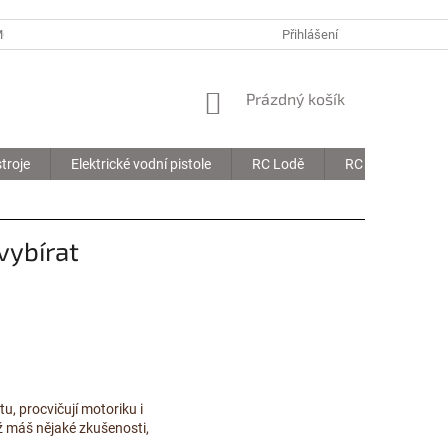
MOJE OBJEDNÁVKA
Přihlášení
NÁKUPNÍ
Prázdný košík
KOŠÍK
troje
Elektrické vodní pistole
RC Lodě
RC Drony
vybírat
u, procvičují motoriku i
ž máš nějaké zkušenosti,