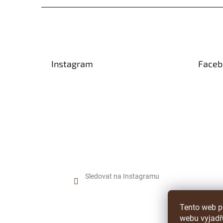
Z
á
p
a
t
Instagram
Faceb
í
Sledovat na Instagramu
Tento web p
webu vyjadřu