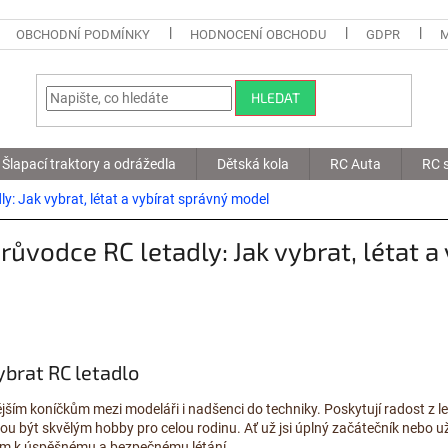
OBCHODNÍ PODMÍNKY
HODNOCENÍ OBCHODU
GDPR
HLEDAT
Šlapací traktory a odrážedla
Dětská kola
RC Auta
RC s
ly: Jak vybrat, létat a vybírat správný model
růvodce RC letadly: Jak vybrat, létat a 
ybrat RC letadlo
ějším koníčkům mezi modeláři i nadšenci do techniky. Poskytují radost z let
u být skvělým hobby pro celou rodinu. Ať už jsi úplný začátečník nebo u
íčem k úspěšnému a bezpečnému létání.