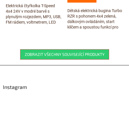
z
5
Elektrická čtyřkolka T-Speed
Dětská elektrická bugina Turbo
hvězdiček.
4x4 24V v modré barvě s
RZR s pohonem 4x4 zelená,
plynulým rozjezdem, MP3, USB,
dálkovým ovládáním, start
FM rádiem, voltmetrem, LED
klíčem a spoustou funkcí pro
osvětlením, odpružením obou
malé dobrodruhy! Kvalitní
náprav, EVA koly, čalouněnou
materiály, odpružení a LED
sedačkou,...
osvětlení...
ZOBRAZIT VŠECHNY SOUVISEJÍCÍ PRODUKTY
Z
á
p
a
Instagram
t
í