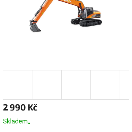
2 990 Kč
Měrná
Skladem,,
cena: