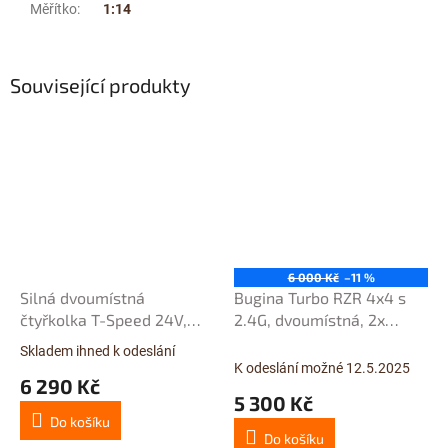
Měřítko
:
1:14
Související produkty
6 000 Kč
–11 %
Silná dvoumístná
Bugina Turbo RZR 4x4 s
čtyřkolka T-Speed 24V,
2.4G, dvoumístná, 2x
4x120W = 480W, zelená
baterie, 4x motory 35W,
Skladem ihned k odeslání
Průměrné
zelená
K odeslání možné 12.5.2025
hodnocení
6 290 Kč
produktu
5 300 Kč
je
Do košíku
3,9
Do košíku