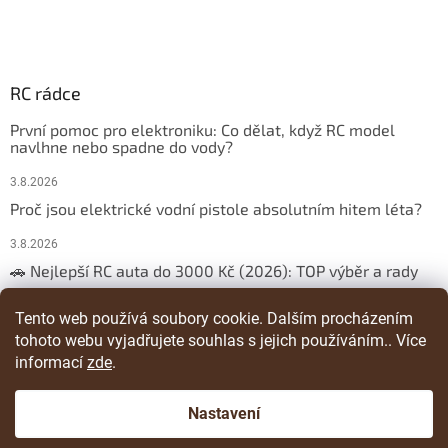
RC rádce
První pomoc pro elektroniku: Co dělat, když RC model
navlhne nebo spadne do vody?
3.8.2026
Proč jsou elektrické vodní pistole absolutním hitem léta?
3.8.2026
🚗 Nejlepší RC auta do 3000 Kč (2026): TOP výběr a rady
29.3.2026
Tento web používá soubory cookie. Dalším procházením
tohoto webu vyjadřujete souhlas s jejich používáním.. Více
ARCHIV
informací
zde
.
Nastavení
Vytvořil Shoptet