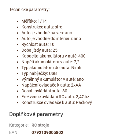
Technické parametry:
Měřítko: 1/14
Konstrukce auta: stroj
Auto je vhodné na ven: ano
Auto je vhodné do interiéru: ano
Rychlost auta: 10
Doba jízdy auta: 25
Kapacita akumulátoru v autě: 400
Napětí akumulátoru v autě: 7,2
Typ akumulátoru do auta: Nimh
Typ nabíječky: USB
Výměnný akumulátor v autě: ano
Napájení ovladače k autu: 2xAA
Dosah ovládání auta: 30
Frekvence ovládání RC auta: 2,4Ghz
Konstrukce ovladače k autu: Páčkový
Doplňkové parametry
Kategorie
:
RC stroje
EAN
:
0792139005802