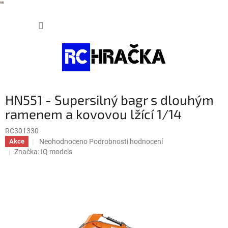
"
"
Přejít
NÁKUP
na
obsah
KOŠÍK
HN551 - Supersilný bagr s dlouhým
ramenem a kovovou lžící 1/14
RC301330
Průměrné
Neohodnoceno
Podrobnosti hodnocení
Akce
hodnocení
Značka:
IQ models
produktu
je
0,0
z
5
hvězdiček.