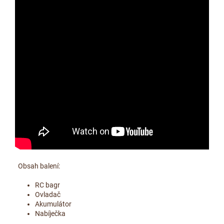
Obsah balení:
RC bagr
Ovladač
Akumulátor
Nabíječka