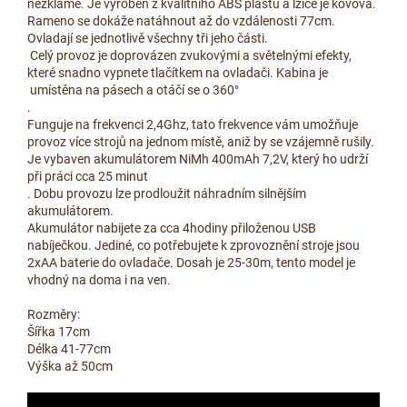
nezklame. Je vyroben z kvalitního ABS plastu a lžíce je kovová.
Rameno se dokáže natáhnout až do vzdálenosti 77cm.
Ovladají se jednotlivě všechny tři jeho části.
Celý provoz je doprovázen zvukovými a světelnými efekty,
které snadno vypnete tlačítkem na ovladači. Kabina je
umístěna na pásech a otáčí se o 360°
.
Funguje na frekvenci 2,4Ghz, tato frekvence vám umožňuje
provoz více strojů na jednom místě, aniž by se vzájemně rušily.
Je vybaven akumulátorem NiMh 400mAh 7,2V, který ho udrží
při práci cca 25 minut
. Dobu provozu lze prodloužit náhradním silnějším
akumulátorem.
Akumulátor nabijete za cca 4hodiny přiloženou USB
nabíječkou. Jediné, co potřebujete k zprovoznění stroje jsou
2xAA baterie do ovladače. Dosah je 25-30m, tento model je
vhodný na doma i na ven.
Rozměry:
Šířka 17cm
Délka 41-77cm
Výška až 50cm