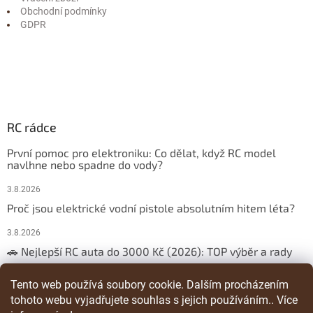
Obchodní podmínky
GDPR
RC rádce
První pomoc pro elektroniku: Co dělat, když RC model
navlhne nebo spadne do vody?
3.8.2026
Proč jsou elektrické vodní pistole absolutním hitem léta?
3.8.2026
🚗 Nejlepší RC auta do 3000 Kč (2026): TOP výběr a rady
29.3.2026
Tento web používá soubory cookie. Dalším procházením
tohoto webu vyjadřujete souhlas s jejich používáním.. Více
ARCHIV