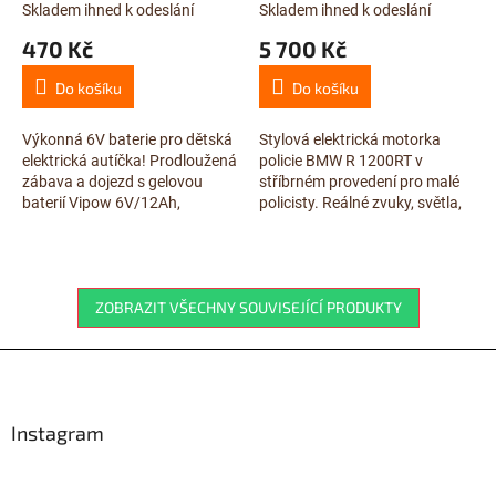
Skladem ihned k odeslání
Skladem ihned k odeslání
470 Kč
5 700 Kč
Do košíku
Do košíku
Výkonná 6V baterie pro dětská
Stylová elektrická motorka
elektrická autíčka! Prodloužená
policie BMW R 1200RT v
zábava a dojezd s gelovou
stříbrném provedení pro malé
baterií Vipow 6V/12Ah,
policisty. Reálné zvuky, světla,
dostupná na RChracka.cz!
majáky a otvíratelné kufříky pro
maximální zábavu!
ZOBRAZIT VŠECHNY SOUVISEJÍCÍ PRODUKTY
Z
á
p
a
Instagram
t
í