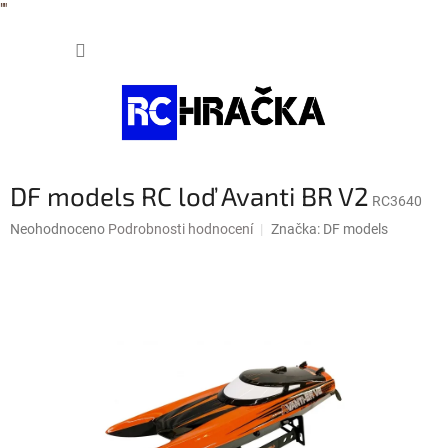
"
"
Přejít
NÁKUP
na
obsah
KOŠÍK
DF models RC loď Avanti BR V2
RC3640
Průměrné
Neohodnoceno
Podrobnosti hodnocení
Značka:
DF models
hodnocení
produktu
je
0,0
z
5
hvězdiček.