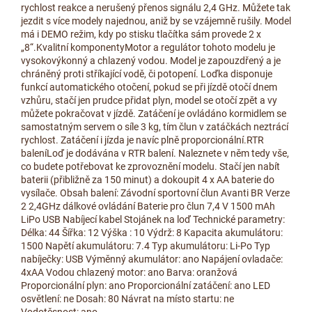
rychlost reakce a nerušený přenos signálu 2,4 GHz. Můžete tak
jezdit s více modely najednou, aniž by se vzájemně rušily. Model
má i DEMO režim, kdy po stisku tlačítka sám provede 2 x
„8“.Kvalitní komponentyMotor a regulátor tohoto modelu je
vysokovýkonný a chlazený vodou. Model je zapouzdřený a je
chráněný proti stříkající vodě, či potopení. Loďka disponuje
funkcí automatického otočení, pokud se při jízdě otočí dnem
vzhůru, stačí jen prudce přidat plyn, model se otočí zpět a vy
můžete pokračovat v jízdě. Zatáčení je ovládáno kormidlem se
samostatným servem o síle 3 kg, tím člun v zatáčkách neztrácí
rychlost. Zatáčení i jízda je navíc plně proporcionální.RTR
baleníLoď je dodávána v RTR balení. Naleznete v něm tedy vše,
co budete potřebovat ke zprovoznění modelu. Stačí jen nabít
baterii (přibližně za 150 minut) a dokoupit 4 x AA baterie do
vysílače. Obsah balení: Závodní sportovní člun Avanti BR Verze
2 2,4GHz dálkové ovládání Baterie pro člun 7,4 V 1500 mAh
LiPo USB Nabíjecí kabel Stojánek na loď Technické parametry:
Délka: 44 Šířka: 12 Výška : 10 Výdrž: 8 Kapacita akumulátoru:
1500 Napětí akumulátoru: 7.4 Typ akumulátoru: Li-Po Typ
nabíječky: USB Výměnný akumulátor: ano Napájení ovladače:
4xAA Vodou chlazený motor: ano Barva: oranžová
Proporcionální plyn: ano Proporcionální zatáčení: ano LED
osvětlení: ne Dosah: 80 Návrat na místo startu: ne
Vodotěsnost: ano