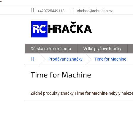
"
"
Přejít
+420725449113
obchod@rchracka.cz
na
obsah
Dětská elektrická auta
Velké plyšové hračky
Domů
Prodávané značky
Time for Machine
Time for Machine
Žádné produkty značky
Time for Machine
nebyly naleze
Z
á
p
a
t