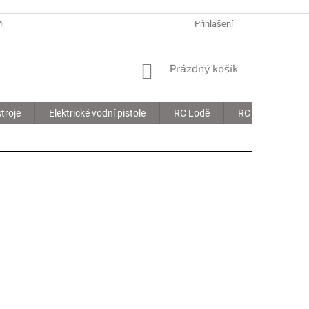
MOJE OBJEDNÁVKA
Přihlášení
NÁKUPNÍ
Prázdný košík
KOŠÍK
troje
Elektrické vodní pistole
RC Lodě
RC Drony