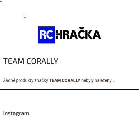
"
"
Přejít
NÁKUP
na
obsah
KOŠÍK
TEAM CORALLY
Žádné produkty značky
TEAM CORALLY
nebyly nalezeny...
Z
á
p
a
Instagram
t
í