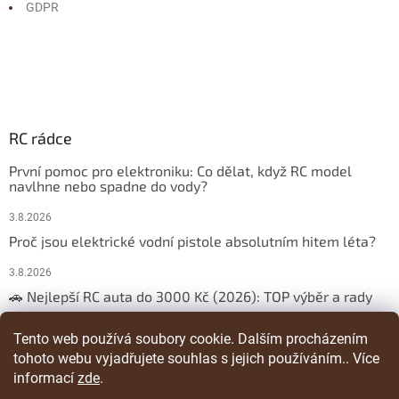
GDPR
RC rádce
První pomoc pro elektroniku: Co dělat, když RC model
navlhne nebo spadne do vody?
3.8.2026
Proč jsou elektrické vodní pistole absolutním hitem léta?
3.8.2026
🚗 Nejlepší RC auta do 3000 Kč (2026): TOP výběr a rady
29.3.2026
Tento web používá soubory cookie. Dalším procházením
tohoto webu vyjadřujete souhlas s jejich používáním.. Více
ARCHIV
informací
zde
.