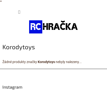
"
"
Přejít
NÁKUP
na
obsah
KOŠÍK
Korodytoys
Žádné produkty značky
Korodytoys
nebyly nalezeny...
Z
á
p
a
Instagram
t
í