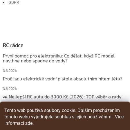
GDPR
RC rádce
První pomoc pro elektroniku: Co dělat, když RC model
navlhne nebo spadne do vody?
3.8.2026
Proč jsou elektrické vodní pistole absolutním hitem léta?
3.8.2026
🚗 Nejlepší RC auta do 3000 Kč (2026): TOP výběr a rady
29.3.2026
Tento web používá soubory cookie. Dalším procházením
tohoto webu vyjadřujete souhlas s jejich používáním.. Více
ARCHIV
informací
zde
.