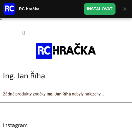
×
RC hračka
INSTALOVAT
"
"
Přejít na obsah
NÁKUP
Ing. Jan Říha
Žádné produkty značky
Ing. Jan Říha
nebyly nalezeny...
Zápatí
Instagram