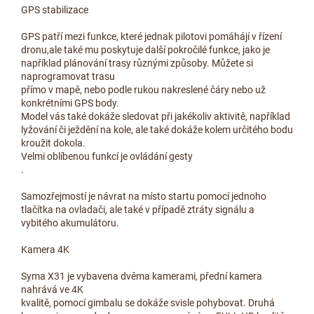
GPS stabilizace
GPS patří mezi funkce, které jednak pilotovi pomáhájí v řízení
dronu,ale také mu poskytuje další pokročilé funkce, jako je
například plánování trasy různými způsoby. Můžete si
naprogramovat trasu
přímo v mapě, nebo podle rukou nakreslené čáry nebo už
konkrétními GPS body.
Model vás také dokáže sledovat při jakékoliv aktivitě, například
lyžování či ježdění na kole, ale také dokáže kolem určitého bodu
kroužit dokola.
Velmi oblíbenou funkcí je ovládání gesty
.
Samozřejmostí je návrat na místo startu pomocí jednoho
tlačítka na ovladači, ale také v případě ztráty signálu a
vybitého akumulátoru.
Kamera 4K
Syma X31 je vybavena dvěma kamerami, přední kamera
nahrává ve 4K
kvalitě, pomocí gimbalu se dokáže svisle pohybovat. Druhá