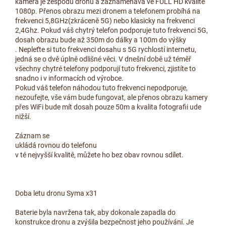
kamera je zespodu dronu a zaznamenává ve FULL HD kvalitě
1080p. Přenos obrazu mezi dronem a telefonem probíhá na
frekvenci 5,8GHz(zkráceně 5G) nebo klasicky na frekvenci
2,4Ghz. Pokud váš chytrý telefon podporuje tuto frekvenci 5G,
dosah obrazu bude až 350m do dálky a 100m do výšky
. Nepleťte si tuto frekvenci dosahu s 5G rychlostí internetu,
jedná se o dvě úplně odlišné věci. V dnešní době už téměř
všechny chytré telefony podporují tuto frekvenci, zjistíte to
snadno i v informacích od výrobce.
Pokud váš telefon náhodou tuto frekvenci nepodporuje,
nezoufejte, vše vám bude fungovat, ale přenos obrazu kamery
přes WiFi bude mít dosah pouze 50m a kvalita fotografii ude
nižší.
Záznam se
ukládá rovnou do telefonu
v té nejvyšší kvalitě, můžete ho bez obav rovnou sdílet.
Doba letu dronu Syma x31
Baterie byla navržena tak, aby dokonale zapadla do
konstrukce dronu a zvýšila bezpečnost jeho používání. Je