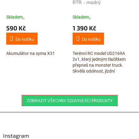
RTR - modrý
Skladem,,
Skladem,,
590 Kč
1 390 Kč
Do košíku
Do košíku
Akumulátor na syma X31
Terénní RC model UD2169A
2v1, který jediným tlačítkem
přepneš na monster truck.
Skvělá odolnost, jízdní
vlastnosti a doba jízdy až 20
minut.
ZOBRAZIT VŠECHNY SOUVISEJÍCÍ PRODUKTY
Z
á
p
a
Instagram