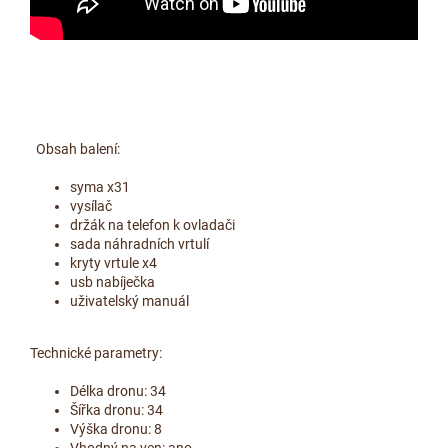
Obsah balení:
syma x31
vysílač
držák na telefon k ovladači
sada náhradních vrtulí
kryty vrtule x4
usb nabíječka
uživatelský manuál
Technické parametry:
Délka dronu: 34
Šířka dronu: 34
Výška dronu: 8
Vhodný na ven: ano