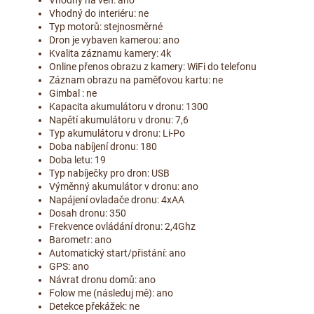
Vhodný do interiéru: ne
Typ motorů: stejnosměrné
Dron je vybaven kamerou: ano
Kvalita záznamu kamery: 4k
Online přenos obrazu z kamery: WiFi do telefonu
Záznam obrazu na paměťovou kartu: ne
Gimbal : ne
Kapacita akumulátoru v dronu: 1300
Napětí akumulátoru v dronu: 7,6
Typ akumulátoru v dronu: Li-Po
Doba nabíjení dronu: 180
Doba letu: 19
Typ nabíječky pro dron: USB
Výměnný akumulátor v dronu: ano
Napájení ovladače dronu: 4xAA
Dosah dronu: 350
Frekvence ovládání dronu: 2,4Ghz
Barometr: ano
Automatický start/přistání: ano
GPS: ano
Návrat dronu domů: ano
Folow me (následuj mě): ano
Detekce překážek: ne