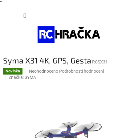
"
"
Přejít
NÁKUP
na
obsah
KOŠÍK
Syma X31 4K, GPS, Gesta
RCSX31
Průměrné
Neohodnoceno
Podrobnosti hodnocení
Novinka
hodnocení
Značka:
SYMA
produktu
je
0,0
z
5
hvězdiček.