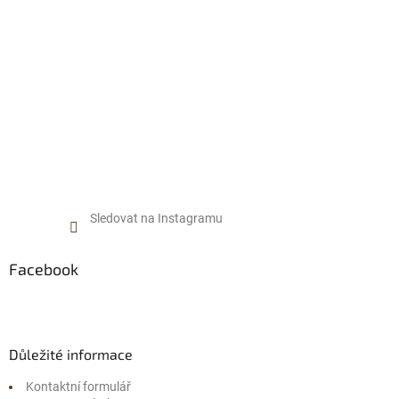
t
í
Sledovat na Instagramu
Facebook
Důležité informace
Kontaktní formulář