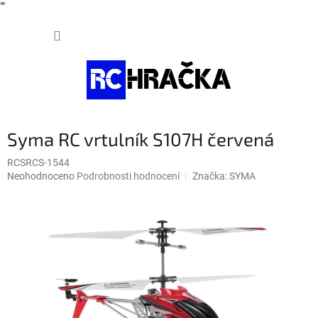
"
"
Přejít
NÁKUP
na
obsah
KOŠÍK
Syma RC vrtulník S107H červená
RCSRCS-1544
Průměrné
Neohodnoceno
Podrobnosti hodnocení
Značka:
SYMA
hodnocení
produktu
je
0,0
z
5
hvězdiček.