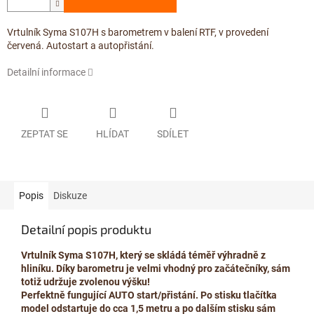
Vrtulník Syma S107H s barometrem v balení RTF, v provedení
červená. Autostart a autopřistání.
Detailní informace
ZEPTAT SE
HLÍDAT
SDÍLET
Popis
Diskuze
Detailní popis produktu
Vrtulník Syma S107H, který se skládá téměř výhradně z
hliníku. Díky barometru je velmi vhodný pro začátečníky, sám
totiž udržuje zvolenou výšku!
Perfektně fungující AUTO start/přistání. Po stisku tlačítka
model odstartuje do cca 1,5 metru a po dalším stisku sám