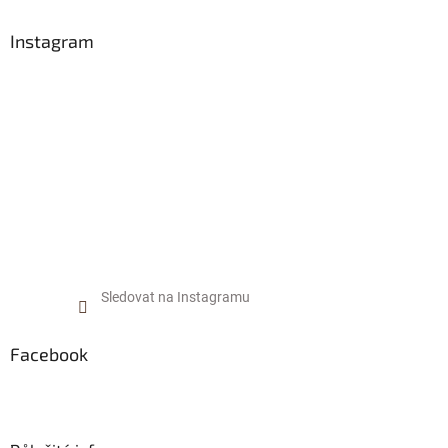
p
a
Instagram
t
í
Sledovat na Instagramu
Facebook