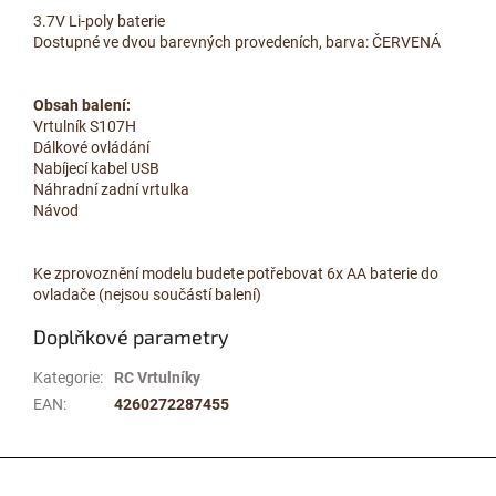
3.7V Li-poly baterie
Dostupné ve dvou barevných provedeních, barva: ČERVENÁ
Obsah balení:
Vrtulník S107H
Dálkové ovládání
Nabíjecí kabel USB
Náhradní zadní vrtulka
Návod
Ke zprovoznění modelu budete potřebovat 6x AA baterie do
ovladače (nejsou součástí balení)
Doplňkové parametry
Kategorie
:
RC Vrtulníky
EAN
:
4260272287455
Z
á