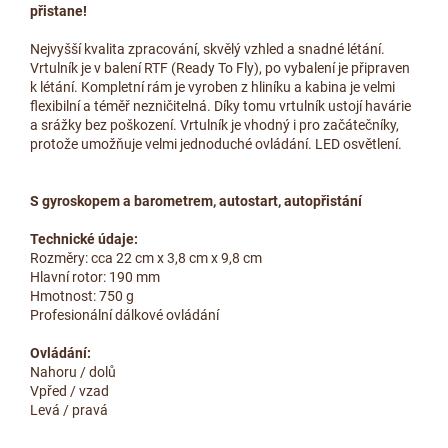
přistane!
Nejvyšší kvalita zpracování, skvělý vzhled a snadné létání.
Vrtulník je v balení RTF (Ready To Fly), po vybalení je připraven
k létání. Kompletní rám je vyroben z hliníku a kabina je velmi
flexibilní a téměř nezničitelná. Díky tomu vrtulník ustojí havárie
a srážky bez poškození. Vrtulník je vhodný i pro začátečníky,
protože umožňuje velmi jednoduché ovládání. LED osvětlení.
S gyroskopem a barometrem, autostart, autopřistání
Technické údaje:
Rozměry: cca 22 cm x 3,8 cm x 9,8 cm
Hlavní rotor: 190 mm
Hmotnost: 750 g
Profesionální dálkové ovládání
Ovládání:
Nahoru / dolů
Vpřed / vzad
Levá / pravá