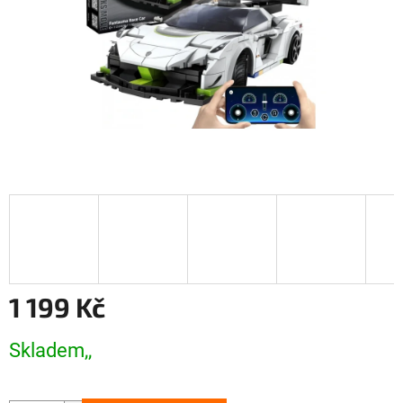
1 199 Kč
Měrná
Skladem,,
cena: