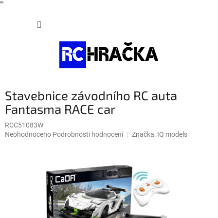
"
"
Přejít
NÁKUP
na
obsah
KOŠÍK
Stavebnice závodního RC auta
Fantasma RACE car
RCC51083W
Průměrné
Neohodnoceno
Podrobnosti hodnocení
Značka:
IQ models
hodnocení
produktu
je
0,0
z
5
hvězdiček.