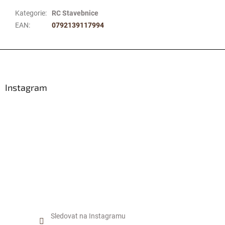
Kategorie
:
RC Stavebnice
EAN
:
0792139117994
Z
á
p
a
Instagram
t
í
Sledovat na Instagramu