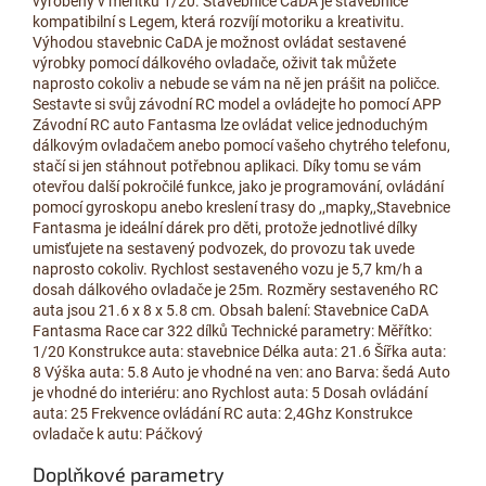
vyrobený v měřítku 1/20. Stavebnice CaDA je stavebnice
kompatibilní s Legem, která rozvíjí motoriku a kreativitu.
Výhodou stavebnic CaDA je možnost ovládat sestavené
výrobky pomocí dálkového ovladače, oživit tak můžete
naprosto cokoliv a nebude se vám na ně jen prášit na poličce.
Sestavte si svůj závodní RC model a ovládejte ho pomocí APP
Závodní RC auto Fantasma lze ovládat velice jednoduchým
dálkovým ovladačem anebo pomocí vašeho chytrého telefonu,
stačí si jen stáhnout potřebnou aplikaci. Díky tomu se vám
otevřou další pokročilé funkce, jako je programování, ovládání
pomocí gyroskopu anebo kreslení trasy do ,,mapky,,Stavebnice
Fantasma je ideální dárek pro děti, protože jednotlivé dílky
umisťujete na sestavený podvozek, do provozu tak uvede
naprosto cokoliv. Rychlost sestaveného vozu je 5,7 km/h a
dosah dálkového ovladače je 25m. Rozměry sestaveného RC
auta jsou 21.6 x 8 x 5.8 cm. Obsah balení: Stavebnice CaDA
Fantasma Race car 322 dílků Technické parametry: Měřítko:
1/20 Konstrukce auta: stavebnice Délka auta: 21.6 Šířka auta:
8 Výška auta: 5.8 Auto je vhodné na ven: ano Barva: šedá Auto
je vhodné do interiéru: ano Rychlost auta: 5 Dosah ovládání
auta: 25 Frekvence ovládání RC auta: 2,4Ghz Konstrukce
ovladače k autu: Páčkový
Doplňkové parametry