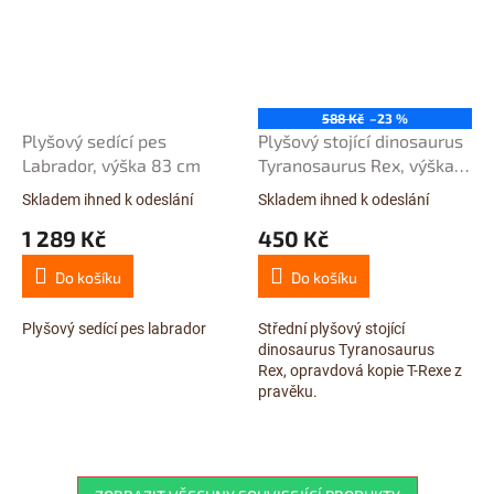
588 Kč
–23 %
Plyšový sedící pes
Plyšový stojící dinosaurus
Labrador, výška 83 cm
Tyranosaurus Rex, výška
48 cm, délka 70 cm,
Skladem ihned k odeslání
Skladem ihned k odeslání
Průměrné
Průměrné
střední
hodnocení
hodnocení
1 289 Kč
450 Kč
produktu
produktu
je
je
Do košíku
Do košíku
5,0
5,0
z
z
5
5
Plyšový sedící pes labrador
Střední plyšový stojící
hvězdiček.
hvězdiček.
dinosaurus Tyranosaurus
Rex, opravdová kopie T-Rexe z
pravěku.