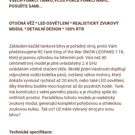
VŠECH FUNKCÍ TANKU, PLUS PORCE FUNKCÍ NAVÍC.
POSUĎTE SAMI...
OTOČNÁ VĚŽ * LED OSVĚTLENÍ * REALISTICKÝ ZVUKOVÝ
MODUL * DETAILNÍ DESIGN * 100% RTR
Základem každé tankové bitvy je pořádný stroj, proto Vám
představujeme RC tank King of the War SNOW LEOPARD 1:18,
který je jasnou výhodou na bitevním poli. Více než 40
centimetrový model je plně ovladatelný 2.4 GHz
ovládáním včetně otáčení věže. Skvělé jízdní vlastnosti doplňují
odpružená vodící kolečka pásů, zvýšený výkon motoru, který
dokáže vyvinout rychlost až 20 km/h, nebo také LED osvětlení,
díky kterému budete moci bojovat až do pozdních hodin. Tank
má konstrukci z velmi pevného plastu a je vhodný spíše do
vnitřních prostor. Parádičkou tohoto modelu je realistický
zvukový modul, generující kompletní pohybovou a střeleckou
zvukovou kulisu. Tak co? Už máte vybraný stroj pro svou
bitvu?
Technické specifikace: