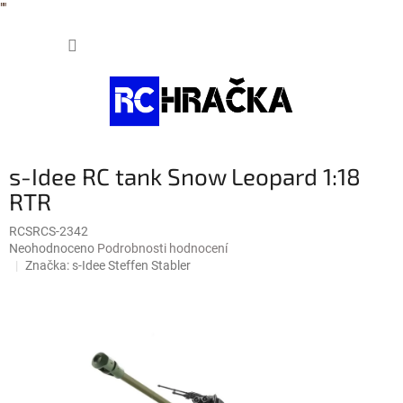
"
"
Přejít
NÁKUP
na
obsah
KOŠÍK
s-Idee RC tank Snow Leopard 1:18
RTR
RCSRCS-2342
Průměrné
Neohodnoceno
Podrobnosti hodnocení
hodnocení
Značka:
s-Idee Steffen Stabler
produktu
je
0,0
z
5
hvězdiček.