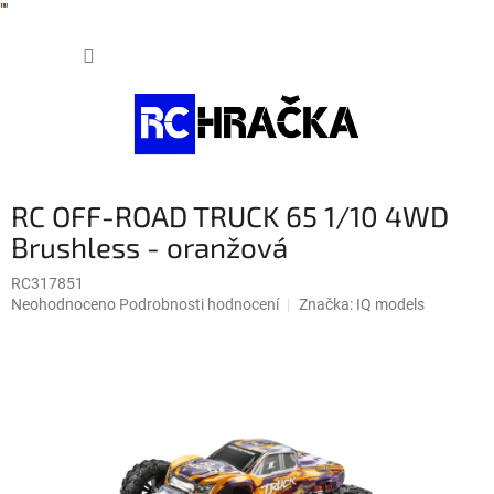
"
"
Přejít
NÁKUP
na
obsah
KOŠÍK
RC OFF-ROAD TRUCK 65 1/10 4WD
Brushless - oranžová
RC317851
Průměrné
Neohodnoceno
Podrobnosti hodnocení
Značka:
IQ models
hodnocení
produktu
je
0,0
z
5
hvězdiček.