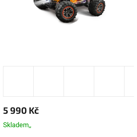
5 990 Kč
Měrná
Skladem,,
cena: