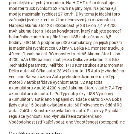
pomalejším a rychlým modem. Na HIGHT režim dosahuje
monster truck rychlosti 52 km/h na plný plyn. Na pomalejší
mod je maximální rychlost 27 km/h. Díky tomu je ideální i pro
začínající jezdce, kteří touží po neomezených možnostech.
Nabíjecí akumulátor 2S i 3SSoučástí je 2S Li-ion 7,4 V 4200
mAh akumulátor s T-dean konektorem, který nabijete pomocí
balančního konektoru přiloženou USB nabíječkou za 6,5
hodiny. ESC 60 A podporuje i 3S akumulátory, při jejich použití
je maximální rychlost cca 80 km/h. Délka RC monster trucku je
40 cm. Obsah balení: RC monster truck 65 Akumulátor Li-ion
4200 mAh USB balanční nabíječka Dálkové ovládání 2,4 Ghz
Technické parametry: Měřítko: 1/10 Konstrukce auta: monster
Délka auta: 40 Šířka auta: 28 Výška auta: 15 Auto je vhodné na
ven: ano Barva: růžová Auto je vhodné do interiéru: ne Typ
motorů v autě: střídavé Rychlost auta: 52 Kapacita
akumulátoru v autě: 4200 Napětí akumulátoru v autě: 7.4 Typ
akumulátoru do auta: Li-Po Typ nabíječky: USB Výměnný
akumulátor v autě: ano Napájení ovladače k autu: 3xAA Doba
jízdy auta: 15 Dosah ovládání auta: 60 Frekvence ovládání RC
auta: 2,4Ghz Konstrukce ovladače k autu: Pistolový Plynulá
regulace rychlosti: ano Plynulá řízení zatáčení: ano
Voděodolnost (stříkající voda): ano Vodotěsnost (potopení): ne
Doplňkové parametry