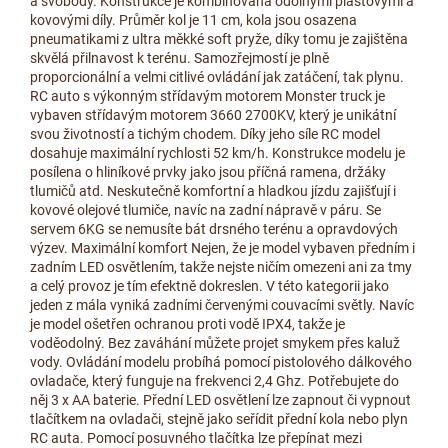
a svobody. Konstrukce je kombinovaná odolnými plastovými a
kovovými díly. Průměr kol je 11 cm, kola jsou osazena
pneumatikami z ultra měkké soft pryže, díky tomu je zajištěna
skvělá přilnavost k terénu. Samozřejmostí je plně
proporcionální a velmi citlivé ovládání jak zatáčení, tak plynu.
RC auto s výkonným střídavým motorem Monster truck je
vybaven střídavým motorem 3660 2700KV, který je unikátní
svou životností a tichým chodem. Díky jeho síle RC model
dosahuje maximální rychlosti 52 km/h. Konstrukce modelu je
posílena o hliníkové prvky jako jsou příčná ramena, držáky
tlumičů atd. Neskutečně komfortní a hladkou jízdu zajišťují i
kovové olejové tlumiče, navíc na zadní nápravě v páru. Se
servem 6KG se nemusíte bát drsného terénu a opravdových
výzev. Maximální komfort Nejen, že je model vybaven předním i
zadním LED osvětlením, takže nejste ničím omezeni ani za tmy
a celý provoz je tím efektně dokreslen. V této kategorii jako
jeden z mála vyniká zadními červenými couvacími světly. Navíc
je model ošetřen ochranou proti vodě IPX4, takže je
voděodolný. Bez zaváhání můžete projet smykem přes kaluž
vody. Ovládání modelu probíhá pomocí pistolového dálkového
ovladače, který funguje na frekvenci 2,4 Ghz. Potřebujete do
něj 3 x AA baterie. Přední LED osvětlení lze zapnout či vypnout
tlačítkem na ovladači, stejně jako seřídit přední kola nebo plyn
RC auta. Pomocí posuvného tlačítka lze přepínat mezi