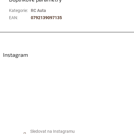
Kategorie
:
RC Auta
EAN
:
0792139097135
Z
á
p
a
Instagram
t
í
Sledovat na Instagramu