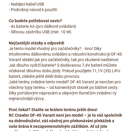
- Nabíjecí kabel USB
- Podrobný návod k použití
Co budete potřebovat navíc?
- 4x baterie AA (pro dálkové ovládání)
- Síťovou zástrčku USB (min. 10 W)
Nejčastější otázky a odpovědi
Je tento model vhodný pro začátečníky? - Ano! Díky
intuitivnímu dálkovému ovládání a robustní konstrukci je DF-4S
Varant ideální jak pro začátečníky, tak pro zkušené nadšence.
Jak dlouho vydrží baterie? S dodávanou 7,4V baterií můžete
očekávat dlouhou dobu jízdy. Pokud použijete 11,1V (3S) LiPo
baterii, získáte ještě delší dobu provozu.
Jaké terény zvládne tento model? DF-4S Varant je navržen pro
všechny typy terénu – od kamenitých stezek po blátivé cesty.
Díky portálovým nápravám a olejovým tlumičům zvládne i ty
nejnáročnější výzvy.
Proč čekat? Staňte se králem terénu ještě dnes!
RC Crawler DF-4S Varant není jen model – je to váš společník
na dobrodružství, váš nástroj pro překonávání překážek a
vaše brána k nezapomenutelným zážitkům. Ať už jste