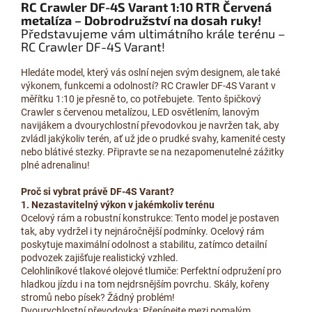
RC Crawler DF-4S Varant 1:10 RTR Červená
metalíza – Dobrodružství na dosah ruky!
Představujeme vám ultimátního krále terénu –
RC Crawler DF-4S Varant!
Hledáte model, který vás oslní nejen svým designem, ale také
výkonem, funkcemi a odolností? RC Crawler DF-4S Varant v
měřítku 1:10 je přesně to, co potřebujete. Tento špičkový
Crawler s červenou metalízou, LED osvětlením, lanovým
navijákem a dvourychlostní převodovkou je navržen tak, aby
zvládl jakýkoliv terén, ať už jde o prudké svahy, kamenité cesty
nebo blátivé stezky. Připravte se na nezapomenutelné zážitky
plné adrenalinu!
Proč si vybrat právě DF-4S Varant?
1. Nezastavitelný výkon v jakémkoliv terénu
Ocelový rám a robustní konstrukce: Tento model je postaven
tak, aby vydržel i ty nejnáročnější podmínky. Ocelový rám
poskytuje maximální odolnost a stabilitu, zatímco detailní
podvozek zajišťuje realistický vzhled.
Celohliníkové tlakové olejové tlumiče: Perfektní odpružení pro
hladkou jízdu i na tom nejdrsnějším povrchu. Skály, kořeny
stromů nebo písek? Žádný problém!
Dvourychlostní převodovka: Přepínejte mezi pomalým