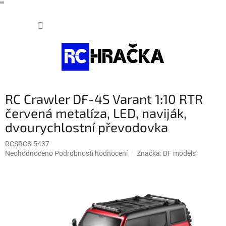
"
"
Přejít
NÁKUP
na
obsah
KOŠÍK
RC Crawler DF-4S Varant 1:10 RTR
červená metalíza, LED, naviják,
dvourychlostní převodovka
RCSRCS-5437
Průměrné
Neohodnoceno
Podrobnosti hodnocení
Značka:
DF models
hodnocení
produktu
je
0,0
z
5
hvězdiček.