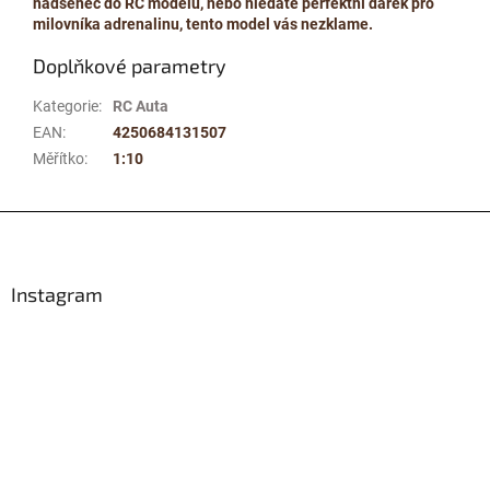
nadšenec do RC modelů, nebo hledáte perfektní dárek pro
milovníka adrenalinu, tento model vás nezklame.
Doplňkové parametry
Kategorie
:
RC Auta
EAN
:
4250684131507
Měřítko
:
1:10
Z
á
p
a
Instagram
t
í