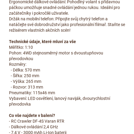
Ergonomické dálkové ovládání: Pohodlný volant s přídavnou
páčkou umožňuje snadné ovládání jednou rukou. Ideální pro
začátečníky i pokročilé uživatele.
Držák na mobilní telefon: Připojte svůj chytrý telefon a
natáčejte své dobrodružství jako profesionální filmař. Staňte se
režisérem vlastních akčních scén!
Technické údaje, které mluví za vše
Měřítko: 1:10
Pohon: 4WD stejnosměrný motor s dvoustupňovou
převodovkou
Rozměry:
- Délka: 570 mm
- Šířka: 250 mm
- Výška: 265 mm
- Rozvor: 313 mm
Pneumatiky: 115x46 mm
Vybavení: LED osvětlení, lanový naviják, dvourychlostní
převodovka
Co vše najdete v balení?
- RC Crawler DF-4S Varan RTR
- Dálkové ovládání 2,4 GHz
- 7,4 V - 3000 mAh Li-Ion baterii