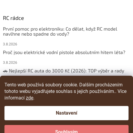
RC rádce
První pomoc pro elektroniku: Co dělat, když RC model
navlhne nebo spadne do vody?
3.8.2026
Proč jsou elektrické vodní pistole absolutním hitem léta?
3.8.2026
🚗 Nejlepší RC auta do 3000 Kč (2026): TOP výběr a rady
29.3.2026
Tento web používá soubory cookie. Dalším procházením
tohoto webu vyjadřujete souhlas s jejich používáním.. Více
ARCHIV
informací
zde
.
Nastavení
Vytvořil Shoptet
Souhlasím
Copyright 2026
RChracka
. Všechna práva vyhrazena.