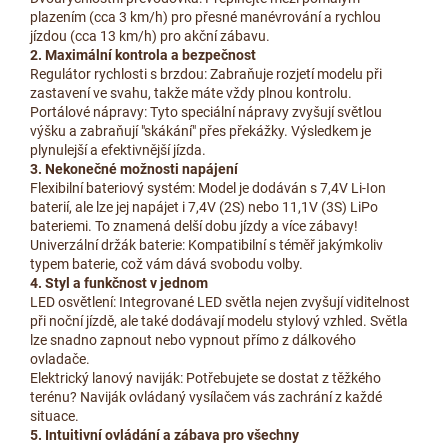
plazením (cca 3 km/h) pro přesné manévrování a rychlou
jízdou (cca 13 km/h) pro akční zábavu.
2. Maximální kontrola a bezpečnost
Regulátor rychlosti s brzdou: Zabraňuje rozjetí modelu při
zastavení ve svahu, takže máte vždy plnou kontrolu.
Portálové nápravy: Tyto speciální nápravy zvyšují světlou
výšku a zabraňují "skákání" přes překážky. Výsledkem je
plynulejší a efektivnější jízda.
3. Nekonečné možnosti napájení
Flexibilní bateriový systém: Model je dodáván s 7,4V Li-Ion
baterií, ale lze jej napájet i 7,4V (2S) nebo 11,1V (3S) LiPo
bateriemi. To znamená delší dobu jízdy a více zábavy!
Univerzální držák baterie: Kompatibilní s téměř jakýmkoliv
typem baterie, což vám dává svobodu volby.
4. Styl a funkčnost v jednom
LED osvětlení: Integrované LED světla nejen zvyšují viditelnost
při noční jízdě, ale také dodávají modelu stylový vzhled. Světla
lze snadno zapnout nebo vypnout přímo z dálkového
ovladače.
Elektrický lanový naviják: Potřebujete se dostat z těžkého
terénu? Naviják ovládaný vysílačem vás zachrání z každé
situace.
5. Intuitivní ovládání a zábava pro všechny