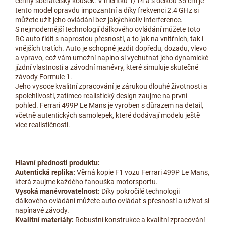
cenný sběratelský kousek. V měřítku 1/14 a s délkou 35 cm je
tento model opravdu impozantní a díky frekvenci 2.4 GHz si
můžete užít jeho ovládání bez jakýchkoliv interference.
S nejmodernější technologií dálkového ovládání můžete toto
RC auto řídit s naprostou přesností, a to jak na vnitřních, tak i
vnějších tratích. Auto je schopné jezdit dopředu, dozadu, vlevo
a vpravo, což vám umožní naplno si vychutnat jeho dynamické
jízdní vlastnosti a závodní manévry, které simuluje skutečné
závody Formule 1.
Jeho vysoce kvalitní zpracování je zárukou dlouhé životnosti a
spolehlivosti, zatímco realistický design zaujme na první
pohled. Ferrari 499P Le Mans je vyroben s důrazem na detail,
včetně autentických samolepek, které dodávají modelu ještě
více realističnosti.
Hlavní přednosti produktu:
Autentická replika:
Věrná kopie F1 vozu Ferrari 499P Le Mans,
která zaujme každého fanouška motorsportu.
Vysoká manévrovatelnost:
Díky pokročilé technologii
dálkového ovládání můžete auto ovládat s přesností a užívat si
napínavé závody.
Kvalitní materiály:
Robustní konstrukce a kvalitní zpracování