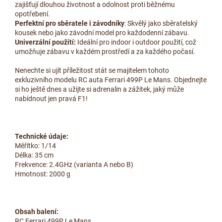
zajišťují dlouhou životnost a odolnost proti běžnému
opotřebení.
Perfektní pro sběratele i závodníky
: Skvělý jako sběratelský
kousek nebo jako závodní model pro každodenní zábavu.
Univerzální použití:
Ideální pro indoor i outdoor použití, což
umožňuje zábavu v každém prostředí a za každého počasí.
Nenechte si ujít příležitost stát se majitelem tohoto
exkluzivního modelu RC auta Ferrari 499P Le Mans. Objednejte
si ho ještě dnes a užijte si adrenalin a zážitek, jaký může
nabídnout jen pravá F1!
Technické údaje:
Měřítko: 1/14
Délka: 35 cm
Frekvence: 2.4GHz (varianta A nebo B)
Hmotnost: 2000 g
Obsah balení:
RC Ferrari 499P Le Mans