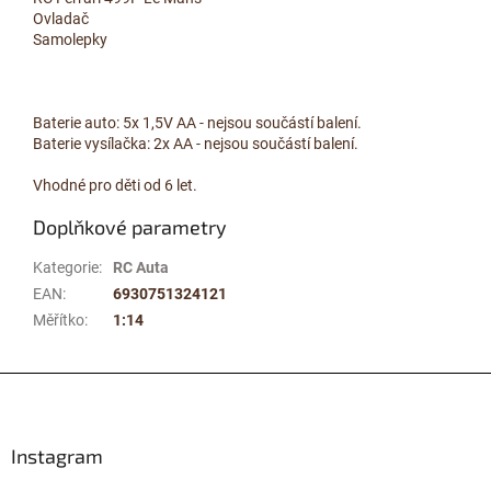
Ovladač
Samolepky
Baterie auto: 5x 1,5V AA - nejsou součástí balení.
Baterie vysílačka: 2x AA - nejsou součástí balení.
Vhodné pro děti od 6 let.
Doplňkové parametry
Kategorie
:
RC Auta
EAN
:
6930751324121
Měřítko
:
1:14
Z
á
p
a
Instagram
t