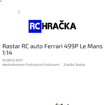
"
"
Přejít
NÁKUP
na
obsah
KOŠÍK
Rastar RC auto Ferrari 499P Le Mans
1:14
RCSRCS-5037
Průměrné
Neohodnoceno
Podrobnosti hodnocení
Značka:
Rastar
hodnocení
produktu
je
0,0
z
5
hvězdiček.