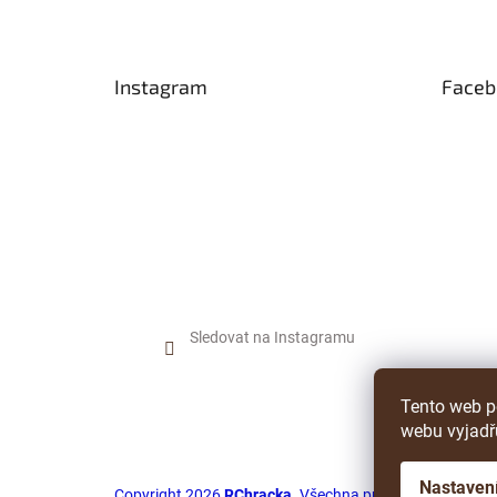
p
a
t
Instagram
Faceb
í
Sledovat na Instagramu
Tento web p
webu vyjadřu
Nastaven
Copyright 2026
RChracka
. Všechna práva vyhrazena.