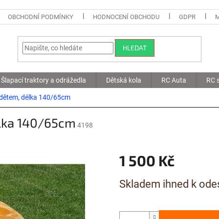
OBCHODNÍ PODMÍNKY
HODNOCENÍ OBCHODU
GDPR
HLEDAT
Šlapací traktory a odrážedla
Dětská kola
RC Auta
RC s
ládětem, délka 140/65cm
élka 140/65cm
4198
1 500 Kč
Měrná
Skladem ihned k ode
cena: