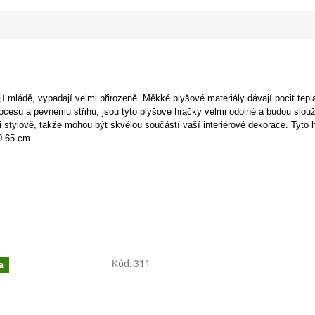
jí mládě, vypadají velmi přirozeně. Měkké plyšové materiály dávají pocit tep
cesu a pevnému střihu, jsou tyto plyšové hračky velmi odolné a budou slouž
i stylově, takže mohou být skvělou součástí vaší interiérové dekorace. Tyto
0-65 cm.
Kód:
311
a