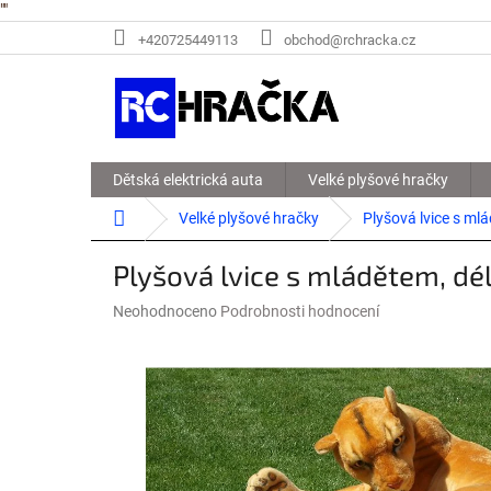
"
"
Přejít
+420725449113
obchod@rchracka.cz
na
obsah
Dětská elektrická auta
Velké plyšové hračky
Domů
Velké plyšové hračky
Plyšová lvice s m
Plyšová lvice s mládětem, d
Průměrné
Neohodnoceno
Podrobnosti hodnocení
hodnocení
produktu
je
0,0
z
5
hvězdiček.