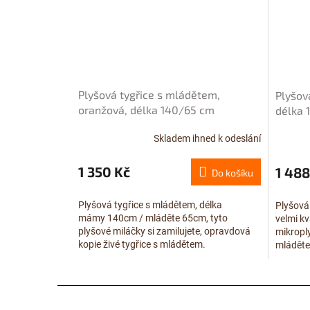
Plyšová tygřice s mládětem,
Plyšov
oranžová, délka 140/65 cm
délka
Skladem ihned k odeslání
1 350 Kč
1 488
Do košíku
Plyšová tygřice s mládětem, délka
Plyšová
mámy 140cm / mláděte 65cm, tyto
velmi kv
plyšové miláčky si zamilujete, opravdová
mikropl
kopie živé tygřice s mládětem.
mláděte
hraček 
Z
á