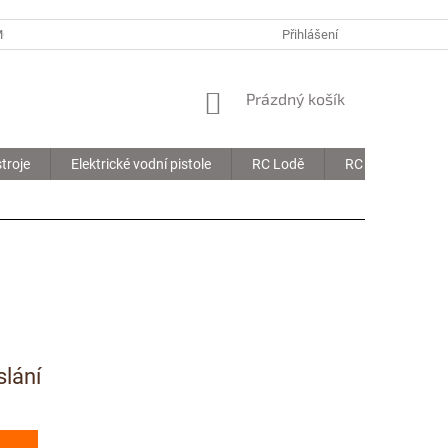
MOJE OBJEDNÁVKA
Přihlášení
NÁKUPNÍ
Prázdný košík
KOŠÍK
troje
Elektrické vodní pistole
RC Lodě
RC Drony
slání