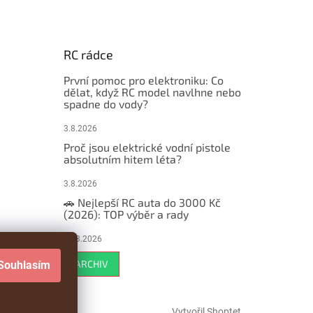
RC rádce
První pomoc pro elektroniku: Co
dělat, když RC model navlhne nebo
spadne do vody?
3.8.2026
Proč jsou elektrické vodní pistole
absolutním hitem léta?
3.8.2026
🚗 Nejlepší RC auta do 3000 Kč
(2026): TOP výběr a rady
29.3.2026
ARCHIV
Souhlasím
Vytvořil Shoptet