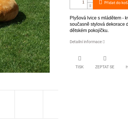
Přidat do koš
Plyšová lvice s mládětem - k
současně stylová dekorace d
dětském pokojíčku.
Detailní informace
TISK
ZEPTAT SE
H