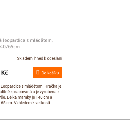
á leopardice s mládětem,
 140/65cm
Skladem ihned k odeslání
 Kč
Do košíku
 Leopardice s mládětem. Hračka je
alitně zpracovaná a je vyrobena z
yše. Délka mamky je 140 cm a
 65 cm. Vzhledem k velikosti
můžete pro...