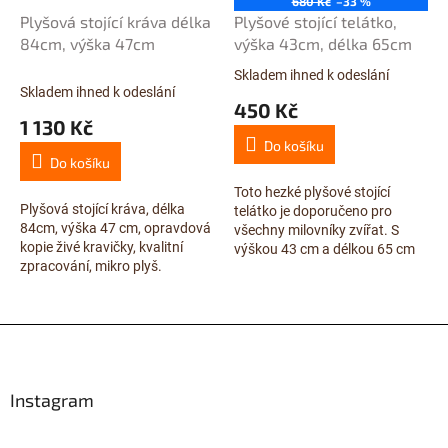
680 Kč
–33 %
Plyšová stojící kráva délka
Plyšové stojící telátko,
84cm, výška 47cm
výška 43cm, délka 65cm
Skladem ihned k odeslání
Průměrné
Skladem ihned k odeslání
hodnocení
450 Kč
produktu
1 130 Kč
je
Do košíku
5,0
Do košíku
z
5
Toto hezké plyšové stojící
Plyšová stojící kráva, délka
hvězdiček.
telátko je doporučeno pro
84cm, výška 47 cm, opravdová
všechny milovníky zvířat. S
kopie živé kravičky, kvalitní
výškou 43 cm a délkou 65 cm
zpracování, mikro plyš.
připomíná opravdové telátko a
bylo vyráběno z kvalitního
mikro...
Z
á
p
a
Instagram
t
í