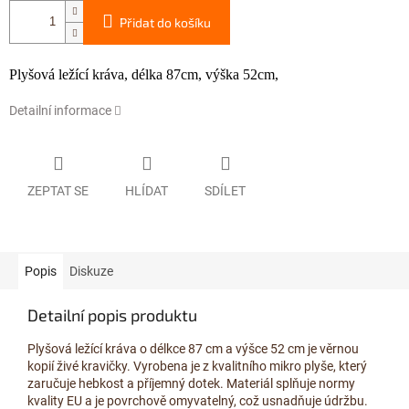
Přidat do košíku
Plyšová ležící kráva, délka 87
cm
, výška 52cm,
Detailní informace
ZEPTAT SE
HLÍDAT
SDÍLET
Popis
Diskuze
Detailní popis produktu
Plyšová ležící kráva o délkce 87 cm a výšce 52 cm je věrnou
kopií živé kravičky. Vyrobena je z kvalitního mikro plyše, který
zaručuje hebkost a příjemný dotek. Materiál splňuje normy
kvality EU a je povrchově omyvatelný, což usnadňuje údržbu.