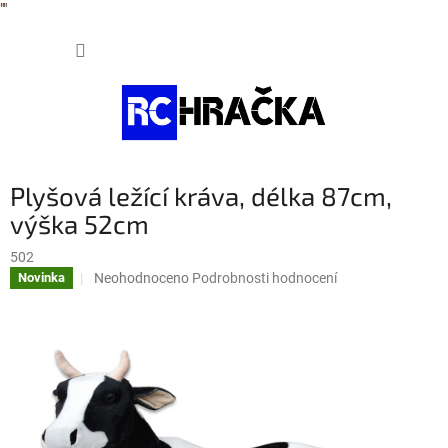
"
"
Přejít
NÁKUP
na
obsah
KOŠÍK
Plyšová ležící kráva, délka 87cm,
výška 52cm
502
Průměrné
Neohodnoceno
Podrobnosti hodnocení
Novinka
hodnocení
produktu
je
0,0
z
5
hvězdiček.