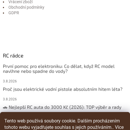
Vrácení zboží
Obchodní podmínky
GDPR
RC rádce
První pomoc pro elektroniku: Co dělat, když RC model
navlhne nebo spadne do vody?
3.8.2026
Proč jsou elektrické vodní pistole absolutním hitem léta?
3.8.2026
🚗 Nejlepší RC auta do 3000 Kč (2026): TOP výběr a rady
29.3.2026
Tento web používá soubory cookie. Dalším procházením
tohoto webu vyjadřujete souhlas s jejich používáním.. Více
ARCHIV