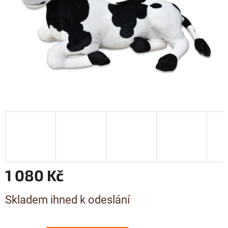
1 080 Kč
Měrná
Skladem ihned k odeslání
cena: