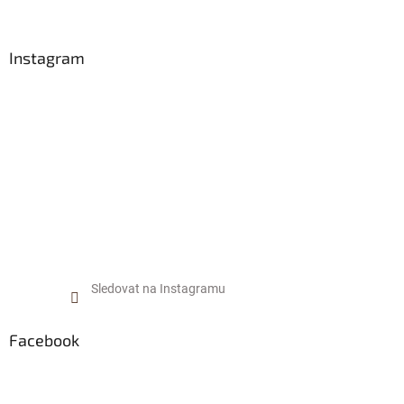
á
p
a
Instagram
t
í
Sledovat na Instagramu
Facebook