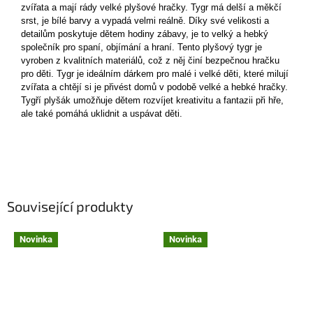
zvířata a mají rády velké plyšové hračky. Tygr má delší a měkčí
srst, je bílé barvy a vypadá velmi reálně. Díky své velikosti a
detailům poskytuje dětem hodiny zábavy, je to velký a hebký
společník pro spaní, objímání a hraní. Tento plyšový tygr je
vyroben z kvalitních materiálů, což z něj činí bezpečnou hračku
pro děti. Tygr je ideálním dárkem pro malé i velké děti, které milují
zvířata a chtějí si je přivést domů v podobě velké a hebké hračky.
Tygří plyšák umožňuje dětem rozvíjet kreativitu a fantazii při hře,
ale také pomáhá uklidnit a uspávat děti.
Související produkty
Novinka
Novinka