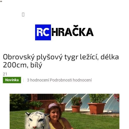
"
"
Přejít
NÁKUP
na
obsah
KOŠÍK
Obrovský plyšový tygr ležící, délka
200cm, bílý
21
Průměrné
3 hodnocení
Podrobnosti hodnocení
Novinka
hodnocení
produktu
je
2,3
z
5
hvězdiček.