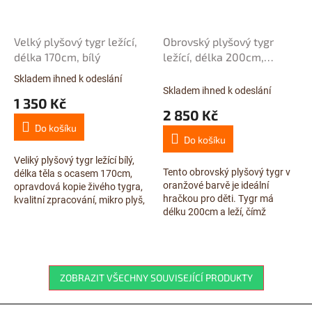
Velký plyšový tygr ležící,
Obrovský plyšový tygr
délka 170cm, bílý
ležící, délka 200cm,
oranžový
Skladem ihned k odeslání
Průměrné
Skladem ihned k odeslání
hodnocení
1 350 Kč
produktu
2 850 Kč
je
Do košíku
5,0
Do košíku
z
5
Veliký plyšový tygr ležící bílý,
Tento obrovský plyšový tygr v
hvězdiček.
délka těla s ocasem 170cm,
oranžové barvě je ideální
opravdová kopie živého tygra,
hračkou pro děti. Tygr má
kvalitní zpracování, mikro plyš,
délku 200cm a leží, čímž
pro porovnání velikosti
poskytuje dětem mnoho
prohlédněte foto...
zábavy a pohodlí.
ZOBRAZIT VŠECHNY SOUVISEJÍCÍ PRODUKTY
Z