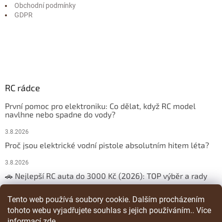
Obchodní podmínky
GDPR
RC rádce
První pomoc pro elektroniku: Co dělat, když RC model
navlhne nebo spadne do vody?
3.8.2026
Proč jsou elektrické vodní pistole absolutním hitem léta?
3.8.2026
🚗 Nejlepší RC auta do 3000 Kč (2026): TOP výběr a rady
29.3.2026
Tento web používá soubory cookie. Dalším procházením
tohoto webu vyjadřujete souhlas s jejich používáním.. Více
ARCHIV
informací
zde
.