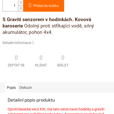
Přidat do košíku
S Graviti senzorem v hodinkách. Kovová
karoserie
Odolný proti stříkající vodě, silný
akumulátor, pohon 4x4.
Detailní informace
ZEPTAT SE
HLÍDAT
SDÍLET
Popis
Diskuze
Detailní popis produktu
Oproti klasické verzi XXL má tato verze navíc hodinky s graviti
senzorem pro ovládání gesty rukou. Karoserie je navíc kovová.