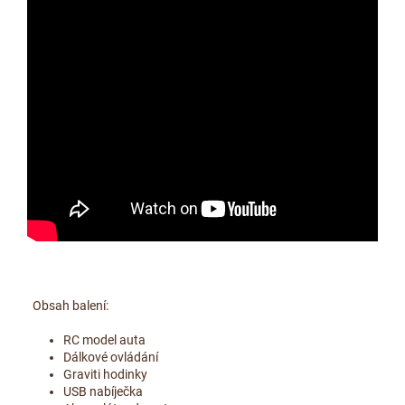
Obsah balení:
RC model auta
Dálkové ovládání
Graviti hodinky
USB nabíječka