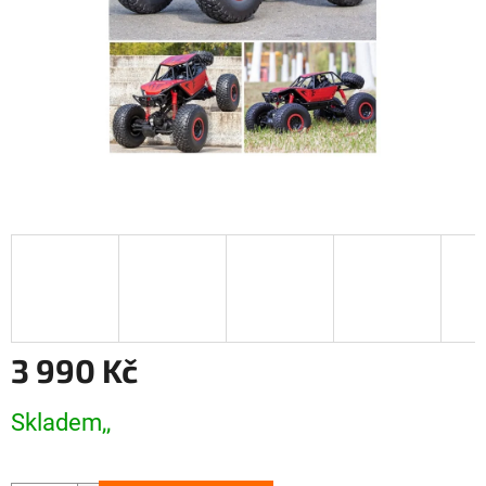
3 990 Kč
Měrná
Skladem,,
cena: