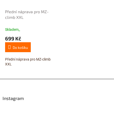
Přední náprava pro MZ-
climb XXL
Skladem,,
699 Kč
Do košíku
Přední náprava pro MZ-climb
XXL
Z
á
p
a
Instagram
t
í