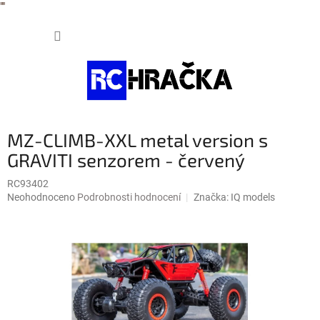
"
"
Přejít
NÁKUP
na
obsah
KOŠÍK
MZ-CLIMB-XXL metal version s
GRAVITI senzorem - červený
RC93402
Průměrné
Neohodnoceno
Podrobnosti hodnocení
Značka:
IQ models
hodnocení
produktu
je
0,0
z
5
hvězdiček.