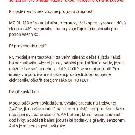
Projede nemožné - vhodné pro jízdu zručnosti
MZ-CLIMB nás zaujal silou, kterou vyjíždí kopce, výrobce udává
sklon až 45°. Velmi silné motory zajišťují maximální sílu pro
pohon všech kol.
Připraveno do deště
RC model jsme testovali i za velmi silného deště a jízda kaluží
ho nezastavila. Model je tedy odolný proti stříkající vodě, jezdit
můžete i ve sněhu nebo v blátě. Určitě se nesmí potopit. Pro
intenzivní používání v mokrém prostředí doporučujeme
elektroniku ošetřit sprejem NANOPROTECH
Dvojité ovládání
Model páčkovým ovladačem. Vysílač pracuje na frekvenci
2,4Ghz, jízda více modelů na jednom místě není problém. Jako
napájení ovladače slouží 2x AA baterie, které nejsou součástí
dodávky. Součástí balení jsou také hodinky s gravity senzorem.
Auto jezdí podle gest vaší ruky.