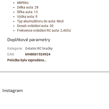
Měřítko:
Délka auta: 28
Šířka auta: 13
Výška auta: 9
Typ akumulátoru do auta: Nicd
Dosah ovládání auta: 30
Frekvence ovládání RC auta: 2,4Ghz
Doplňkové parametry
Kategorie
:
Ostatní RC hračky
EAN
:
6948061924924
Položka byla vyprodána…
Zápatí
Instagram