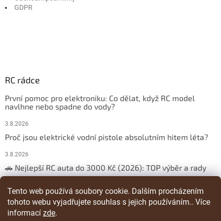
GDPR
RC rádce
První pomoc pro elektroniku: Co dělat, když RC model
navlhne nebo spadne do vody?
3.8.2026
Proč jsou elektrické vodní pistole absolutním hitem léta?
3.8.2026
🚗 Nejlepší RC auta do 3000 Kč (2026): TOP výběr a rady
29.3.2026
Tento web používá soubory cookie. Dalším procházením
tohoto webu vyjadřujete souhlas s jejich používáním.. Více
ARCHIV
informací
zde
.