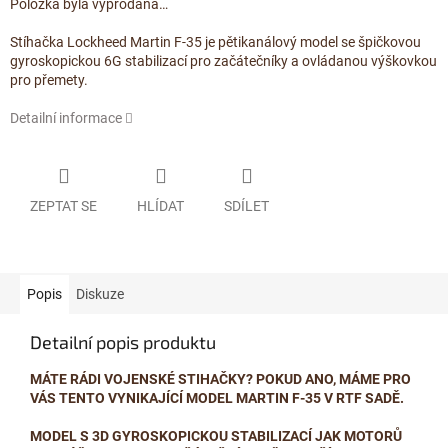
Položka byla vyprodána…
Stíhačka Lockheed Martin F-35 je pětikanálový model se špičkovou
gyroskopickou 6G stabilizací pro začátečníky a ovládanou výškovkou
pro přemety.
Detailní informace
ZEPTAT SE
HLÍDAT
SDÍLET
Popis
Diskuze
Detailní popis produktu
MÁTE RÁDI VOJENSKÉ STIHAČKY? POKUD ANO, MÁME PRO
VÁS TENTO VYNIKAJÍCÍ MODEL MARTIN F-35 V RTF SADĚ.
MODEL S 3D GYROSKOPICKOU STABILIZACÍ JAK MOTORŮ