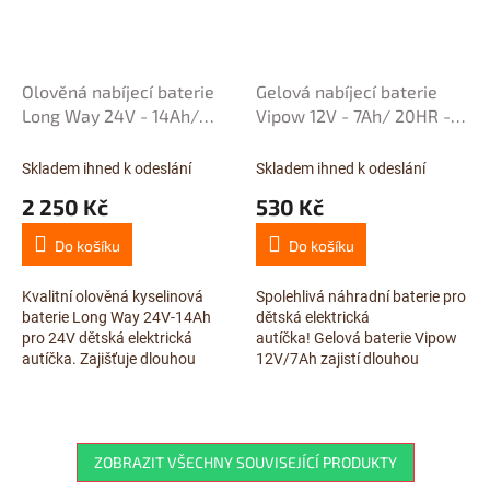
Olověná nabíjecí baterie
Gelová nabíjecí baterie
Long Way 24V - 14Ah/
Vipow 12V - 7Ah/ 20HR -
20HR - bezúdržbová
bezúdržbová
Skladem ihned k odeslání
Skladem ihned k odeslání
2 250 Kč
530 Kč
Do košíku
Do košíku
Kvalitní olověná kyselinová
Spolehlivá náhradní baterie pro
baterie Long Way 24V-14Ah
dětská elektrická
pro 24V dětská elektrická
autíčka! Gelová baterie Vipow
autíčka. Zajišťuje dlouhou
12V/7Ah zajistí dlouhou
výdrž a spolehlivý výkon.
zábavu a skvělý poměr ceny a
Součástí balení jsou šroubky a
výkonu. Dostupná na
očka pro...
RChracka.cz!
ZOBRAZIT VŠECHNY SOUVISEJÍCÍ PRODUKTY