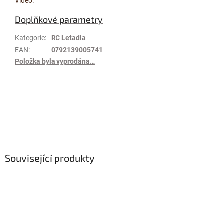
Video:
Doplňkové parametry
Kategorie
:
RC Letadla
EAN
:
0792139005741
Položka byla vyprodána…
Diskuze
Buďte první, kdo napíše příspěvek k této položce.
PŘIDAT KOMENTÁŘ
Související produkty