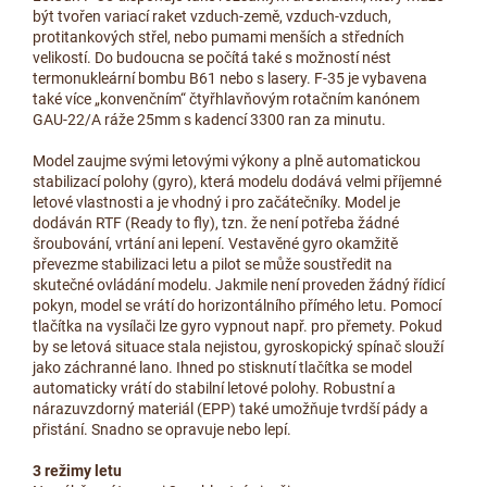
být tvořen variací raket vzduch-země, vzduch-vzduch,
protitankových střel, nebo pumami menších a středních
velikostí. Do budoucna se počítá také s možností nést
termonukleární bombu B61 nebo s lasery. F-35 je vybavena
také více „konvenčním“ čtyřhlavňovým rotačním kanónem
GAU-22/A ráže 25mm s kadencí 3300 ran za minutu.
Model zaujme svými letovými výkony a plně automatickou
stabilizací polohy (gyro), která modelu dodává velmi příjemné
letové vlastnosti a je vhodný i pro začátečníky. Model je
dodáván RTF (Ready to fly), tzn. že není potřeba žádné
šroubování, vrtání ani lepení. Vestavěné gyro okamžitě
převezme stabilizaci letu a pilot se může soustředit na
skutečné ovládání modelu. Jakmile není proveden žádný řídicí
pokyn, model se vrátí do horizontálního přímého letu. Pomocí
tlačítka na vysílači lze gyro vypnout např. pro přemety. Pokud
by se letová situace stala nejistou, gyroskopický spínač slouží
jako záchranné lano. Ihned po stisknutí tlačítka se model
automaticky vrátí do stabilní letové polohy. Robustní a
nárazuvzdorný materiál (EPP) také umožňuje tvrdší pády a
přistání. Snadno se opravuje nebo lepí.
3 režimy letu