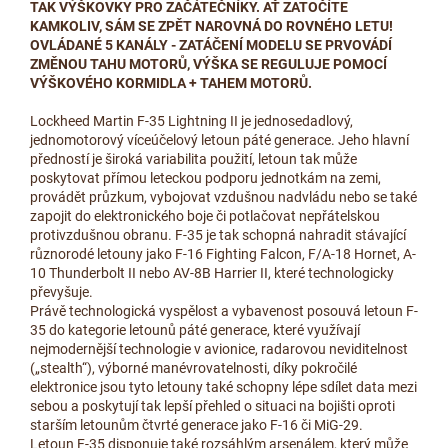
TAK VÝŠKOVKY PRO ZAČÁTEČNÍKY. AŤ ZATOČÍTE
KAMKOLIV, SÁM SE ZPĚT NAROVNÁ DO ROVNÉHO LETU!
OVLÁDANÉ 5 KANÁLY - ZATÁČENÍ MODELU SE PRVOVÁDÍ
ZMĚNOU TAHU MOTORŮ, VÝŠKA SE REGULUJE POMOCÍ
VÝŠKOVÉHO KORMIDLA + TAHEM MOTORŮ.
Lockheed Martin F-35 Lightning II je jednosedadlový,
jednomotorový víceúčelový letoun páté generace. Jeho hlavní
předností je široká variabilita použití, letoun tak může
poskytovat přímou leteckou podporu jednotkám na zemi,
provádět průzkum, vybojovat vzdušnou nadvládu nebo se také
zapojit do elektronického boje či potlačovat nepřátelskou
protivzdušnou obranu. F-35 je tak schopná nahradit stávající
různorodé letouny jako F-16 Fighting Falcon, F/A-18 Hornet, A-
10 Thunderbolt II nebo AV-8B Harrier II, které technologicky
převyšuje.
Právě technologická vyspělost a vybavenost posouvá letoun F-
35 do kategorie letounů páté generace, které využívají
nejmodernější technologie v avionice, radarovou neviditelnost
(„stealth“), výborné manévrovatelnosti, díky pokročilé
elektronice jsou tyto letouny také schopny lépe sdílet data mezi
sebou a poskytují tak lepší přehled o situaci na bojišti oproti
starším letounům čtvrté generace jako F-16 či MiG-29.
Letoun F-35 disponuje také rozsáhlým arsenálem, který může