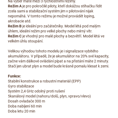
Na výběr máte mezi 3 rychlostními režimy.
Režim A
je pro pokročilé piloty, kteří dokážou stíhačku řídit
zcela sami a stabilizační systém jim v pilotování nijak
nepomáhá. V tomto režimu je možné provádět loping,
akrobacie atd.
Režim B
je ideální pro začátečníky. Model létá pod malým
úhlem, ideální režim pro velké plochy nebo mírný vítr.
Režim C
je vhodný pro malé plochy a bezvětří. Model létá ve
velkém úhlu stoupání.
Velikou výhodou tohoto modelu je i signalizace vybitého
akumulátoru. V případě, že je akumulátor na 20% své kapacity,
začne vám dálkové ovládání pípat a na přistání máte 2 minuty.
Stačí jen ubrat plyn a model bude krásně pomalu klesat k zemi.
Funkce:
Stabilní konstrukce a robustní materiál (EPP)
Gyro stabilizace
Systém 2,4 GHz odolný proti rušení
5kanálový model (nahoru/dolů, plyn, vpravo/vlevo)
Dosah ovladače 300 m
Doba nabíjení 60 min
Doba letu 20 min