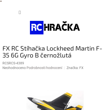
"
"
Přejít
NÁKUP
na
obsah
KOŠÍK
FX RC Stíhačka Lockheed Martin F-
35 6G Gyro B černožlutá
RCSRCS-4389
Průměrné
Neohodnoceno
Podrobnosti hodnocení
Značka:
FX
hodnocení
produktu
je
0,0
z
5
hvězdiček.