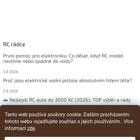
RC rádce
První pomoc pro elektroniku: Co dělat, když RC model
navlhne nebo spadne do vody?
3.8.2026
Proč jsou elektrické vodní pistole absolutním hitem léta?
3.8.2026
🚗 Nejlepší RC auta do 3000 Kč (2026): TOP výběr a rady
29.3.2026
Tento web používá soubory cookie. Dalším procházením
tohoto webu vyjadřujete souhlas s jejich používáním.. Více
ARCHIV
informací
zde
.