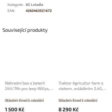
Kategorie
:
RC Letadla
EAN
:
4260463521672
Související produkty
Náhradní box s baterií
Traktor Agricultur farm s
24V/7Ah pro Jeep Willys, s
vlekem, ovládáním 2,4G,
nabíjením i mimo auta
baterie 24V/10Ah, motory
2x200W, červený
Skladem ihned k odeslání
Skladem ihned k odeslání
1 500 Kč
8 290 Kč