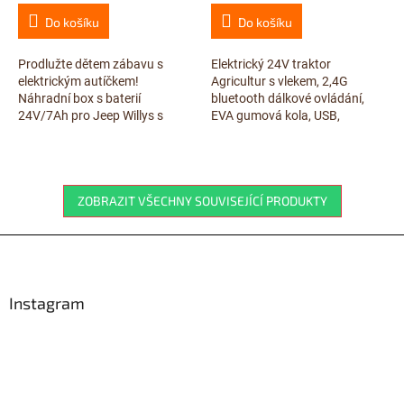
Do košíku
Do košíku
Prodlužte dětem zábavu s
Elektrický 24V traktor
elektrickým autíčkem!
Agricultur s vlekem, 2,4G
Náhradní box s baterií
bluetooth dálkové ovládání,
24V/7Ah pro Jeep Willys s
EVA gumová kola, USB,
možností nabíjení mimo
voltmetr, LED osvětlení,
vozítko. Snadná výměna a
čalouněná sedačka s pásem,
dvojnásobná doba jízdy.
2x motor...
ZOBRAZIT VŠECHNY SOUVISEJÍCÍ PRODUKTY
Zápatí
Instagram