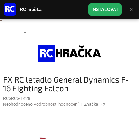
×
RC hračka
INSTALOVAT
"
"
Přejít na obsah
NÁKUP
FX RC letadlo General Dynamics F-
16 Fighting Falcon
RCSRCS-1428
Průměrné hodnocení produktu je 0,0 z 5 hvězdiček.
Neohodnoceno
Podrobnosti hodnocení
Značka:
FX