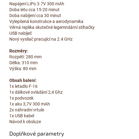
Napájení LiPo 3.7V 300 mAh
Doba letu cca 15-20 minut
Doba nabíjení cca 30 minut
Vylepšená konstrukce a aerodynamika
Věrná replika skutečné legemndární stíhačky
USB nabíječ
Nový vysílač pracující na 2.4 GHz
Rozměry:
Rozpětí: 280 mm
Délka: 310 mm
Výška: 80 mm
Obsah balení:
1x letadlo F-16
1x dálkové ovládání 2,4 Ghz
1x podvozek
1x aku 3,7V 300 mAh
2x náhradní vrtule
1x USB kabel
Návod k obsluze
Doplňkové parametry