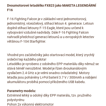
Dvoumotorové letadélko FX823 jako MAKETA LEGENDÁRNÍ
F16
F-16 Fighting Falcon je v základní verzi jednomotorový,
jednomístný, víceúčelový, stíhací letoun 4. generace. Letoun
doplnil stíhací letouny F-15 Eagle, které jsou určené k
vybojování vzdušné nadvlády. Dále F-16 Fighting Falcon
nahradil předchozí generaci letounů a u evropských letectev
většinou F-104 Starfighter.
Vhodné pro začátečníky jako startovací model, který zrychlý
srdeční tep každého pilota!
Letadélko je vyrobeno z odolného EPP materíálu díky němuž se
stává téměř nerozbitné. Model je řízen dvoukanálovým
vysílačem 2.4 GHz a je velmi snadno ovladatelný. Motory
letadla jsou poháněny Li-Pol baterií 3.7 V / 300mAh a nábíjení
akumulátoru probíhá pomocí přiloženého USB kabelu.
Parametry modelu:
Extrémně lehký a odolný díky EPP materálu, tzv. pružného
polystyrénu
Pohon 2x výkonný elektromotor