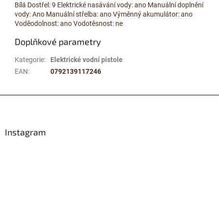
Bílá Dostřel: 9 Elektrické nasávání vody: ano Manuální doplnění
vody: Ano Manuální střelba: ano Výměnný akumulátor: ano
Voděodolnost: ano Vodotěsnost: ne
Doplňkové parametry
Kategorie
:
Elektrické vodní pistole
EAN
:
0792139117246
Z
á
p
a
Instagram
t
í