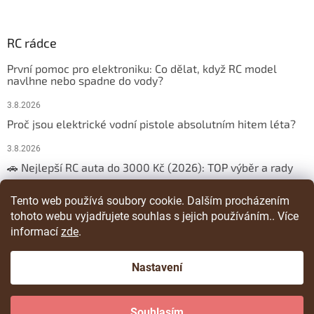
RC rádce
První pomoc pro elektroniku: Co dělat, když RC model
navlhne nebo spadne do vody?
3.8.2026
Proč jsou elektrické vodní pistole absolutním hitem léta?
3.8.2026
🚗 Nejlepší RC auta do 3000 Kč (2026): TOP výběr a rady
29.3.2026
Tento web používá soubory cookie. Dalším procházením
tohoto webu vyjadřujete souhlas s jejich používáním.. Více
ARCHIV
informací
zde
.
Nastavení
Vytvořil Shoptet
Souhlasím
Copyright 2026
RChracka
. Všechna práva vyhrazena.