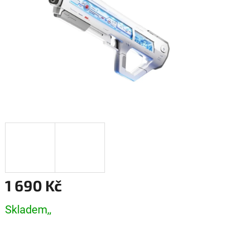
1 690 Kč
Měrná
Skladem,,
cena: