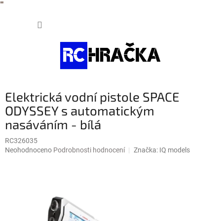
"
"
Přejít
NÁKUP
na
obsah
KOŠÍK
Elektrická vodní pistole SPACE
ODYSSEY s automatickým
nasáváním - bílá
RC326035
Průměrné
Neohodnoceno
Podrobnosti hodnocení
Značka:
IQ models
hodnocení
produktu
je
0,0
z
5
hvězdiček.