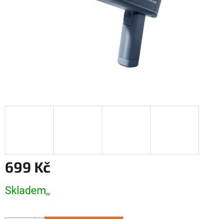
699 Kč
Měrná
Skladem,,
cena: