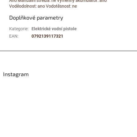
Ano Manuální střelba: ne Výměnný akumulátor: ano
Voděodolnost: ano Vodotěsnost: ne
Doplňkové parametry
Kategorie
:
Elektrické vodní pistole
EAN
:
0792139117321
Z
á
p
a
Instagram
t
í