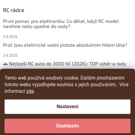
RC rádce
První pomoc pro elektroniku: Co dělat, když RC model
navlhne nebo spadne do vody?
3.8.2026
Proč jsou elektrické vodní pistole absolutním hitem léta?
3.8.2026
🚗 Nejlepší RC auta do 3000 Kč (2026): TOP výběr a rady
29.3.2026
Tento web používá soubory cookie. Dalším procházením
tohoto webu vyjadřujete souhlas s jejich používáním.. Více
ARCHIV
informací
zde
.
Nastavení
Vytvořil Shoptet
Souhlasím
Copyright 2026
RChracka
. Všechna práva vyhrazena.