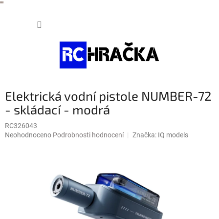
"
"
Přejít
NÁKUP
na
obsah
KOŠÍK
Elektrická vodní pistole NUMBER-72
- skládací - modrá
RC326043
Průměrné
Neohodnoceno
Podrobnosti hodnocení
Značka:
IQ models
hodnocení
produktu
je
0,0
z
5
hvězdiček.