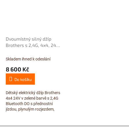
Dvoumístný silný džíp
Brothers s 2,4G, 4x4, 24V/
4x120W, zelený
Skladem ihned k odeslání
8 600 Kč
Do košíku
Dětský elektrický džíp Brothers
4x4 24V v zelené barvě s 2,4G
Bluetooth DO s přednostní
jízdou, plynulým rozjezdem,
otevíracími dveřmi a kapotou,
možností ručního...
Zápatí