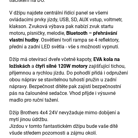
tlačítkem na DO.
V džípu najdete centrální řídící panel se všemi
ovládacími prvky jízdy, USB, SD, AUX vstup, voltmetr,
klakson. Zvuková výbava pak nabízí zvuk startu
motoru, písničky, melodie,
Bluetooth – přehrávání
vlastní hudby
. Osvětlení tvoří rampa se 4 reflektory,
přední a zadní LED světla - vše s možností vypnutí.
Džíp má otevírací dveře včetně kapoty,
EVA kola na
ložiskách
a
čtyři silné 120W motory
zajišťující tichou,
příjemnou a rychlou jízdu. Do pohodlí přídá i odpružení
obou náprav se stavitelnou tuhostí pružin u zadní
nápravy. Bezpečnost dítěte pak zajistí bezpečnostní
pás na čalouněné sedačce. Vhod příjde i výsuvné
madlo pro ruční tažení.
Džíp Brothers 4x4 24V nevyžaduje mimo dobíjení a
mytí jinou údržbu.
Jízdou v tomto fantastickém džípu bude vaše dítě
všude středem pozornosti a zájmu okolí.