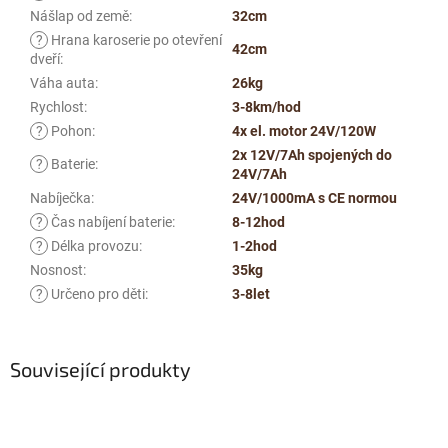
Nášlap od země
:
32cm
?
Hrana karoserie po otevření
42cm
dveří
:
Váha auta
:
26kg
Rychlost
:
3-8km/hod
?
Pohon
:
4x el. motor 24V/120W
2x 12V/7Ah spojených do
?
Baterie
:
24V/7Ah
Nabíječka
:
24V/1000mA s CE normou
?
Čas nabíjení baterie
:
8-12hod
?
Délka provozu
:
1-2hod
Nosnost
:
35kg
?
Určeno pro děti
:
3-8let
Související produkty