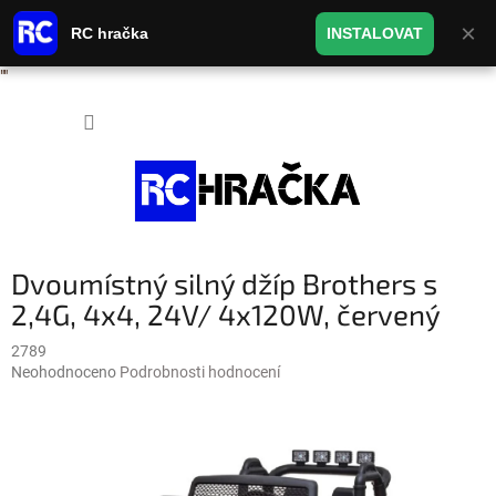
×
RC hračka
INSTALOVAT
"
"
Přejít na obsah
NÁKUP
Dvoumístný silný džíp Brothers s
2,4G, 4x4, 24V/ 4x120W, červený
2789
Průměrné hodnocení produktu je 0,0 z 5 hvězdiček.
Neohodnoceno
Podrobnosti hodnocení