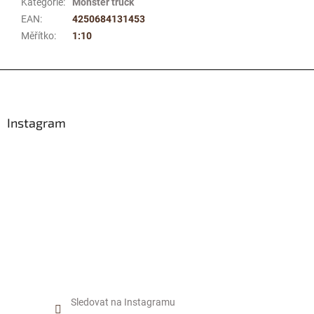
Kategorie
:
Monster truck
EAN
:
4250684131453
Měřítko
:
1:10
Z
á
p
a
Instagram
t
í
Sledovat na Instagramu