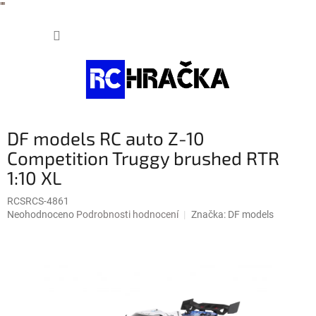
"
"
Přejít
NÁKUP
na
obsah
KOŠÍK
DF models RC auto Z-10
Competition Truggy brushed RTR
1:10 XL
RCSRCS-4861
Průměrné
Neohodnoceno
Podrobnosti hodnocení
Značka:
DF models
hodnocení
produktu
je
0,0
z
5
hvězdiček.