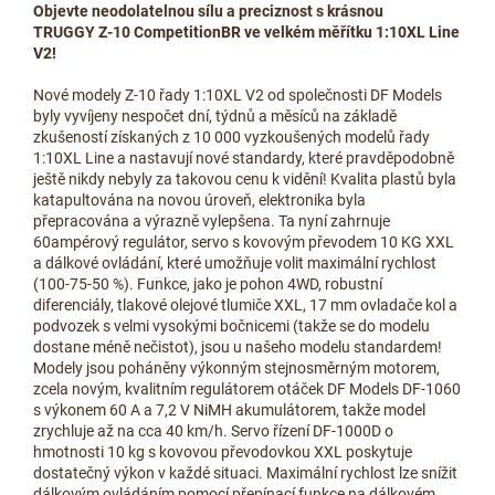
Objevte neodolatelnou sílu a preciznost s krásnou
TRUGGY Z-10 CompetitionBR ve velkém měřítku 1:10XL Line
V2!
Nové modely Z-10 řady 1:10XL V2 od společnosti DF Models
byly vyvíjeny nespočet dní, týdnů a měsíců na základě
zkušeností získaných z 10 000 vyzkoušených modelů řady
1:10XL Line a nastavují nové standardy, které pravděpodobně
ještě nikdy nebyly za takovou cenu k vidění! Kvalita plastů byla
katapultována na novou úroveň, elektronika byla
přepracována a výrazně vylepšena. Ta nyní zahrnuje
60ampérový regulátor, servo s kovovým převodem 10 KG XXL
a dálkové ovládání, které umožňuje volit maximální rychlost
(100-75-50 %). Funkce, jako je pohon 4WD, robustní
diferenciály, tlakové olejové tlumiče XXL, 17 mm ovladače kol a
podvozek s velmi vysokými bočnicemi (takže se do modelu
dostane méně nečistot), jsou u našeho modelu standardem!
Modely jsou poháněny výkonným stejnosměrným motorem,
zcela novým, kvalitním regulátorem otáček DF Models DF-1060
s výkonem 60 A a 7,2 V NiMH akumulátorem, takže model
zrychluje až na cca 40 km/h. Servo řízení DF-1000D o
hmotnosti 10 kg s kovovou převodovkou XXL poskytuje
dostatečný výkon v každé situaci. Maximální rychlost lze snížit
dálkovým ovládáním pomocí přepínací funkce na dálkovém