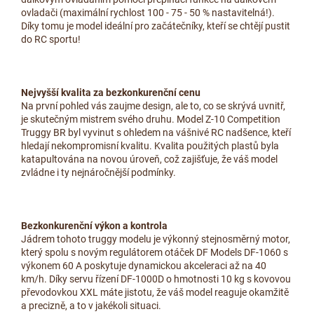
ovladači (maximální rychlost 100 - 75 - 50 % nastavitelná!).
Díky tomu je model ideální pro začátečníky, kteří se chtějí pustit
do RC sportu!
Nejvyšší kvalita za bezkonkurenční cenu
Na první pohled vás zaujme design, ale to, co se skrývá uvnitř,
je skutečným mistrem svého druhu. Model Z-10 Competition
Truggy BR byl vyvinut s ohledem na vášnivé RC nadšence, kteří
hledají nekompromisní kvalitu. Kvalita použitých plastů byla
katapultována na novou úroveň, což zajišťuje, že váš model
zvládne i ty nejnáročnější podmínky.
Bezkonkurenční výkon a kontrola
Jádrem tohoto truggy modelu je výkonný stejnosměrný motor,
který spolu s novým regulátorem otáček DF Models DF-1060 s
výkonem 60 A poskytuje dynamickou akceleraci až na 40
km/h. Díky servu řízení DF-1000D o hmotnosti 10 kg s kovovou
převodovkou XXL máte jistotu, že váš model reaguje okamžitě
a precizně, a to v jakékoli situaci.