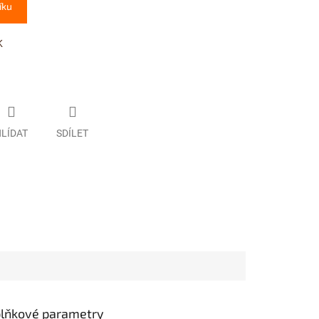
íku
K
LÍDAT
SDÍLET
lňkové parametry