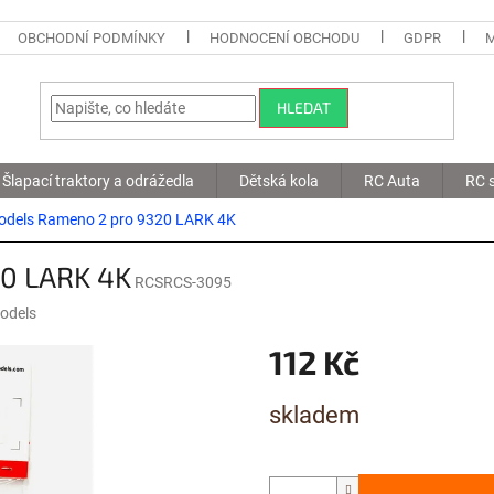
OBCHODNÍ PODMÍNKY
HODNOCENÍ OBCHODU
GDPR
HLEDAT
Šlapací traktory a odrážedla
Dětská kola
RC Auta
RC s
odels Rameno 2 pro 9320 LARK 4K
0 LARK 4K
RCSRCS-3095
odels
112 Kč
Měrná
skladem
cena: