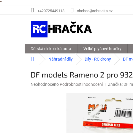
"
"
Přejít
+420725449113
obchod@rchracka.cz
na
obsah
Dětská elektrická auta
Velké plyšové hračky
Domů
Náhradní díly
Díly - RC drony
DF m
DF models Rameno 2 pro 932
Průměrné
Neohodnoceno
Podrobnosti hodnocení
Značka:
DF m
hodnocení
produktu
je
0,0
z
5
hvězdiček.