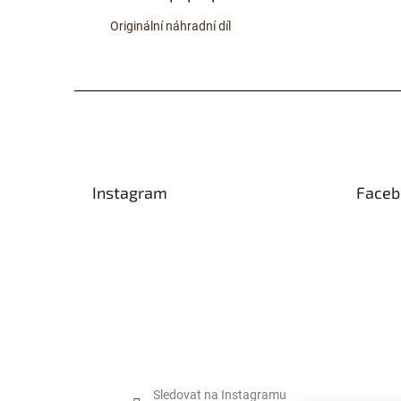
Originální náhradní díl
Z
á
p
a
t
Instagram
Faceb
í
Sledovat na Instagramu