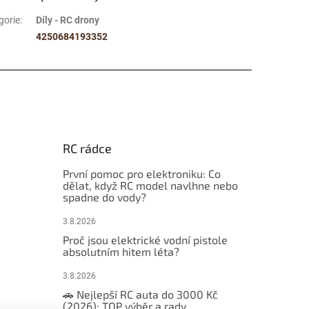
gorie
:
Díly - RC drony
4250684193352
RC rádce
První pomoc pro elektroniku: Co
dělat, když RC model navlhne nebo
spadne do vody?
3.8.2026
Proč jsou elektrické vodní pistole
absolutním hitem léta?
3.8.2026
🚗 Nejlepší RC auta do 3000 Kč
(2026): TOP výběr a rady