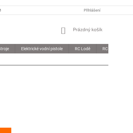
MOJE OBJEDNÁVKA
Přihlášení
NÁKUPNÍ
Prázdný košík
KOŠÍK
troje
Elektrické vodní pistole
RC Lodě
RC Drony