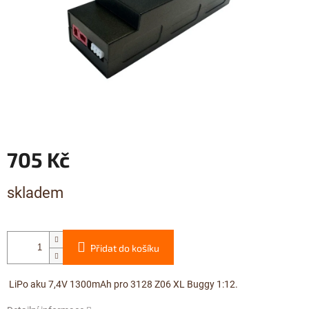
705 Kč
Měrná
skladem
cena:
Přidat do košíku
LiPo aku 7,4V 1300mAh pro 3128 Z06 XL Buggy 1:12.