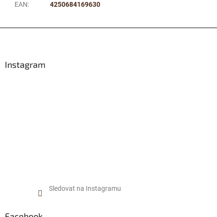
EAN
:
4250684169630
Z
á
p
a
Instagram
t
í
Sledovat na Instagramu
Facebook