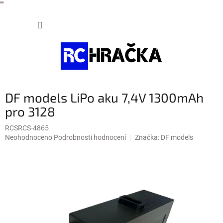
"
"
Přejít
NÁKUP
na
obsah
KOŠÍK
DF models LiPo aku 7,4V 1300mAh
pro 3128
RCSRCS-4865
Průměrné
Neohodnoceno
Podrobnosti hodnocení
Značka:
DF models
hodnocení
produktu
je
0,0
z
5
hvězdiček.