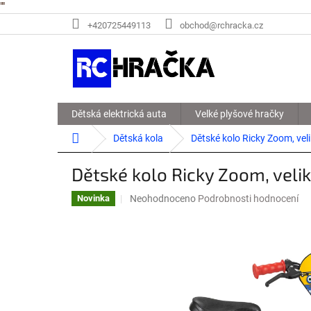
"
"
Přejít
+420725449113
obchod@rchracka.cz
na
obsah
Dětská elektrická auta
Velké plyšové hračky
Domů
Dětská kola
Dětské kolo Ricky Zoom, veli
Dětské kolo Ricky Zoom, velik
Průměrné
Neohodnoceno
Podrobnosti hodnocení
Novinka
hodnocení
produktu
je
0,0
z
5
hvězdiček.