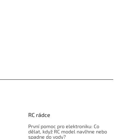
RC rádce
První pomoc pro elektroniku: Co
dělat, když RC model navlhne nebo
spadne do vody?