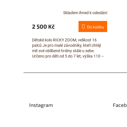
Skladem ihned k odeslání
2 500 Kč
Do košíku
Dětské kolo RICKY ZOOM, velikost 16
palců Je pro malé závodníky, kteří chtějí
mít své oblíbené hrdiny stále u sebe.
Určeno pro děti od 5 do 7 let, výška 110 –
120 cm. Radost...
Z
á
p
a
t
Instagram
Faceb
í