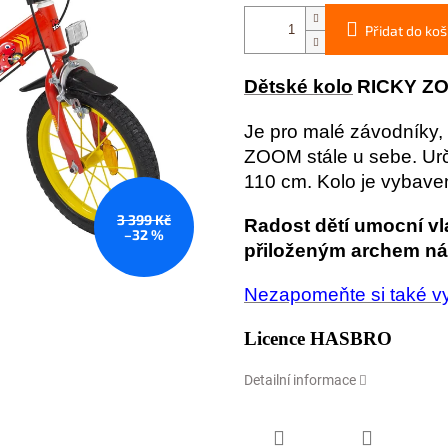
Přidat do koš
Dětské kolo
RICKY Z
Je pro malé závodníky, 
ZOOM stále u sebe. Urče
110 cm. Kolo je vybave
3 399 Kč
Radost dětí umocní vl
–32 %
přiloženým archem ná
Nezapomeňte si také vy
Licence HASBRO
Detailní informace