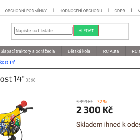
OBCHODNÍ PODMÍNKY
HODNOCENÍ OBCHODU
GDPR
HLEDAT
Šlapací traktory a odrážedla
Dětská kola
RC Auta
RC s
kost 14"
ost 14"
3368
3 399 Kč
–32 %
2 300 Kč
Měrná
Skladem ihned k ode
cena: