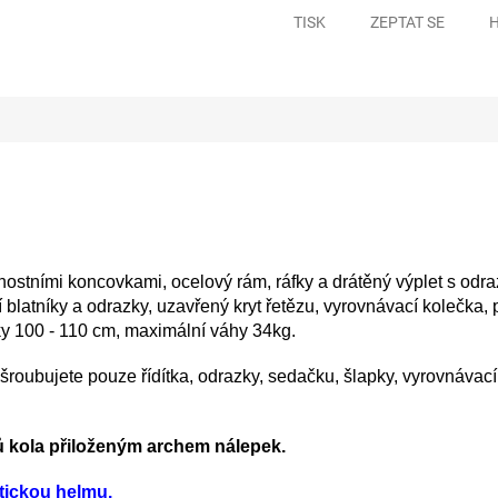
TISK
ZEPTAT SE
H
nostními koncovkami, ocelový rám, ráfky a drátěný výplet s odra
í blatníky a odrazky, uzavřený kryt řetězu, vyrovnávací kolečk
ýšky 100 - 110 cm, maximální váhy 34kg.
šroubujete pouze řídítka, odrazky, sedačku, šlapky, vyrovnávací
ů kola přiloženým archem nálepek.
tickou helmu.