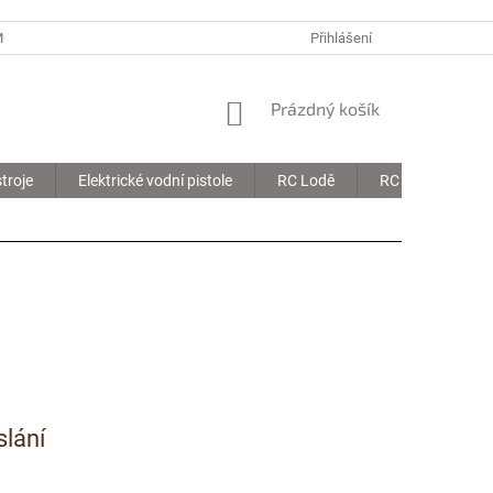
MOJE OBJEDNÁVKA
Přihlášení
NÁKUPNÍ
Prázdný košík
KOŠÍK
troje
Elektrické vodní pistole
RC Lodě
RC Drony
slání