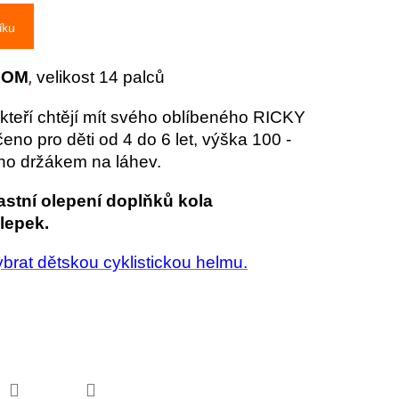
íku
OOM
,
velikost 14 palců
kteří chtějí mít svého oblíbeného RICKY
no pro děti od 4 do 6 let, výška 100 -
no držákem na láhev.
astní olepení doplňků kola
lepek.
brat dětskou cyklistickou helmu.