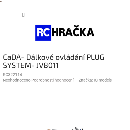
"
"
Přejít
NÁKUP
na
obsah
KOŠÍK
CaDA- Dálkové ovládání PLUG
SYSTEM- JV8011
RC322114
Průměrné
Neohodnoceno
Podrobnosti hodnocení
Značka:
IQ models
hodnocení
produktu
je
0,0
z
5
hvězdiček.