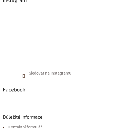
t
í
Sledovat na Instagramu
Facebook
Důležité informace
Kontaktní formulář