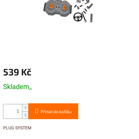
539 Kč
Měrná
Skladem,,
cena:
Přidat do košíku
PLUG SYSTEM