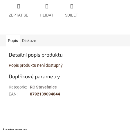
ZEPTAT SE
HLÍDAT
SDÍLET
Popis
Diskuze
Detailní popis produktu
Popis produktu není dostupný
Doplňkové parametry
Kategorie
:
RC Stavebnice
EAN
:
0792139094844
Z
á
p
a
Instagram