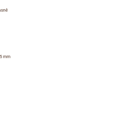
asně
 75 mm