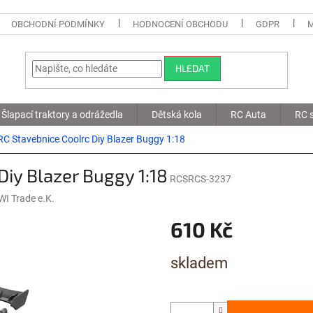
OBCHODNÍ PODMÍNKY
HODNOCENÍ OBCHODU
GDPR
HLEDAT
Šlapací traktory a odrážedla
Dětská kola
RC Auta
RC s
C Stavebnice Coolrc Diy Blazer Buggy 1:18
iy Blazer Buggy 1:18
RCSRCS-3237
I Trade e.K.
610 Kč
Měrná
skladem
cena: