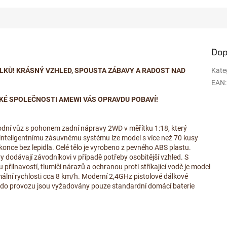
Dop
DÍLKŮ! KRÁSNÝ VZHLED, SPOUSTA ZÁBAVY A RADOST NAD
Kate
EAN
:
KÉ SPOLEČNOSTI AMEWI VÁS OPRAVDU POBAVÍ!
ní vůz s pohonem zadní nápravy 2WD v měřítku 1:18, který
y inteligentnímu zásuvnému systému lze model s více než 70 kusy
once bez lepidla. Celé tělo je vyrobeno z pevného ABS plastu.
 dodávají závodníkovi v případě potřeby osobitější vzhled. S
ilnavostí, tlumiči nárazů a ochranou proti stříkající vodě je model
ální rychlosti cca 8 km/h. Moderní 2,4GHz pistolové dálkové
lu do provozu jsou vyžadovány pouze standardní domácí baterie