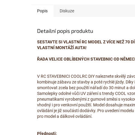
Popis
Diskuze
Detailní popis produktu
SESTAVTE SI VLASTNÍ RC MODEL Z VÍCE NEŽ 70 
VLASTNÍ MONTÁŽÍ AUTA!
ŘADA VELICE OBLÍBENÝCH STAVEBNIC OD NĚMEC
V RC STAVEBNICI COOLRC DIY naleznete skvělý závod
kombinuje zábavu ze stavby a poté rychlé jízdy. Dík
smontovat zcela bez použití nářadí do 30 minut a dok
Samolepky odolné vůči UV záření s trendy COOL vzory
pneumatikami vyrobenými z gumové směsi s vysokou př
vhodný i pro venkovní použití. Model dosahuje maxim
ovládání je již součástí dodávky. Pro uvedení mode
pro model a dálkové ovládání.
Přednosti: