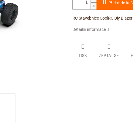
Přidat do koš
RC Stavebnice CoolRC Diy Blazer
Detailní informace
TISK
ZEPTAT SE
H