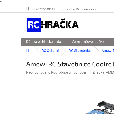
"
"
Přejít
+420725449113
obchod@rchracka.cz
na
obsah
Dětská elektrická auta
Velké plyšové hračky
Domů
RC Ostatní
RC Stavebnice
Amewi R
Amewi RC Stavebnice Coolrc D
Průměrné
Neohodnoceno
Podrobnosti hodnocení
Značka:
AMEW
hodnocení
produktu
je
0,0
z
5
hvězdiček.