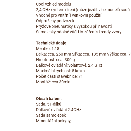
Cool vzhled modelu
2,4 GHz systém řízení (může jezdit více modelů souč
Vhodné pro vnitřní i venkovní použití
Odpružený podvozek
Pryžové pneumatiky s vysokou přilnavostí
Samolepky odolné vůči UV záření s trendy vzory
Technické údaje:
Měřítko: 1:18
Délka: cca. 250 mm Šířka: cca. 135 mm Výška: cca.
Hmotnost: cca. 300 g
Dálkové ovládání: volantové, 2,4 GHz
Maximální rychlost: 8 km/h
Počet částí stavebnice: 71
Montáž: cca 30min
Obsah balení:
Sada, 51-dílků
Dálkové ovládání 2.4GHz
Sada samolepek
Mmontážní pokyny,