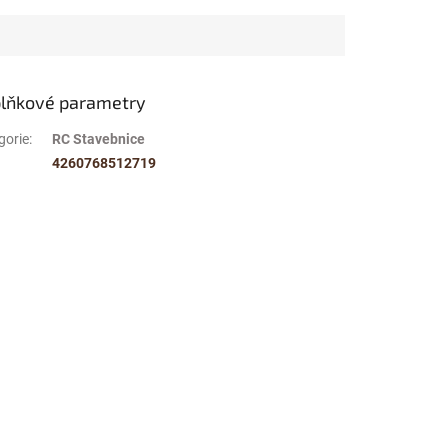
lňkové parametry
gorie
:
RC Stavebnice
4260768512719