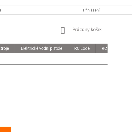
MOJE OBJEDNÁVKA
Přihlášení
NÁKUPNÍ
Prázdný košík
KOŠÍK
troje
Elektrické vodní pistole
RC Lodě
RC Drony