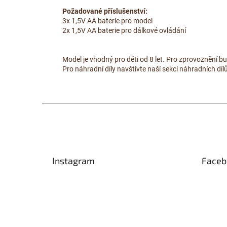
Požadované příslušenství:
3x 1,5V AA baterie pro model
2x 1,5V AA baterie pro dálkové ovládání
Model je vhodný pro děti od 8 let. Pro zprovoznění b
Pro náhradní díly navštivte naší sekci náhradních dí
Z
á
p
a
t
Instagram
Faceb
í