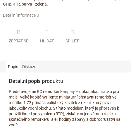
GHz, RTR, barva - zelená.
Detailní informace
ZEPTAT SE
HLÍDAT
SDÍLET
Popis
Diskuze
Detailní popis produktu
Představujeme RC remorkér Fairplay – dokonalou hračku pro
malé i velké kapitány! Tento miniaturní přístavní remorkér ve
měřítku 1:72 přináší realistický zážitek z řízení, který oživí
jakoukoliv vodní plochu. S tímto modelem, který je připraven k
použití ihned po vybalení (RTR), získáte nejen věrnou repliku
skutečného remorkéru, ale i hodiny zábavy a dobrodružství na
vodě.