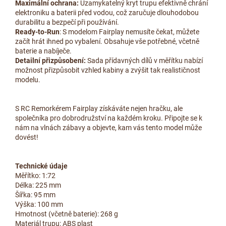
Maximální ochrana:
Uzamykatelný kryt trupu efektivně chrání
elektroniku a baterii před vodou, což zaručuje dlouhodobou
durabilitu a bezpečí při používání.
Ready-to-Run
: S modelom Fairplay nemusíte čekat, můžete
začít hrát ihned po vybalení. Obsahuje vše potřebné, včetně
baterie a nabíječe.
Detailní přizpůsobení:
Sada přídavných dílů v měřítku nabízí
možnost přizpůsobit vzhled kabiny a zvýšit tak realističnost
modelu.
S RC Remorkérem Fairplay získáváte nejen hračku, ale
společníka pro dobrodružství na každém kroku. Připojte se k
nám na vlnách zábavy a objevte, kam vás tento model může
dovést!
Technické údaje
Měřítko: 1:72
Délka: 225 mm
Šířka: 95 mm
Výška: 100 mm
Hmotnost (včetně baterie): 268 g
Materiál trupu: ABS plast