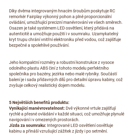
Díky dvěma integrovaným hnacím šroubům poskytuje RC
remorkér Fairplay výkonný pohon a plně proporcionální
ovládání, umožňující precizní manévrování ve všech směrech.
Osazen je také systémem LED osvětlení, který přidává na
autenticitě a umožňuje použití i v soumraku. Uzamykatelný
kryt trupu chrání vnitřní elektroniku před vodou, což zajišťuje
bezpečné a spolehlivé používání.
Jeho kompaktní rozměry a robustní konstrukce z vysoce
odolného plastu ABS činí z tohoto modelu perfektního
společníka pro bazény, jezírka nebo malé rybníky. Součástí
balení je i sada přídavných dílů pro detailní úpravu kabiny, což
zvyšuje celkový realistický dojem modelu.
5 Největších benefitů produktu:
Vynikající manévrovatelnost:
Dvě výkonné vrtule zajišťují
rychlé a přesné ovládání v každé situaci, což umožňuje plynulé
navigování i v omezených prostorách.
Jízda za soumraku:
Integrované LED osvětlení osvětluje
kabinu a přináší vzrušující zážitek z jízdy i po setmění.