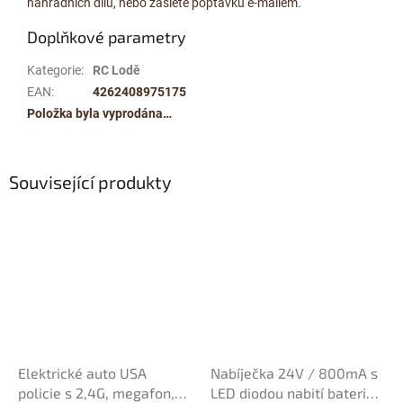
náhradních dílů, nebo zašlete poptávku e-mailem.
Doplňkové parametry
Kategorie
:
RC Lodě
EAN
:
4262408975175
Položka byla vyprodána…
Související produkty
Elektrické auto USA
Nabíječka 24V / 800mA s
policie s 2,4G, megafon,
LED diodou nabití baterie,