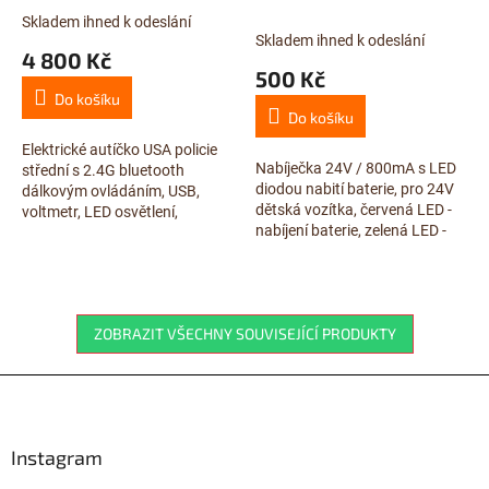
policejní LED a zvukové
pro 24V dětská vozítka
Skladem ihned k odeslání
Průměrné
efekty, střední velikost
Skladem ihned k odeslání
hodnocení
4 800 Kč
produktu
500 Kč
je
Do košíku
3,2
Do košíku
z
5
Elektrické autíčko USA policie
Nabíječka 24V / 800mA s LED
hvězdiček.
střední s 2.4G bluetooth
diodou nabití baterie, pro 24V
dálkovým ovládáním, USB,
dětská vozítka, červená LED -
voltmetr, LED osvětlení,
nabíjení baterie, zelená LED -
policejní osvětlení siréna a
baterie nabita,
megafonem, otvírací...
ZOBRAZIT VŠECHNY SOUVISEJÍCÍ PRODUKTY
Z
á
p
a
Instagram
t