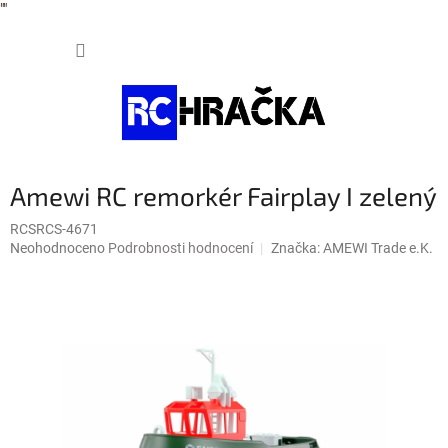
"
"
Přejít
NÁKUP
na
obsah
KOŠÍK
Amewi RC remorkér Fairplay I zelený
RCSRCS-4671
Průměrné
Neohodnoceno
Podrobnosti hodnocení
Značka:
AMEWI Trade e.K.
hodnocení
produktu
je
0,0
z
5
hvězdiček.