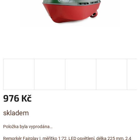
976 Kč
Měrná
skladem
cena:
Položka byla vyprodána…
Remorkér Fairplay I, měřítko 1:72, LED osvětlení, délka 225 mm, 2,4